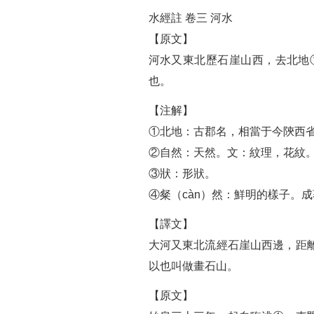
水經註 卷三 河水
【原文】
河水又東北歷石崖山西，去北地
也。
【注解】
①北地：古郡名，相當于今陝西
②自然：天然。文：紋理，花紋
③狀：形狀。
④粲（càn）然：鮮明的樣子。
【譯文】
大河又東北流經石崖山西邊，距
以也叫做畫石山。
【原文】