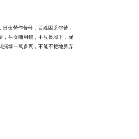
，日夜勞作苦幹，百姓困乏怨苦，
舉，生女哺用鋪，不見長城下，屍
城掘壕一萬多裏，不能不把地脈弄