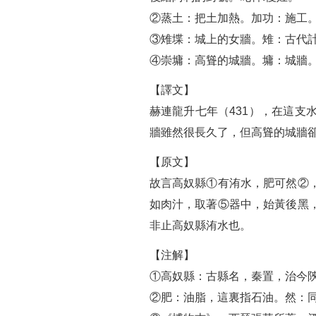
②蒸土：把土加熱。加功：施工
③雉堞：城上的女牆。雉：古代
④崇墉：高聳的城牆。墉：城牆
【譯文】
赫連龍升七年（431），在這
牆雖然很長久了，但高聳的城牆
【原文】
故言高奴縣①有洧水，肥可然②
如肉汁，取著⑤器中，始黃後黑
非止高奴縣洧水也。
【注解】
①高奴縣：古縣名，秦置，治今
②肥：油脂，這裏指石油。然：同