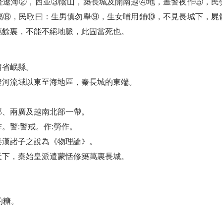
暨遼海②，西並③陰山，築長城及開南越④地，晝警夜作⑤，民
屬⑧，民歌曰：生男慎勿舉⑨，生女哺用鋪⑩，不見長城下，屍
萬餘裏，不能不絕地脈，此固當死也。
肅省岷縣。
遼河流域以東至海地區，秦長城的東端。
部、兩廣及越南北部一帶。
。警:警戒。作:勞作。
秦漢諸子之說為《物理論》。
天下，秦始皇派遣蒙恬修築萬裏長城。
的糖。