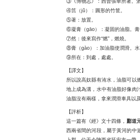
③《博物志》：西晉張華所著。
④筥（jǔ）：圓形的竹筐。
⑤著：放置。
⑥凝膏（ɡāo）：凝固的油脂。膏
⑦然：後來寫作“燃”，燃燒。
⑧膏（ɡào）：加油脂使潤滑。
⑨所在：到處，處處。
【譯文】
所以說高奴縣有洧水，油脂可以
地上成為溝，水中有油脂好像肉
油脂沒有兩樣，拿來潤滑車具以
【評析】
這一篇有《經》文十四條，
酈道
西兩省間的河段，屬于黃河的中
上郡，位于今陝西省延安市一帶