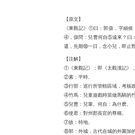
【原文】
《東觀記》①曰：郭伋，字細侯
④，伋問：兒曹何自⑤遠來？曰
還，先期⑩一日，念小兒，即止
【注解】
①《東觀記》：即《太觀漢記》
②素：平時。
③行部：巡行所管轄區域，考核
④竹馬：兒童遊戲時當做馬騎的
⑤兒曹：兒輩。何自：為什麽。
⑥使君：對州郡長官的尊稱。
⑦故：特地。
⑧郭：外城，古代在城的外圍加