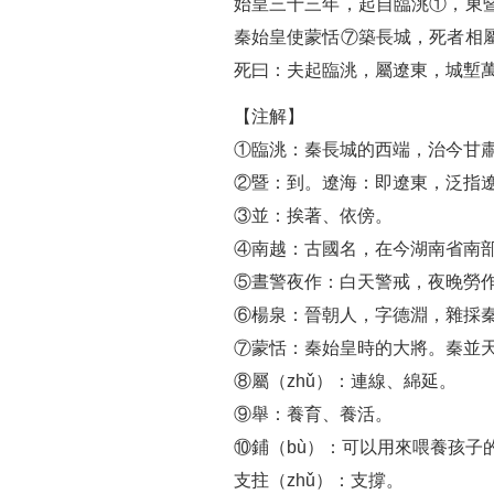
始皇三十三年，起自臨洮①，東
秦始皇使蒙恬⑦築長城，死者相
死曰：夫起臨洮，屬遼東，城塹
【注解】
①臨洮：秦長城的西端，治今甘
②暨：到。遼海：即遼東，泛指
③並：挨著、依傍。
④南越：古國名，在今湖南省南
⑤晝警夜作：白天警戒，夜晚勞作
⑥楊泉：晉朝人，字德淵，雜採
⑦蒙恬：秦始皇時的大將。秦並
⑧屬（zhǔ）：連線、綿延。
⑨舉：養育、養活。
⑩鋪（bù）：可以用來喂養孩子
支拄（zhǔ）：支撐。