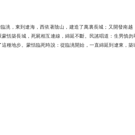
起于臨洮，東到遼海，西依著陰山，建造了萬裏長城；又開發南越
派蒙恬築長城，死屍相互連線，綿延不斷。民謠唱道：生男慎勿
了這種地步。蒙恬臨死時說：從臨洮開始，一直綿延到遼東，築