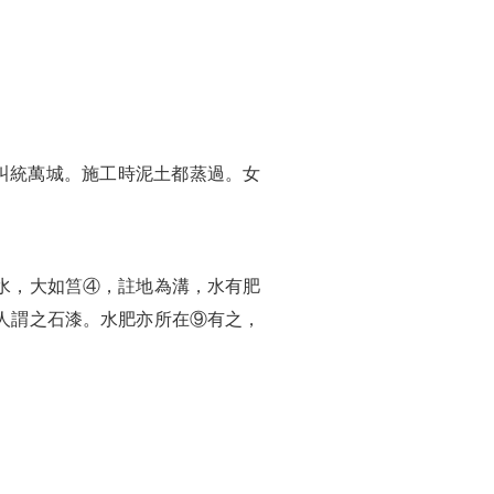
。
叫統萬城。施工時泥土都蒸過。女
水，大如筥④，註地為溝，水有肥
人謂之石漆。水肥亦所在⑨有之，