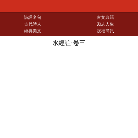
詩詞名句
古文典籍
古代詩人
勵志人生
經典美文
祝福簡訊
水經註·卷三