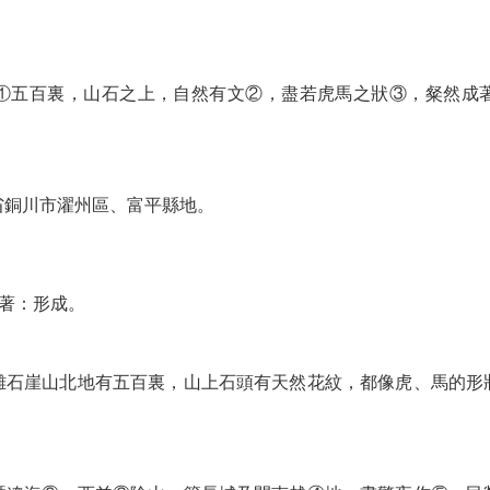
①五百裏，山石之上，自然有文②，盡若虎馬之狀③，粲然成
省銅川市濯州區、富平縣地。
。
成著：形成。
離石崖山北地有五百裏，山上石頭有天然花紋，都像虎、馬的形