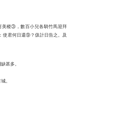
河美稷③，數百小兒各騎竹馬迎拜
：使君何日還⑨？伋計日告之。及
殘缺甚多。
古城。