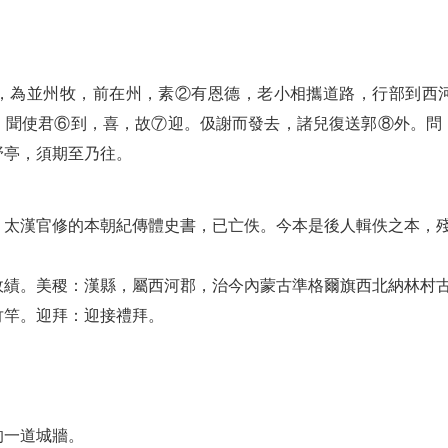
，為並州牧，前在州，素②有恩德，老小相攜道路，行部到西
：聞使君⑥到，喜，故⑦迎。伋謝而發去，諸兒復送郭⑧外。問
野亭，須期至乃往。
，太漢官修的本朝紀傳體史書，已亡佚。今本是後人輯佚之本，
政績。美稷：漢縣，屬西河郡，治今內蒙古準格爾旗西北納林村
竹竿。迎拜：迎接禮拜。
的一道城牆。