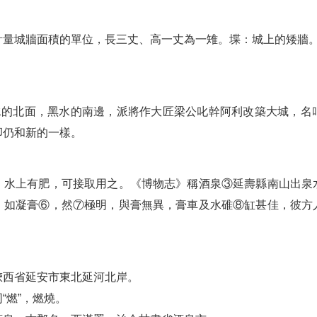
。
計量城牆面積的單位，長三丈、高一丈為一雉。堞：城上的矮牆
。
支水的北面，黑水的南邊，派將作大匠梁公叱幹阿利改築大城，名
卻仍和新的一樣。
，水上有肥，可接取用之。《博物志》稱酒泉③延壽縣南山出泉
，如凝膏⑥，然⑦極明，與膏無異，膏車及水碓⑧缸甚佳，彼方
陝西省延安市東北延河北岸。
“燃”，燃燒。