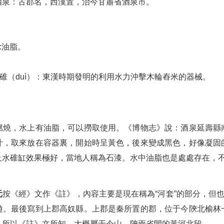
酒泉：古郡名，西漢置，治今甘肅省酒泉市。
:油脂。
水碓（duì）：東漢時期發明的利用水力沖擊木輪舂米的器械。
燃燒，水上有油脂，可以撈取使用。《博物志》說：酒泉延壽縣
汁，取來放在容器裏，開始時呈黃色，後來變成黑色，好像凝固
及水碓缸效果極好，當地人稱為石漆。水中油脂也是處處存在，
元
按《經》文作《註》，內容主要是現在稱為“河套”的部分，但也
遊。最後寫到上郡高奴縣。上郡是秦所置的郡，位于今陝北榆林
。所以《註》文所知，大概屬于今山、陝兩省間的黃河北段。