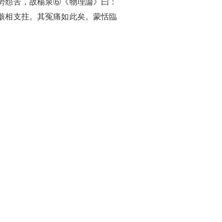
勞怨苦，故楊泉⑥《物理論》曰：
骸相支拄。其冤痛如此矣。蒙恬臨