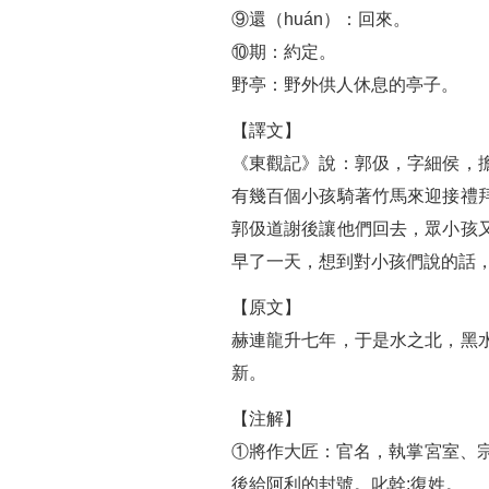
⑨還（huán）：回來。
⑩期：約定。
野亭：野外供人休息的亭子。
【譯文】
《東觀記》說：郭伋，字細侯，
有幾百個小孩騎著竹馬來迎接禮
郭伋道謝後讓他們回去，眾小孩
早了一天，想到對小孩們說的話
【原文】
赫連龍升七年，于是水之北，黑
新。
【注解】
①將作大匠：官名，執掌宮室、
後給阿利的封號。叱幹:復姓。