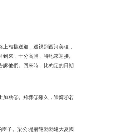
路上相攜送迎，巡視到西河美稷，
君到來，十分高興，特地來迎接。
告訴他們。回來時，比約定的日期
土加功②。雉堞③雖久，崇墉④若
臣子。梁公:是赫連勃勃建大夏國