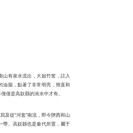
南山有泉水流出，大如竹筐，註入
的油脂，點著了非常明亮，簡直和
不僅僅是高奴縣的洧水中才有。
寫及從“河套”南流，即今陝西和山
一帶。高奴縣也是秦代所置，屬于