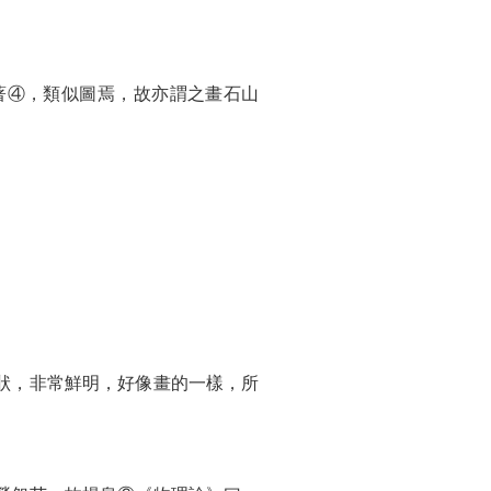
著④，類似圖焉，故亦謂之畫石山
狀，非常鮮明，好像畫的一樣，所