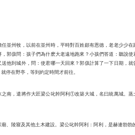
擔任並州牧，以前在並州時，平時對百姓頗有恩德，老老少少在
拜，郭伋問：孩子們為什麽大老遠地跑來？小孩們答道：聽說使
又送他到城外，問：使君哪一天回來？郭伋計算了一下日期，就
，就停在野亭，等到約定時間才前往。
水之南，遣將作大匠梁公叱幹阿利①改築大城，名曰統萬城。蒸
宗廟、陵寢及其他土木建設。梁公叱幹阿利：阿利，是赫連勃勃的