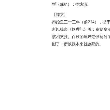
塹（qiàn）：挖壕溝。
【譯文】
秦始皇三十三年（前214），
所以楊泉《物理記》說：秦始皇
骸相支拄。百姓的痛若怨恨竟到
斷了，所以我本來就該死的。