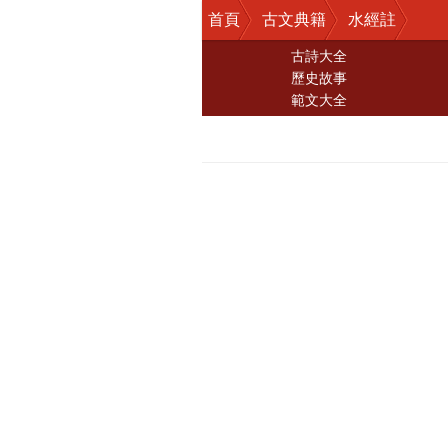
首頁
古文典籍
水經註
古詩大全
歷史故事
範文大全