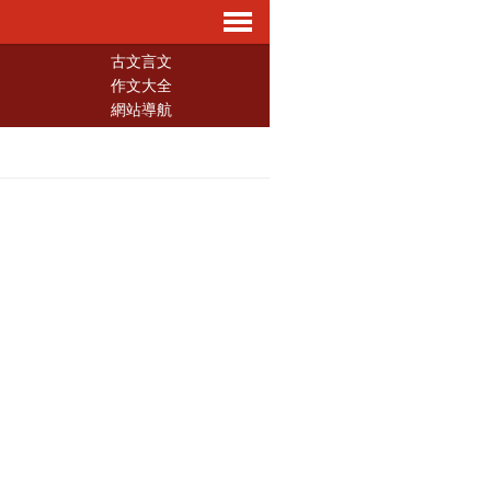
導
古文言文
作文大全
網站導航
航