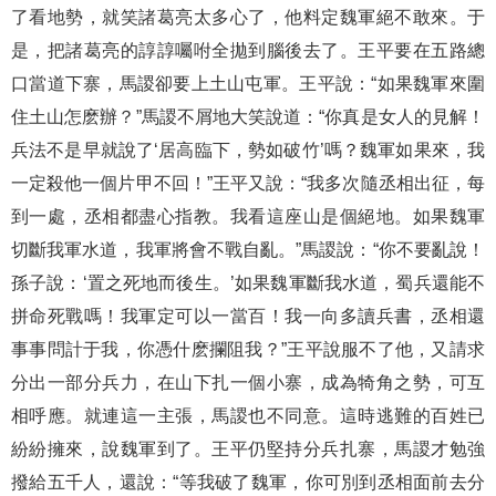
了看地勢，就笑諸葛亮太多心了，他料定魏軍絕不敢來。于
是，把諸葛亮的諄諄囑咐全拋到腦後去了。王平要在五路總
口當道下寨，馬謖卻要上土山屯軍。王平說：“如果魏軍來圍
住土山怎麽辦？”馬謖不屑地大笑說道：“你真是女人的見解！
兵法不是早就說了‘居高臨下，勢如破竹’嗎？魏軍如果來，我
一定殺他一個片甲不回！”王平又說：“我多次隨丞相出征，每
到一處，丞相都盡心指教。我看這座山是個絕地。如果魏軍
切斷我軍水道，我軍將會不戰自亂。”馬謖說：“你不要亂說！
孫子說：‘置之死地而後生。’如果魏軍斷我水道，蜀兵還能不
拼命死戰嗎！我軍定可以一當百！我一向多讀兵書，丞相還
事事問計于我，你憑什麽攔阻我？”王平說服不了他，又請求
分出一部分兵力，在山下扎一個小寨，成為犄角之勢，可互
相呼應。就連這一主張，馬謖也不同意。這時逃難的百姓已
紛紛擁來，說魏軍到了。王平仍堅持分兵扎寨，馬謖才勉強
撥給五千人，還說：“等我破了魏軍，你可別到丞相面前去分