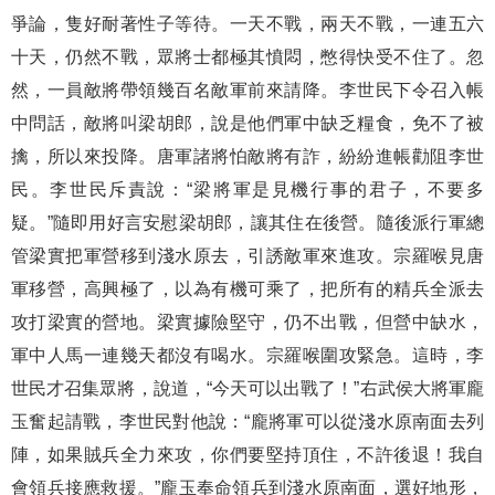
爭論，隻好耐著性子等待。一天不戰，兩天不戰，一連五六
十天，仍然不戰，眾將士都極其憤悶，憋得快受不住了。忽
然，一員敵將帶領幾百名敵軍前來請降。李世民下令召入帳
中問話，敵將叫梁胡郎，說是他們軍中缺乏糧食，免不了被
擒，所以來投降。唐軍諸將怕敵將有詐，紛紛進帳勸阻李世
民。李世民斥責說：“梁將軍是見機行事的君子，不要多
疑。”隨即用好言安慰梁胡郎，讓其住在後營。隨後派行軍總
管梁實把軍營移到淺水原去，引誘敵軍來進攻。宗羅喉見唐
軍移營，高興極了，以為有機可乘了，把所有的精兵全派去
攻打梁實的營地。梁實據險堅守，仍不出戰，但營中缺水，
軍中人馬一連幾天都沒有喝水。宗羅喉圍攻緊急。這時，李
世民才召集眾將，說道，“今天可以出戰了！”右武侯大將軍龐
玉奮起請戰，李世民對他說：“龐將軍可以從淺水原南面去列
陣，如果賊兵全力來攻，你們要堅持頂住，不許後退！我自
會領兵接應救援。”龐玉奉命領兵到淺水原南面，選好地形，