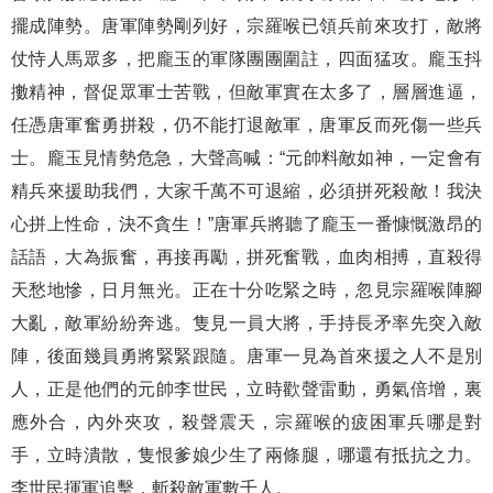
擺成陣勢。唐軍陣勢剛列好，宗羅喉已領兵前來攻打，敵將
仗恃人馬眾多，把龐玉的軍隊團團圍註，四面猛攻。龐玉抖
擻精神，督促眾軍士苦戰，但敵軍實在太多了，層層進逼，
任憑唐軍奮勇拼殺，仍不能打退敵軍，唐軍反而死傷一些兵
士。龐玉見情勢危急，大聲高喊：“元帥料敵如神，一定會有
精兵來援助我們，大家千萬不可退縮，必須拼死殺敵！我決
心拼上性命，決不貪生！”唐軍兵將聽了龐玉一番慷慨激昂的
話語，大為振奮，再接再勵，拼死奮戰，血肉相搏，直殺得
天愁地慘，日月無光。正在十分吃緊之時，忽見宗羅喉陣腳
大亂，敵軍紛紛奔逃。隻見一員大將，手持長矛率先突入敵
陣，後面幾員勇將緊緊跟隨。唐軍一見為首來援之人不是別
人，正是他們的元帥李世民，立時歡聲雷動，勇氣倍增，裏
應外合，內外夾攻，殺聲震天，宗羅喉的疲困軍兵哪是對
手，立時潰散，隻恨爹娘少生了兩條腿，哪還有抵抗之力。
李世民揮軍追擊，斬殺敵軍數千人。