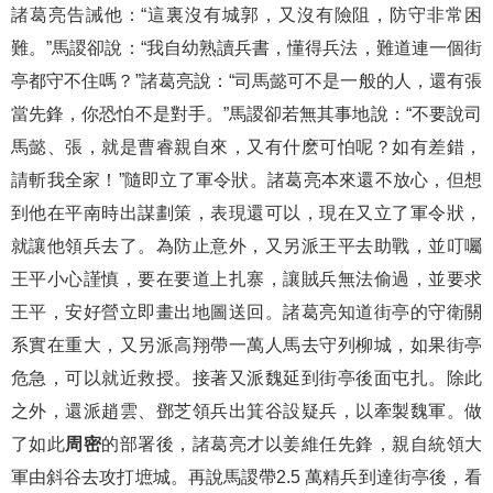
諸葛亮告誡他：“這裏沒有城郭，又沒有險阻，防守非常困
難。”馬謖卻說：“我自幼熟讀兵書，懂得兵法，難道連一個街
亭都守不住嗎？”諸葛亮說：“司馬懿可不是一般的人，還有張
當先鋒，你恐怕不是對手。”馬謖卻若無其事地說：“不要說司
馬懿、張，就是曹睿親自來，又有什麽可怕呢？如有差錯，
請斬我全家！”隨即立了軍令狀。諸葛亮本來還不放心，但想
到他在平南時出謀劃策，表現還可以，現在又立了軍令狀，
就讓他領兵去了。為防止意外，又另派王平去助戰，並叮囑
王平小心謹慎，要在要道上扎寨，讓賊兵無法偷過，並要求
王平，安好營立即畫出地圖送回。諸葛亮知道街亭的守衛關
系實在重大，又另派高翔帶一萬人馬去守列柳城，如果街亭
危急，可以就近救授。接著又派魏延到街亭後面屯扎。除此
之外，還派趙雲、鄧芝領兵出箕谷設疑兵，以牽製魏軍。做
了如此
周密
的部署後，諸葛亮才以姜維任先鋒，親自統領大
軍由斜谷去攻打墌城。再說馬謖帶2.5 萬精兵到達街亭後，看