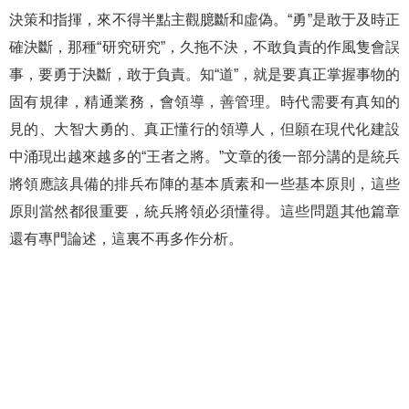
決策和指揮，來不得半點主觀臆斷和虛偽。“勇”是敢于及時正
確決斷，那種“研究研究”，久拖不決，不敢負責的作風隻會誤
事，要勇于決斷，敢于負責。知“道”，就是要真正掌握事物的
固有規律，精通業務，會領導，善管理。時代需要有真知的
見的、大智大勇的、真正懂行的領導人，但願在現代化建設
中涌現出越來越多的“王者之將。”文章的後一部分講的是統兵
將領應該具備的排兵布陣的基本貭素和一些基本原則，這些
原則當然都很重要，統兵將領必須懂得。這些問題其他篇章
還有專門論述，這裏不再多作分析。