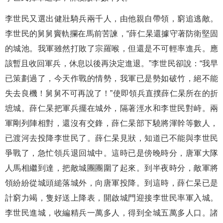
李世民又選出健壯騎兵兩千人，由他親自帶領，窮追逃敵。
李世民的舅舅竇軌攔在馬前苦諫，“薛仁杲還據守著防衛堅固
的城池。我軍雖然打敗了宗羅喉，但還是不可輕率進兵。應
該暫且收回軍兵，休息以後再決定進退。”李世民卻說：“我早
已策劃過了，今天作戰的情勢，我軍已是勢如破竹，絕不能
失去良機！舅舅不可再說了！”使即領兵直撲薛仁杲所在的折
墌城。薛仁杲把軍兵擺在城外，隔著涇水和李世民對峙。兩
軍剛列陣相對，還沒有交鋒，薛仁杲部下驍將渾幹等數人，
已渡河去投降李世民了。薛仁杲見狀，知道已不能與李世民
爭戰了，急忙領兵退回城中。這時已是傍晚時分，唐軍大隊
人馬相繼到達，把敵城團團圍了起來。到半夜時分，敵軍將
領紛紛從城頭縋落城外，向唐軍投降。到這時，薛仁杲已是
計窮力竭，隻好送上降表，開啟城門迎接李世民率軍入城。
李世民進城，收編精兵一萬多人，得到全城五萬多人口。諸