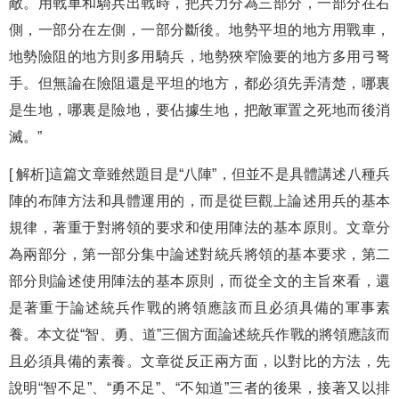
敵。用戰車和騎兵出戰時，把兵力分為三部分，一部分在右
側，一部分在左側，一部分斷後。地勢平坦的地方用戰車，
地勢險阻的地方則多用騎兵，地勢狹窄險要的地方多用弓弩
手。但無論在險阻還是平坦的地方，都必須先弄清楚，哪裏
是生地，哪裏是險地，要佔據生地，把敵軍置之死地而後消
滅。”
[ 解析]這篇文章雖然題目是“八陣”，但並不是具體講述八種兵
陣的布陣方法和具體運用的，而是從巨觀上論述用兵的基本
規律，著重于對將領的要求和使用陣法的基本原則。文章分
為兩部分，第一部分集中論述對統兵將領的基本要求，第二
部分則論述使用陣法的基本原則，而從全文的主旨來看，還
是著重于論述統兵作戰的將領應該而且必須具備的軍事素
養。本文從“智、勇、道”三個方面論述統兵作戰的將領應該而
且必須具備的素養。文章從反正兩方面，以對比的方法，先
說明“智不足”、“勇不足”、“不知道”三者的後果，接著又以排