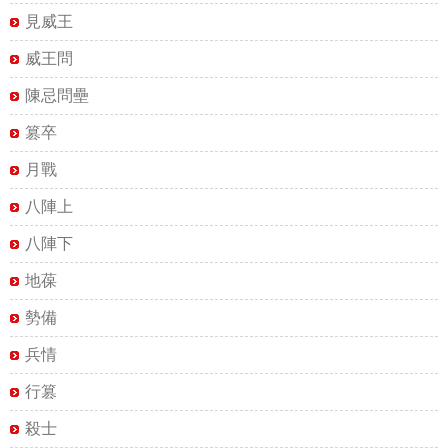
見威王
威王問
陳忌問壘
篡卒
月戰
八陣上
八陣下
地葆
勢備
兵情
行篡
殺士