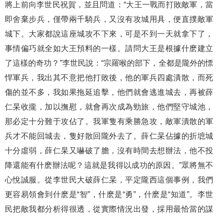
將上前向李世民祝賀，並且問道：“大王一戰而打敗敵軍，當
即舍棄步兵，僅帶兩千騎兵，又沒有攻城用具，便直撲敵軍
城下。大家都說這座城攻不下來，可是不到一天就拿下了，
事情偏巧就全如大王預料的一樣。請問大王是根據什麽建立
了這樣的奇功？”李世民說：“宗羅喉的部下，全都是隴外的慓
悍軍兵，我出其不意把他打敗後，他的軍兵四處潰散，而死
傷的並不多，我如果拖延追擊，他們就會逃進城去，再被薛
仁杲收攏，加以撫慰，就會再次成為勁旅，他們堅守城池，
那必定十分難于攻佔了。我軍隻有乘勝急攻，敵軍潰散的軍
兵才不能回城去，隻好散回隴外去了。薛仁杲佔據的折墌城
十分虛弱，薛仁杲又嚇破了膽，沒有時間去想辦法，他不投
降還能有什麽辦法呢？這就是我得以成功的原因。”眾將無不
心悅誠服。從李世民大破薛仁杲，平定隴西這個事例，我們
更容易領會到什麽是“智”，什麽是“勇”，什麽是“知道”。李世
民把敵我都分析得很透，從實際情況出發，採用最恰當的謀