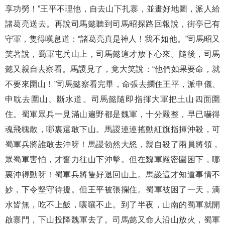
享功勞！”王平不理他，自去山下扎寨，並畫好地圖，派人給
諸葛亮送去。再說司馬懿聽到司馬昭探路回報說，街亭已有
守軍，隻得嘆息道：“諸葛亮真是神人！我不如他。”司馬昭又
笑著說，蜀軍屯兵山上，司馬懿這才放下心來。隨後，司馬
懿又親自去察看。馬謖見了，竟大笑說：“他們如果要命，就
不要來圍山！”司馬懿察看完畢，命張去攔住王平，派申儀、
申耽去圍山、斷水道。司馬懿隨即指揮大軍把土山四面圍
住。蜀軍眾兵一見滿山遍野都是魏軍，十分嚴整，早已嚇得
魂飛魄散，哪裏還敢下山。馬謖連連搖動紅旗指揮沖殺，可
蜀軍兵將誰敢去沖呀！馬謖勃然大怒，親自殺了兩員將領，
眾蜀軍害怕，才奮力往山下沖擊。但在魏軍嚴密圍困下，哪
裏沖得動呀！蜀軍兵將隻好退回山上。馬謖這才知道事情不
妙，下令堅守待援。但王平被張攔住。蜀軍被困了一天，滴
水皆無，吃不上飯，嚷嚷不止。到了半夜，山南的蜀軍就開
啟寨門，下山投降魏軍去了。司馬懿又命人沿山放火，蜀軍