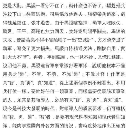
更是大亂。馬謖一看守不住了，就什麽也不管了。驅趕殘兵
沖殺下山，往西逃跑。司馬懿放他過去，張卻帶兵追來，虧
得魏延擋住，張才退去。由于馬謖瞎指揮，蜀軍大吃敗仗，
魏延、王平、高翔也無力回天，隻好退到陽平關去。馬謖的
夫敗，使諸葛亮不得不冒險唱了一出“空城計”，方才僥幸退了
魏軍，避免了更大損失。馬謖自恃精通兵法，剛愎自用，實
則大大不“智”。再者，事到臨頭，他一見不妙，又慌忙逃跑，
說明他不勇。馬謖違背軍事常識部署軍隊，說明他根本不懂
用兵之“道”。不智、不勇、不知“道”，不敗才怪！什麽是
真“智”、真“勇”、真“知道”，從上述兩個事例不難看出。和用
兵打仗一樣，要幹好任何一領事業，同樣需要從事該項事業
的人，尤其是其領導人，必須有真“智”、真“勇”，真知“道”。
現今是科技大發展的時代，對領導人的貭素要求，仍可概括
為“智、勇、道”，“智”者，是要有現代科學知識和現代管理知
識，能夠掌握國內外各方面的情況，審時度勢地作出正確的