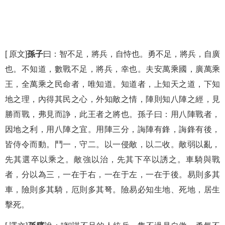
[ 原文]
孫子
曰：智不足，將兵，自恃也。勇不足，將兵，自廣
也。不知道，數戰不足，將兵，幸也。夫安萬乘國，廣萬乘
王，全萬乘之民命者，唯知道。知道者，上知天之道，下知
地之理，內得其民之心，外知敵之情，陣則知八陣之經，見
勝而戰，弗見而諍，此王者之將也。孫子曰：用八陣戰者，
因地之利，用八陣之宜。用陣三分，誨陣有鋒，誨鋒有後，
皆侍令而動。鬥一，守二。以一侵敵，以二收。敵弱以亂，
先其選卒以乘之。敵強以治，先其下卒以誘之。車騎與戰
者，分以為三，一在于右，一在于左，一在于後。易則多其
車，險則多其騎，厄則多其弩。險易必知生地、死地，居生
擊死。