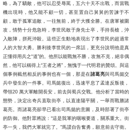
略，為了驕敵，他可以忍受辱罵，五六十天不出戰，而當戰
機出現時，他又能不顧一切，甚至置自己舅舅的苦諫于不
顧，敢于孤軍追敵，一往無前，終于大獲全勝。在唐軍被圍
攻，情勢十分危急時，李世民敢于身先士卒，手持長槍，沖
入敵陣，拼死沖殺。這些正生動地表現出了李世民的超過常
人的大智大勇。勝利後李世民的一席話，更充分說明他是真
正懂得用兵之“道”的。他所以能戰無不勝，攻無不克，絕非偶
然，他可以稱得上“王者之將”，無愧于一代明君的贊頌。與這
個事例截然相反的事例也有一個，那是在
諸葛亮
與司馬懿交
兵中發生的一件事。司馬懿復出，迅速平息了孟達反叛後，
帶領20 萬大軍離開長安，前去與蜀兵交戰。他分析了當時的
態勢，決定出奇兵直取街亭，以直達陽平關，一舉而戰勝諸
葛亮。而諸葛亮卻早已看出司馬懿的意圖，及時部署了街亭
的防御。他對眾將說：“這是我軍的咽喉要道，關系重大。街
亭一失，我們大軍就完了。”馬謖自告奮勇，願意前去守衛。