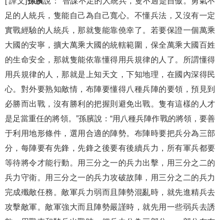
[ 譯文]
孫臏
說：“智謀不足的人統兵，隻不過是自傲。勇氣不
足的人統兵，隻能自己為自己寬心。不懂兵法，又沒有一定
實戰經驗的人統兵，那就隻能靠僥幸了。若要保證一個萬乘
大國的安寧，擴大萬乘大國的統轄範圍，保全萬乘大國百姓
的生命安全，那就隻能依靠懂得用兵規律的人了。所謂懂得
用兵規律的人，那就是上知天文，下知地理，在國內深得民
心。對外要熟知敵情，布陣要懂得八種兵陣的要領，預見到
必勝而出戰，沒有勝利的把握則避免出戰。隻有這樣的人才
是足當重任的將領。”孫臏說：“用八種兵陣作戰的將領，要善
于利用地形條件，選用合適的陣勢。布陣時要把兵分為三部
分，每陣要有先鋒，先鋒之後要有後續兵力，所有軍兵都要
等待將令才能行動。用三分之一的兵力出擊，用三分之二的
兵力守衛。用三分之一的兵力攻破故陣，用三分之二的兵力
完成殲敵任務。敵軍兵力弱而且陣勢混亂時，就先進精兵去
攻擊敵軍。敵軍強大而且陣勢嚴謹時，就先用一些弱兵去誘