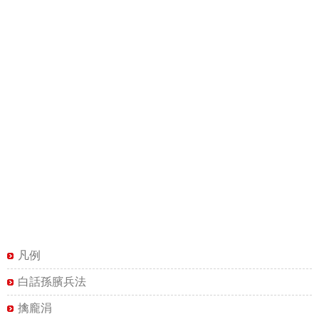
凡例
白話孫臏兵法
擒龐涓