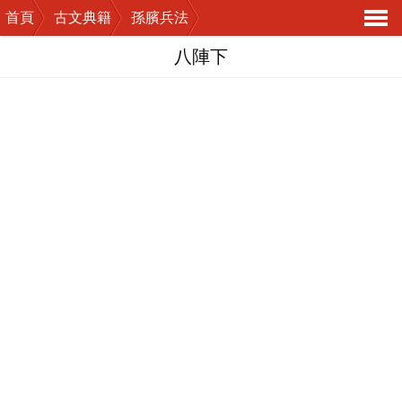
首頁
古文典籍
孫臏兵法
導
八陣下
航