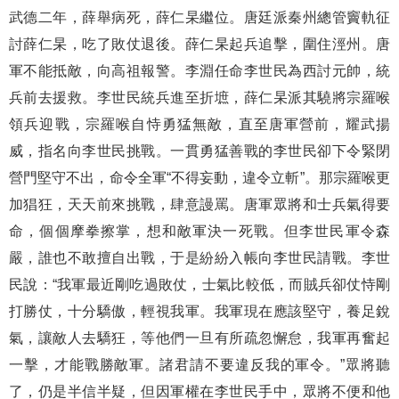
武德二年，薛舉病死，薛仁杲繼位。唐廷派秦州總管竇軌征
討薛仁杲，吃了敗仗退後。薛仁杲起兵追擊，圍住涇州。唐
軍不能抵敵，向高祖報警。李淵任命李世民為西討元帥，統
兵前去援救。李世民統兵進至折墌，薛仁杲派其驍將宗羅喉
領兵迎戰，宗羅喉自恃勇猛無敵，直至唐軍營前，耀武揚
威，指名向李世民挑戰。一貫勇猛善戰的李世民卻下令緊閉
營門堅守不出，命令全軍“不得妄動，違令立斬”。那宗羅喉更
加猖狂，天天前來挑戰，肆意謾罵。唐軍眾將和士兵氣得要
命，個個摩拳擦掌，想和敵軍決一死戰。但李世民軍令森
嚴，誰也不敢擅自出戰，于是紛紛入帳向李世民請戰。李世
民說：“我軍最近剛吃過敗仗，士氣比較低，而賊兵卻仗恃剛
打勝仗，十分驕傲，輕視我軍。我軍現在應該堅守，養足銳
氣，讓敵人去驕狂，等他們一旦有所疏忽懈怠，我軍再奮起
一擊，才能戰勝敵軍。諸君請不要違反我的軍令。”眾將聽
了，仍是半信半疑，但因軍權在李世民手中，眾將不便和他