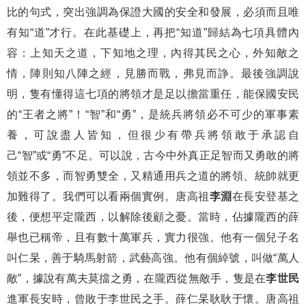
比的句式，突出強調為保證大國的安全和發展，必須而且唯
有知“道”才行。在此基礎上，再把“知道”歸結為七項具體內
容：上知天之道，下知地之理，內得其民之心，外知敵之
情，陣則知八陣之經，見勝而戰，弗見而諍。最後強調說
明，隻有懂得這七項的將領才是足以擔當重任，能保國安民
的“王者之將”！“智”和“勇”，是統兵將領必不可少的軍事素
養，可說盡人皆知，但很少有帶兵將領敢于承認自
己“智”或“勇”不足。可以說，古今中外真正足智而又勇敢的將
領並不多，而智勇雙全，又精通用兵之道的將領、統帥就更
加難得了。我們可以看兩個實例。唐高祖
李淵
在長安登基之
後，便想平定隴西，以解除後顧之憂。當時，佔據隴西的薛
舉也已稱帝，且有數十萬軍兵，實力很強。他有一個兒子名
叫仁杲，善于騎馬射箭，武藝高強。他有個綽號，叫做“萬人
敵”，據說有萬夫莫擋之勇，在隴西從無敵手，隻是在
李世民
進軍長安時，曾敗于李世民之手。薛仁杲耿耿于懷。唐高祖