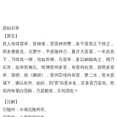
原始石斧
【原文】
世人有得雷斧、雷楔者，雲雷神所墜，多于震雷之下得之，
而未嘗親見。元豐中，予居隨州①，夏月大雷震，一木折其
下，乃得其一楔，信如所傳。凡雷斧，多以銅鐵為之，楔乃
石耳，似斧而無孔。世傳雷州多雷，有雷祠在焉，其間多雷
斧、雷楔。按《圖經》，雷州②境內有雷、擎二水，雷水貫
城下，遂以名州。如此，則“雷”自是水名，言多雷乃妄也。然
高州有電白③縣，乃是鄰境，又何謂也？
【注解】
①隨州：今湖北隨州市。