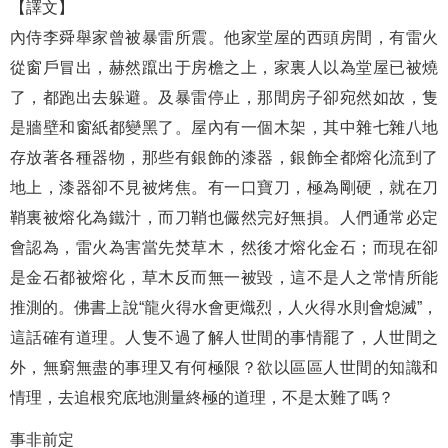
【譯文】
內侍李舜舉家曾被暴雷所震。他家堂屋的西頭房間，有雷火
從窗戶冒出，赫然躥出于房檐之上，家裏人以為堂屋已被燒
了，都跑出去躲避。及暴雷停止，那間房子卻宛然如故，隻
是牆壁和窗紙都變黑了。屋內有一個木架，其中雜七雜八地
存放著各種器物，那些有銀飾的漆器，銀飾全都熔化流到了
地上，漆器卻不見被烤焦。有一口寶刀，極為剛硬，就在刀
鞘裏被熔化為鐵汁，而刀鞘也儼然完好無損。人們通常必定
會認為，雷火為害當先焚草木，然後才熔化金石；而現在卻
是金石都被熔化，草木反而無一被毀，這不是人之常情所能
推測的。佛書上說“龍火得水會更熾烈，人火得水則會熄滅”，
這話確有道理。人隻不過了解人世間的事情罷了，人世間之
外，無窮無盡的事理又有何極限？欲以區區人世間的知識和
情理，去追根究底地測量終極的道理，不是太難了嗎？
事非前定