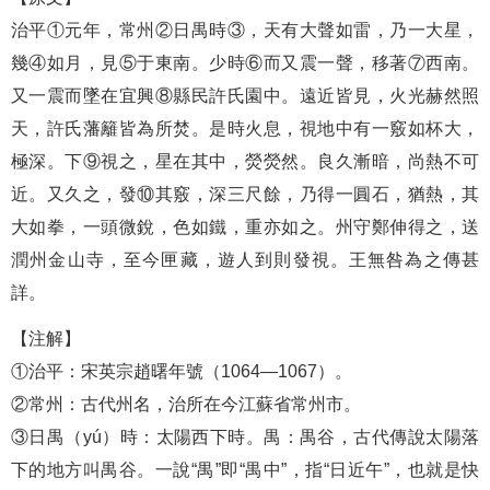
治平①元年，常州②日禺時③，天有大聲如雷，乃一大星，
幾④如月，見⑤于東南。少時⑥而又震一聲，移著⑦西南。
又一震而墜在宜興⑧縣民許氏園中。遠近皆見，火光赫然照
天，許氏藩籬皆為所焚。是時火息，視地中有一竅如杯大，
極深。下⑨視之，星在其中，熒熒然。良久漸暗，尚熱不可
近。又久之，發⑩其竅，深三尺餘，乃得一圓石，猶熱，其
大如拳，一頭微銳，色如鐵，重亦如之。州守鄭伸得之，送
潤州金山寺，至今匣藏，遊人到則發視。王無咎為之傳甚
詳。
【注解】
①治平：宋英宗趙曙年號（1064—1067）。
②常州：古代州名，治所在今江蘇省常州市。
③日禺（yú）時：太陽西下時。禺：禺谷，古代傳說太陽落
下的地方叫禺谷。一說“禺”即“禺中”，指“日近午”，也就是快