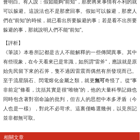
會明白。有人說：假如能夠“前知”，那麽將來事情有不利的就
可以躲避。這說法也不是那麽回事。假如可以躲避，那麽人
們在“前知”的時候，就已看出所要躲避的事；若是看不出所要
躲避的事，那就說明人們不能“前知”。
【評析】
《筆談》本卷所記都是古人不能解釋的一些傳聞異事。其中
有些現象，在今天看來已是常識，如所謂“雷斧”，應該就是原
始先民留下來的石斧，隻不過因雷震而偶然有所發現而已。
至于流星隕石、閃電熔化金屬之類，就更
無可
奇怪了。從“事
非前定”條看，沈括其實是很“唯物”的，他的大量科學記錄也
同時包含著對宿命論的批判，但古人的思想中本多矛盾（今
人也是一樣），對此不必苛求。這裏僅略選幾例，以見所記
並非都無可取。
相關文章