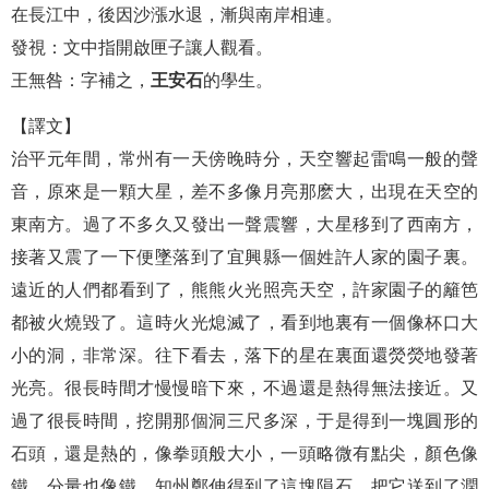
在長江中，後因沙漲水退，漸與南岸相連。
發視：文中指開啟匣子讓人觀看。
王無咎：字補之，
王安石
的學生。
【譯文】
治平元年間，常州有一天傍晚時分，天空響起雷鳴一般的聲
音，原來是一顆大星，差不多像月亮那麽大，出現在天空的
東南方。過了不多久又發出一聲震響，大星移到了西南方，
接著又震了一下便墜落到了宜興縣一個姓許人家的園子裏。
遠近的人們都看到了，熊熊火光照亮天空，許家園子的籬笆
都被火燒毀了。這時火光熄滅了，看到地裏有一個像杯口大
小的洞，非常深。往下看去，落下的星在裏面還熒熒地發著
光亮。很長時間才慢慢暗下來，不過還是熱得無法接近。又
過了很長時間，挖開那個洞三尺多深，于是得到一塊圓形的
石頭，還是熱的，像拳頭般大小，一頭略微有點尖，顏色像
鐵，分量也像鐵。知州鄭伸得到了這塊隕石，把它送到了潤