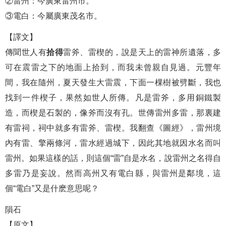
②雷州：今廣東雷州市。
③電白：今屬廣東茂名市。
【譯文】
傳聞世人有
拾得
雷斧、雷楔的，說是天上的雷神所遺落，多
可在震雷之下的地面上拾到，而我未曾親自見過。元豐年
間，我在隨州，夏天發生大雷震，下面一棵樹被劈斷，我也
找到一件楔子，果然如世人所傳。凡是雷斧，多用銅鐵製
造，而楔是石製的，像斧而沒有孔。世傳雷州多雷，那裏建
有雷祠，祠中就多有雷斧、雷楔。我翻查《圖經》，雷州境
內有雷、擎兩條河，雷水經過城下，因此其地就因水名而叫
雷州。如果這樣的話，則這個“雷”自是水名，說雷州之名得自
多雷乃是妄說。然而高州又有電白縣，與雷州是鄰境，這
個“電白”又是什麽意思呢？
隕石
【原文】