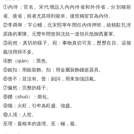
①內侍：官名。宋代增設入內內侍省和外侍省，分別稱前
省、後省，前者尤其得到寵幸。後世稱宦官為內侍。
②李舜舉：字公輔，北宋熙寧年間任內侍押班，統轄駐扎涇
原路的軍隊。元豐年間曾與沈括一道領兵抵御西夏軍。
③宛然：真切的樣子。宛：事物真切可見，歷歷在目。這個
義項用得不多。
④黔（qián）：黑色。
⑤銀扣：用銀裝飾。扣：用金屬裝飾鑲嵌器具。
⑥曾不：並沒有。曾：副詞，用來加強語氣。
⑦儼然：完整的樣子。
⑧鑠（shuò）：熔化。
⑨熾：火旺，引申為旺盛、強盛。
⑩人境：人世。
至理：最根本的道理。至：極，最。