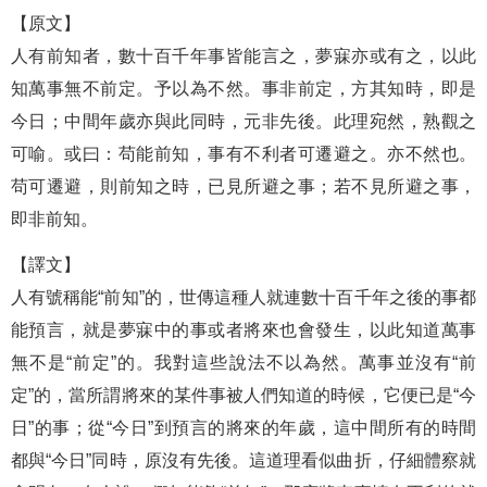
【原文】
人有前知者，數十百千年事皆能言之，夢寐亦或有之，以此
知萬事無不前定。予以為不然。事非前定，方其知時，即是
今日；中間年歲亦與此同時，元非先後。此理宛然，熟觀之
可喻。或曰：苟能前知，事有不利者可遷避之。亦不然也。
苟可遷避，則前知之時，已見所避之事；若不見所避之事，
即非前知。
【譯文】
人有號稱能“前知”的，世傳這種人就連數十百千年之後的事都
能預言，就是夢寐中的事或者將來也會發生，以此知道萬事
無不是“前定”的。我對這些說法不以為然。萬事並沒有“前
定”的，當所謂將來的某件事被人們知道的時候，它便已是“今
日”的事；從“今日”到預言的將來的年歲，這中間所有的時間
都與“今日”同時，原沒有先後。這道理看似曲折，仔細體察就