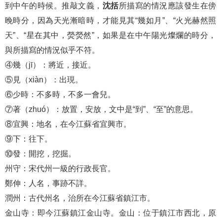
到中午的時候。推敲文義，
沈括
所描寫的情況應該發生在傍
晚時分，因為天光漸暗時，才能見其“幾如月”、“火光赫然照
天”、“星在其中，熒熒然”，如果是在中午陽光燦爛的時分，
與所描寫的情況似乎不符。
④幾（jī）：將近，接近。
⑤見（xiàn）：出現。
⑥少時：不多時，不多一會兒。
⑦著（zhuó）：放置，安放，文中是“到”、“至”的意思。
⑧宜興：地名，在今江蘇省宜興市。
⑨下：往下。
⑩發：開挖，挖掘。
州守：宋代州一級的行政長官。
鄭伸：人名，事跡不詳。
潤州：古代州名，治所在今江蘇省鎮江市。
金山寺：即今江蘇鎮江金山寺。金山：位于鎮江市西北，原