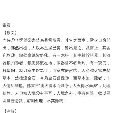
雷震
【原文】
內侍①李舜舉②家曾為暴雷所震。其堂之西室，雷火自窗間
出，赫然出檐，人以為堂屋已焚，皆出避之。及雷止，其舍
宛然③，牆壁窗紙皆黔④。有一木格，其中雜貯諸器，其漆
器銀扣⑤者，銀悉鎔流在地，漆器曾不⑥焦灼。有一寶刀，
極堅鋼，就刀室中鎔為汁，而室亦儼然⑦。人必謂火當先焚
草木，然後流金石，今乃金石皆鑠⑧，而草木無一毀者，非
人情所測也。佛書言“龍火得水而熾⑨，人火得水而滅”，此理
信然。人但知人境⑩中事耳，人境之外，事有何限，欲以區
區世智情識，窮測至理，不其難哉！
【注解】