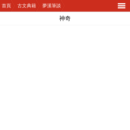
首頁
古文典籍
夢溪筆談
導
神奇
航