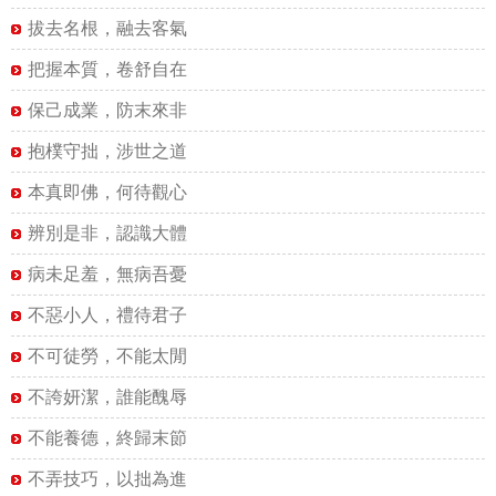
拔去名根，融去客氣
把握本質，卷舒自在
保己成業，防末來非
抱樸守拙，涉世之道
本真即佛，何待觀心
辨別是非，認識大體
病未足羞，無病吾憂
不惡小人，禮待君子
不可徒勞，不能太閒
不誇妍潔，誰能醜辱
不能養德，終歸末節
不弄技巧，以拙為進