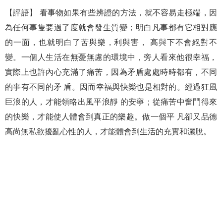
【評語】 看事物如果有些辨證的方法，就不容易走極端，因
為任何事隻要過了度就會發生質變；明白凡事都有它相對應
的一面，也就明白了苦與樂，利與害， 高與下不會絕對不
變。一個人生活在無憂無慮的環境中，旁人看來他很幸福，
實際上也許內心充滿了痛苦，因為矛盾處處時時都有，不同
的事有不同的矛 盾。因而幸福與快樂也是相對的。經過狂風
巨浪的人，才能領略出風平浪靜 的安寧；從痛苦中奮鬥得來
的快樂，才能使人體會到真正的樂趣。做一個平 凡卻又品德
高尚無私欲擾亂心性的人，才能體會到生活的充實和灑脫。