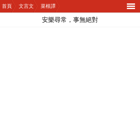
首頁
文言文
菜根譚
導
安樂尋常，事無絕對
航