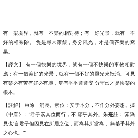
有一樂境界，就有一不樂的相對待；有一好光景，就有一不
好的相乘除。 隻是尋常家飯，身分風光，才是個吝樂的窩
巢。
【譯文】 有一個快樂的境界，就有一個不快樂的事物相對
應；有一個美好的光景，就有一個不好的風光來抵消。可見
有樂必有苦有好必有壞，隻有平平常常安 分守己才是快樂的
根本。
【註解】 乘除：消長。素位：安于本分，不作分外妄想。據
《中唐》：“君子素其位而行，不 願乎其外。
朱熹
註：‘素猶
見也’言君子但因見在所居之位，而為其所當為， 無慕乎其外
之心也。’”