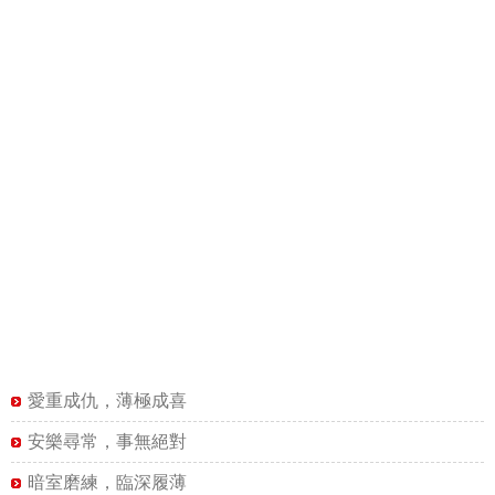
愛重成仇，薄極成喜
安樂尋常，事無絕對
暗室磨練，臨深履薄