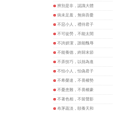
辨別是非，認識大體
病未足羞，無病吾憂
不惡小人，禮待君子
不可徒勞，不能太閒
不誇妍潔，誰能醜辱
不能養德，終歸末節
不弄技巧，以拙為進
不怕小人，怕偽君子
不希榮達，不畏權勢
不憂患難，不畏權豪
不著色相，不留聲影
布茅蔬淡，頤養天和