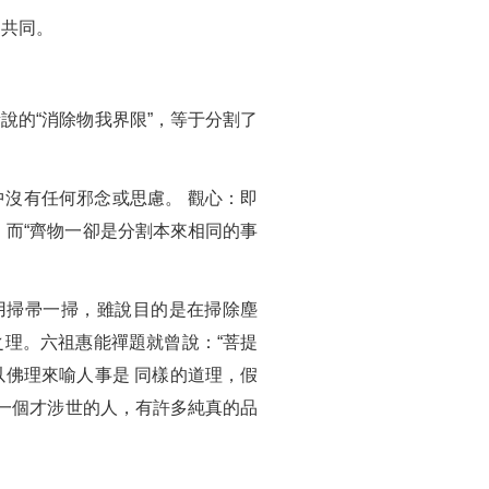
的共同。
說的“消除物我界限”，等于分割了
中沒有任何邪念或思慮。 觀心：即
，而“齊物一卻是分割本來相同的事
用掃帚一掃，雖說目的是在掃除塵
之理。六祖惠能禪題就曾說：“菩提
以佛理來喻人事是 同樣的道理，假
一個才涉世的人，有許多純真的品