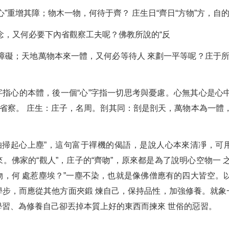
”重增其障；物木一物，何待于齊？ 庄生日“齊日“方物”方，自
念，又何必要下內省觀察工夫呢？佛教所說的“反
障礙；天地萬物本來一體，又何必等待人 來劃一平等呢？庄于所
”字指心的本體，後一個“心”字指一切思考與憂慮。心無其心是心
我省察。 庄生：庄子，名周。剖其同：剖是剖天，萬物本為一體
深怕掃起心上塵”，這句富于禪機的偈語，是說人心本來清凈，可
。佛家的“觀人”，庄子的“齊吻”，原來都是為了說明心空物一 
，何 處惹塵埃？”一塵不染，也就是像佛僧應有的四大皆空。
學步，而應從其他方面夾鍛 煉自己，保持品性，加強修養。就象
習、為修養自己卻丟掉本質上好的東西而揀來 世俗的惡習。