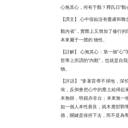
心無其心，何有于觀？釋氏日“觀心
【譯文】 心中假如沒有憂慮和雜
觀內省”，實際上又增加了修行的
本來屬于一體的 物性。
【註解】 心無其心：第一個“心
哲學上所謂的“內觀”，也就是自
物。
【評語】 “拿著苕帚不掃地，
埃，反倒會把心中的塵土給掃起來
本無樹，明鏡亦非台；本來無一物
如一個人本性善良，就木應邯鄲
德，關鍵是保持下去，而不是為學