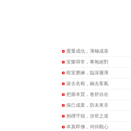
愛重成仇，薄極成喜
安樂尋常，事無絕對
暗室磨練，臨深履薄
拔去名根，融去客氣
把握本質，卷舒自在
保己成業，防末來非
抱樸守拙，涉世之道
本真即佛，何待觀心