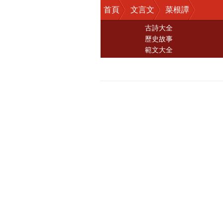
首頁
文言文
菜根譚
古詩大全
歷史故事
範文大全