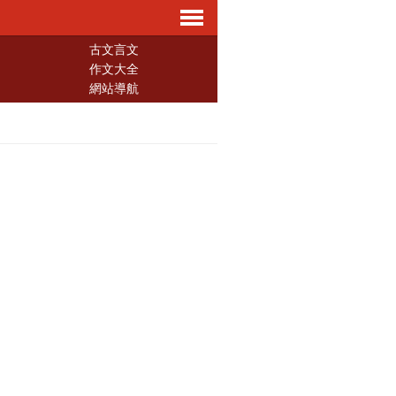
導
古文言文
作文大全
網站導航
航