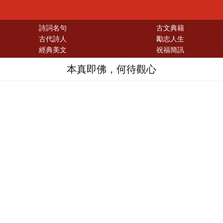
詩詞名句
古文典籍
古代詩人
勵志人生
經典美文
祝福簡訊
本真即佛，何待觀心