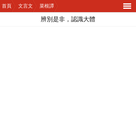
首頁
文言文
菜根譚
導
辨別是非，認識大體
航