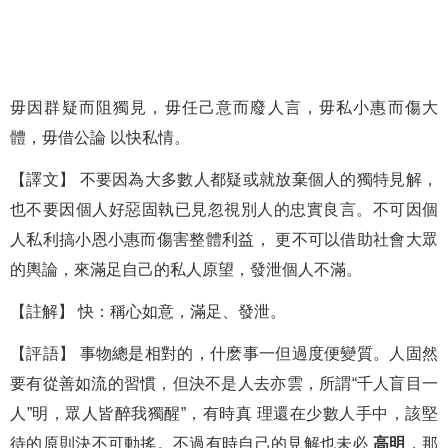
毋因群疑而阻獨見，毋任己意而廢人言，毋私小惠而傷大
體，毋借公論 以快私情。
【譯文】 不要因為大多數人都疑或就放棄個人的獨特見解，
也不要因個人好惡固執已見忽視別人的忠實良言。不可因個
人私利搞小恩小惠而傷害整體利益， 更不可以借助社會大眾
的輿論，來滿足自己的私人原望，發泄個人不滿。
【註解】 快：稱心如意，滿足、發泄。
【評語】 事物總是相對的，什麽事一但過度便變質。人固然
要有從善如流的習慣，但決不是人去亦雲，所謂“千人盲目一
人”明，眾人皆醉我獨醒”，有時真 理還在少數人手中，該堅
待的原則決不可動搖。不過有時自己的見解也未必
高明
，那