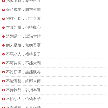
把握本質，卷舒自在
保己成業，防末來非
抱樸守拙，涉世之道
本真即佛，何待觀心
辨別是非，認識大體
病未足羞，無病吾憂
不惡小人，禮待君子
不可徒勞，不能太閒
不誇妍潔，誰能醜辱
不能養德，終歸末節
不弄技巧，以拙為進
不怕小人，怕偽君子
不希榮達，不畏權勢