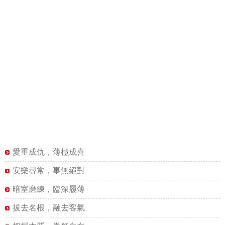
愛重成仇，薄極成喜
安樂尋常，事無絕對
暗室磨練，臨深履薄
拔去名根，融去客氣