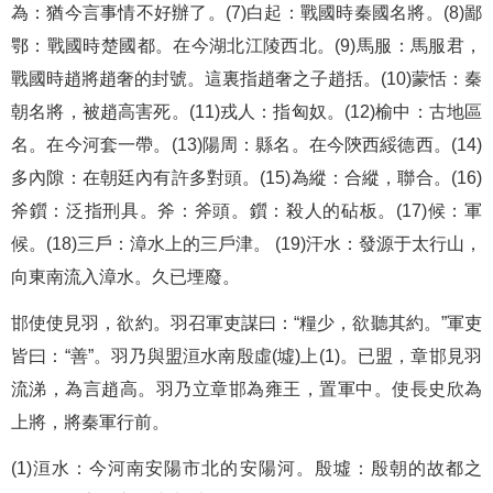
為：猶今言事情不好辦了。(7)白起：戰國時秦國名將。(8)鄙
鄂：戰國時楚國都。在今湖北江陵西北。(9)馬服：馬服君，
戰國時趙將趙奢的封號。這裏指趙奢之子趙括。(10)蒙恬：秦
朝名將，被趙高害死。(11)戎人：指匈奴。(12)榆中：古地區
名。在今河套一帶。(13)陽周：縣名。在今陝西綏德西。(14)
多內隙：在朝廷內有許多對頭。(15)為縱：合縱，聯合。(16)
斧鑕：泛指刑具。斧：斧頭。鑕：殺人的砧板。(17)候：軍
候。(18)三戶：漳水上的三戶津。 (19)汗水：發源于太行山，
向東南流入漳水。久已堙廢。
邯使使見羽，欲約。羽召軍吏謀曰：“糧少，欲聽其約。”軍吏
皆曰：“善”。羽乃與盟洹水南殷虛(墟)上(1)。已盟，章邯見羽
流涕，為言趙高。羽乃立章邯為雍王，置軍中。使長史欣為
上將，將秦軍行前。
(1)洹水：今河南安陽市北的安陽河。殷墟：殷朝的故都之