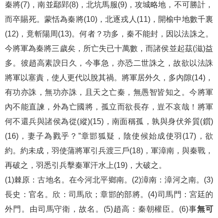
秦將(7)，南並鄢郢(8)，北坑馬服(9)，攻城略地，不可勝計，
而卒賜死。蒙恬為秦將(10)，北逐戎人(11)，開榆中地數千裏
(12)，竟斬陽周(13)。何者？功多，秦不能封，因以法誅之。
今將軍為秦將三歲矣，所亡失已十萬數，而諸侯並起茲(滋)益
多。彼趙高素諛日久，今事急，亦恐二世誅之，故欲以法誅
將軍以塞責，使人更代以脫其禍。將軍居外久，多內隙(14)，
有功亦誅，無功亦誅，且天之亡秦，無愚智皆知之。今將軍
內不能直諫，外為亡國將，孤立而欲長存，豈不哀哉！將軍
何不還兵與諸侯為從(縱)(15)，南面稱孤，孰與身伏斧質(鑕)
(16)，妻子為戮乎？”章邯狐疑，陰使候始成使羽(17)，欲
約。約未成，羽使蒲將軍引兵渡三戶(18)，軍漳南，與秦戰，
再破之，羽悉引兵擊秦軍汗水上(19)，大破之。
(1)棘原：古地名。在今河北平鄉南。(2)漳南：漳河之南。(3)
長史：官名。欣：司馬欣；章邯的部將。(4)司馬門：宮廷的
外門。由司馬守衛，故名。(5)趙高：秦朝權臣。(6)事
無可