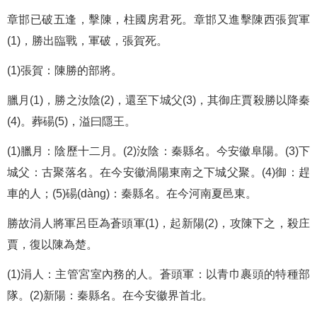
章邯已破五逢，擊陳，柱國房君死。章邯又進擊陳西張賀軍
(1)，勝出臨戰，軍破，張賀死。
(1)張賀：陳勝的部將。
臘月(1)，勝之汝陰(2)，還至下城父(3)，其御庄賈殺勝以降秦
(4)。葬碭(5)，溢曰隱王。
(1)臘月：陰歷十二月。(2)汝陰：秦縣名。今安徽阜陽。(3)下
城父：古聚落名。在今安徽渦陽東南之下城父聚。(4)御：趕
車的人；(5)碭(dàng)：秦縣名。在今河南夏邑東。
勝故涓人將軍呂臣為蒼頭軍(1)，起新陽(2)，攻陳下之，殺庄
賈，復以陳為楚。
(1)涓人：主管宮室內務的人。蒼頭軍：以青巾裹頭的特種部
隊。(2)新陽：秦縣名。在今安徽界首北。