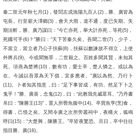
秦二世元年秋七月(1)，發閭左戍漁陽九百人(2)，勝、廣皆為
屯長。行至蘄大澤鄉(3)，會天大雨，道不通，度已失期。失
期法斬，勝、廣乃謀曰：“今亡亦死，舉大計亦死，等死(5)，
死國可乎(6)？”勝曰：“天下苦秦久矣。吾聞二世(7)，少子，
不當立，當立者乃公子扶蘇(8)，扶蘇以數諫故不得立，上使
外將兵(9)。今或聞無罪，二世殺之。百姓多聞其賢，未知其
死。項燕為楚將(10)，數有功，愛士卒，楚人憐之。或以為
在。今誠以吾眾為天下倡，宜多應者。”廣以為然。乃行卜
(11)。卜者知其指意，曰：“足下事皆成，有功。然足下卜之
鬼乎！”勝、廣喜，念鬼(12)，曰：“此教我先威眾耳。”乃丹書
帛曰：“陳勝王(13)”，置人所罾魚腹中(14)。卒買魚亨(烹)食，
得書，己怪之矣。又間令廣之次所旁叢祠中，夜構火，狐鳴
呼曰(15)：“大楚興，陳勝王。”卒皆夜驚恐。旦日，卒中往往
指目勝、廣(16)。