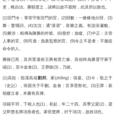
吏，輒自治。勝額度之，諸將以故不親附，此其所以敗也。
(1)宮門令：掌管守衛宮門的官。(2)辯數：一條條地分辯。(3)
夥：驚嘆詞。(4)沈沈：通“湛湛”，喜樂之義。有說深邃貌。
(5)夥涉：相傳為陳勝的外號。(6)發舒：放縱。(7)中正：主管
人事的官。(8)司過：負責監察的官。(9)令之不是者：不服從
命令的人。
勝雖已死，其所置遣侯王將相竟亡秦。高祖時為勝置守冢于
碭(1)，至今血食(2)。王莽敗(3)，乃絕。
(1)高祖：指漢高祖
劉邦
。冢(zhǒng)：墳墓。(2)今：取之于
《史記》，班固失于不刪。血食：言享受祭祀。(3)王莽：新
朝建立者，本書有其傳。
項籍字羽，下相人也(1)，初起，年二十四。其季父梁(2)，梁
父即楚名將項燕者也。家世楚將，封于項(3)，故姓項氏。