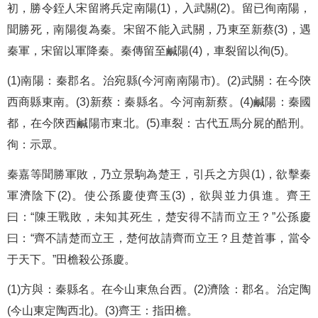
初，勝令銍人宋留將兵定南陽(1)，入武關(2)。留已徇南陽，
聞勝死，南陽復為秦。宋留不能入武關，乃東至新蔡(3)，遇
秦軍，宋留以軍降秦。秦傳留至鹹陽(4)，車裂留以徇(5)。
(1)南陽：秦郡名。治宛縣(今河南南陽市)。(2)武關：在今陝
西商縣東南。(3)新蔡：秦縣名。今河南新蔡。(4)鹹陽：秦國
都，在今陝西鹹陽市東北。(5)車裂：古代五馬分屍的酷刑。
徇：示眾。
秦嘉等聞勝軍敗，乃立景駒為楚王，引兵之方與(1)，欲擊秦
軍濟陰下(2)。使公孫慶使齊玉(3)，欲與並力俱進。齊王
曰：“陳王戰敗，未知其死生，楚安得不請而立王？”公孫慶
曰：“齊不請楚而立王，楚何故請齊而立王？且楚首事，當令
于天下。”田檐殺公孫慶。
(1)方與：秦縣名。在今山東魚台西。(2)濟陰：郡名。治定陶
(今山東定陶西北)。(3)齊王：指田檐。