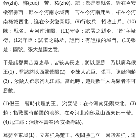
銍(zhì)、酇(cuó)、苦、柘(zhè)、譙：都是秦縣名。銍在今安
徽宿縣西，酇在今河南永城西，苦在今河南鹿邑，柘在今河
南柘城西北，譙在今安徽毫縣。(9)行收兵：招收士兵。(10)
陳：縣名。今河南淮陽。(11)守令：試署之縣令。“皆”字疑
衍。(12)守丞：試署之縣丞。譙門：有譙樓的城門。(13)張
楚：國號。張大楚國之意。
于是諸郡縣苦秦吏暴，皆殺其長吏，將以應勝，乃以廣為假
王(1)，監諸將以西擊滎陽(2)。令陳人武臣、張耳、陳餘徇趙
(3)，汝陰人鄧宗徇九江郡。當此時，楚兵數千人為聚者不可
勝數。
(1)假王：暫時代理的王。(2)滎陽：在今河南滎陽東北。(3)
趙：指戰國時趙國的地盤。在今河北南部及山西東部一帶。
(4)九江郡：治所在壽春(今安徽壽縣)。
葛嬰至東城(1)，立襄強為楚王。後聞勝已立，因殺襄強，還