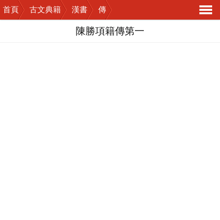
首頁
古文典籍
漢書
傳
導
陳勝項籍傳第一
航