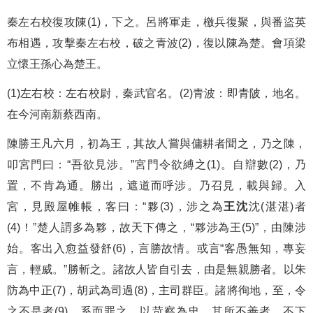
秦左右校復攻陳(1)，下之。呂將軍走，檄兵復聚，與番盜英
布相遇，攻擊秦左右校，破之青波(2)，復以陳為楚。會項梁
立懷王孫心為楚王。
(1)左右校：左右校尉，秦武官名。(2)青波：即青陂，地名。
在今河南新蔡西南。
陳勝王凡六月，初為王，其故人嘗與傭耕者聞之，乃之陳，
叩宮門曰：“吾欲見涉。”宮門令欲縛之(1)。自辯數(2)，乃
置，不肯為通。勝出，遮道而呼涉。乃召見，載與歸。入
宮，見殿屋帷帳，客曰：“夥(3)，涉之為
王沈
沈(湛湛)者
(4)！”楚人謂多為夥，故天下傳之，“夥涉為王(5)”，由陳涉
始。客出入愈益發舒(6)，言勝故情。或言“客愚無知，專妄
言，輕威。”勝斬之。諸故人皆自引去，由是無親勝者。以朱
防為中正(7)，胡武為司過(8)，主司群臣。諸將徇地，至，令
之不是者(9)，系而罪之。以苛察為忠。其所不善者，不下