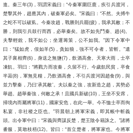
進。秦三年(3)，羽謂宋義曰：“今秦軍圍巨鹿，疾引兵渡河，
楚擊其外，趙應其內，破秦軍必矣。”宋義曰：“不然。夫搏牛
之蛇不可以破虱。今秦攻趙，戰勝則兵罷(疲)，我承其敝；不
勝，則我引兵鼓行而西，必舉秦矣。故不如先鬥秦、趙(4)。
夫擊輕銳，我不如公；坐運籌策，公不如我。”因下令軍中
曰：“猛如虎，佷如羊(5)，貪如狼，強不可令者，皆斬。”遺
其子襄相齊(6)，身送之無鹽(7)，飲酒高會。天寒大雨，士卒
凍飢。羽曰：“將戮力而攻秦，久留不行。今歲飢民貧，卒食
半菽(8)，軍無見糧，乃飲酒高會，不引兵渡河因趙食(9)，與
並力擊秦，乃曰‘承其敝’。夫以秦之強，攻新造之趙，其勢必
舉趙。趙舉秦強，何敝之承！且國兵新破(10)，王坐不安席，
掃境內而屬將軍(11)，國家安危，在此一舉。今不恤士卒而徇
私宴，非社稷之臣也。”羽晨朝上將軍宋義，即其帳中斬義
頭。出令軍中曰：“宋義與齊謀反楚，楚王陰令籍誅之。”諸將
詟服，莫敢枝梧(12)。皆曰：“首立楚者，將軍家也。今將軍