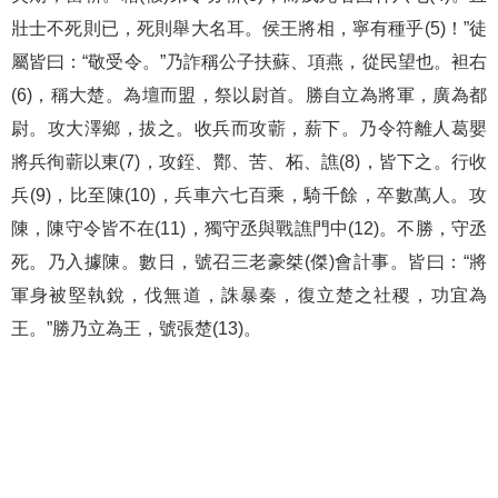
壯士不死則已，死則舉大名耳。侯王將相，寧有種乎(5)！”徒
屬皆曰：“敬受令。”乃詐稱公子扶蘇、項燕，從民望也。袒右
(6)，稱大楚。為壇而盟，祭以尉首。勝自立為將軍，廣為都
尉。攻大澤鄉，拔之。收兵而攻蘄，薪下。乃令符離人葛嬰
將兵徇蘄以東(7)，攻銍、酇、苦、柘、譙(8)，皆下之。行收
兵(9)，比至陳(10)，兵車六七百乘，騎千餘，卒數萬人。攻
陳，陳守令皆不在(11)，獨守丞與戰譙門中(12)。不勝，守丞
死。乃入據陳。數日，號召三老豪桀(傑)會計事。皆曰：“將
軍身被堅執銳，伐無道，誅暴秦，復立楚之社稷，功宜為
王。”勝乃立為王，號張楚(13)。