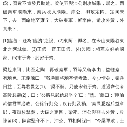
(5)，齊遂不肯發兵助楚。梁使羽與沛公別攻城陽，屠之。西
破秦軍濮陽東，秦兵收入濮陽。沛公、羽攻定陶。定陶未
下，去，西略地至雍丘，大破秦軍，斬李由。還攻外黃，外
黃未下。
(1)臨菑：疑為“臨濟”之誤。(2)東阿：縣名。在今山東陽谷東
北之阿城鎮。(3)王假：齊王田假。(4)與國：相互友好的國
家。(5)市于齊：討好于齊。
梁起東阿，比至定陶，再破秦軍，羽等又斬李由，益輕秦，
有驕色。宋義諫曰：“戰勝而將驕卒情者敗。今少情矣，秦兵
日益，臣為君畏之(1)。”梁不聽。乃使宋義于齊。道遇齊使者
高陵君顯(2)，曰：“公將見武信君乎？”曰：“然。”義曰：“臣論
武信君軍必敗。公徐行則免，疾行則及禍。”秦果悉起兵益章
邯，夜銜枚擊楚，大破之定陶，梁死。沛公與羽去外黃，攻
陳留(3)，陳留堅守不下。沛公、羽相與謀曰：“今梁軍敗，士