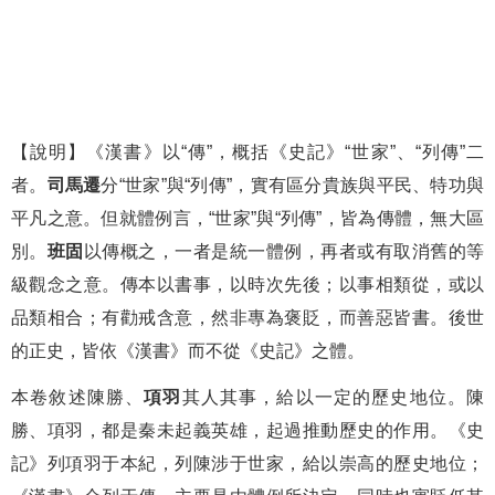
【說明】《漢書》以“傳”，概括《史記》“世家”、“列傳”二
者。
司馬遷
分“世家”與“列傳”，實有區分貴族與平民、特功與
平凡之意。但就體例言，“世家”與“列傳”，皆為傳體，無大區
別。
班固
以傳概之，一者是統一體例，再者或有取消舊的等
級觀念之意。傳本以書事，以時次先後；以事相類從，或以
品類相合；有勸戒含意，然非專為褒貶，而善惡皆書。後世
的正史，皆依《漢書》而不從《史記》之體。
本卷敘述陳勝、
項羽
其人其事，給以一定的歷史地位。陳
勝、項羽，都是秦未起義英雄，起過推動歷史的作用。《史
記》列項羽于本紀，列陳涉于世家，給以崇高的歷史地位；