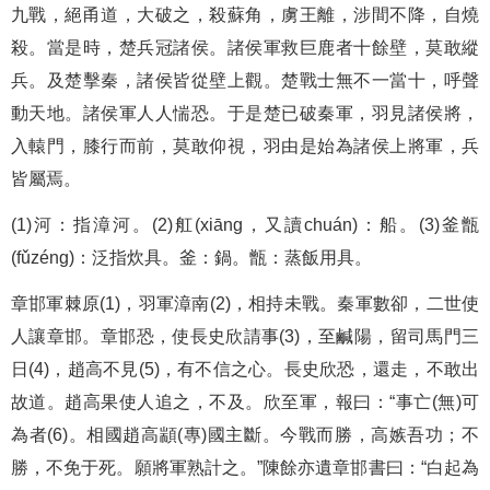
九戰，絕甬道，大破之，殺蘇角，虜王離，涉間不降，自燒
殺。當是時，楚兵冠諸侯。諸侯軍救巨鹿者十餘壁，莫敢縱
兵。及楚擊秦，諸侯皆從壁上觀。楚戰士無不一當十，呼聲
動天地。諸侯軍人人惴恐。于是楚已破秦軍，羽見諸侯將，
入轅門，膝行而前，莫敢仰視，羽由是始為諸侯上將軍，兵
皆屬焉。
(1)河：指漳河。(2)舡(xiāng，又讀chuán)：船。(3)釜甑
(fǔzéng)：泛指炊具。釜：鍋。甑：蒸飯用具。
章邯軍棘原(1)，羽軍漳南(2)，相持未戰。秦軍數卻，二世使
人讓章邯。章邯恐，使長史欣請事(3)，至鹹陽，留司馬門三
日(4)，趙高不見(5)，有不信之心。長史欣恐，還走，不敢出
故道。趙高果使人追之，不及。欣至軍，報曰：“事亡(無)可
為者(6)。相國趙高顓(專)國主斷。今戰而勝，高嫉吾功；不
勝，不免于死。願將軍熟計之。”陳餘亦遺章邯書曰：“白起為