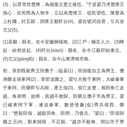
(3)，以君世世楚將，為能復立楚之後也。”于是梁乃求楚懷王
孫心，在民間為人牧羊，立以為楚懷王，從民望也。陳嬰為
上柱國，封五縣，與懷王都肝台(4)。梁自號武信君，引兵攻
亢父(5)。
(1)居鄛：縣名。在今安徽桐城南。(2)三戶：極言人少。(3)蜂
起：紛然並起。(4)盱台(xūyú)：縣名。在今江蘇盱眙東北。
(5)亢父(gāngfǔ)：縣名。在今山東濟南市南。
初，章邯既殺齊王田儋于；臨菑(1)，田假復自立為齊王。儋
弟榮走保東阿(2)，章邯追圍之。梁引兵救于東阿，大破秦軍
于東阿。田榮即引兵歸，逐王假(3)。假亡走楚，相田角亡走
趙。角弟間，故將，居趙不敢歸。田榮立儋子市為齊王。梁
已破東阿下軍，遂追秦軍。數使使趣(促)齊兵俱西。榮
曰：“楚殺田假，趙殺田角、田間，乃發兵。”梁曰：“田假與
國之王(4)，窮來歸我，不忍殺。”趙亦不殺角、間以市于齊