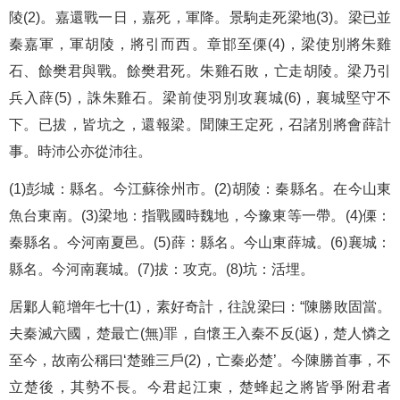
陵(2)。嘉還戰一日，嘉死，軍降。景駒走死梁地(3)。梁已並
秦嘉軍，軍胡陵，將引而西。章邯至傈(4)，梁使別將朱雞
石、餘樊君與戰。餘樊君死。朱雞石敗，亡走胡陵。梁乃引
兵入薛(5)，誅朱雞石。梁前使羽別攻襄城(6)，襄城堅守不
下。已拔，皆坑之，還報梁。聞陳王定死，召諸別將會薛計
事。時沛公亦從沛往。
(1)彭城：縣名。今江蘇徐州市。(2)胡陵：秦縣名。在今山東
魚台東南。(3)梁地：指戰國時魏地，今豫東等一帶。(4)傈：
秦縣名。今河南夏邑。(5)薛：縣名。今山東薛城。(6)襄城：
縣名。今河南襄城。(7)拔：攻克。(8)坑：活埋。
居鄛人範增年七十(1)，素好奇計，往說梁曰：“陳勝敗固當。
夫秦滅六國，楚最亡(無)罪，自懷王入秦不反(返)，楚人憐之
至今，故南公稱曰‘楚雖三戶(2)，亡秦必楚’。今陳勝首事，不
立楚後，其勢不長。今君起江東，楚蜂起之將皆爭附君者