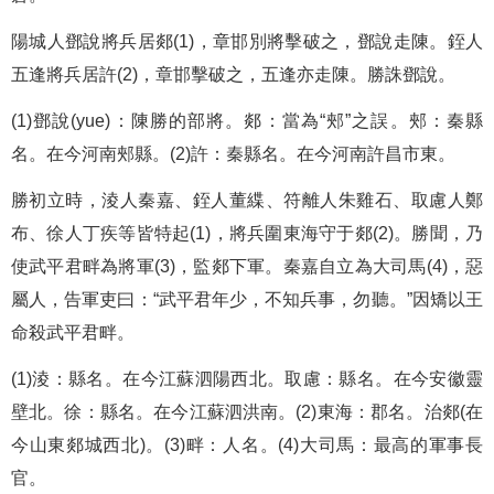
陽城人鄧說將兵居郯(1)，章邯別將擊破之，鄧說走陳。銍人
五逢將兵居許(2)，章邯擊破之，五逢亦走陳。勝誅鄧說。
(1)鄧說(yue)：陳勝的部將。郯：當為“郟”之誤。郟：秦縣
名。在今河南郟縣。(2)許：秦縣名。在今河南許昌市東。
勝初立時，淩人秦嘉、銍人董緤、符離人朱雞石、取慮人鄭
布、徐人丁疾等皆特起(1)，將兵圍東海守于郯(2)。勝聞，乃
使武平君畔為將軍(3)，監郯下軍。秦嘉自立為大司馬(4)，惡
屬人，告軍吏曰：“武平君年少，不知兵事，勿聽。”因矯以王
命殺武平君畔。
(1)淩：縣名。在今江蘇泗陽西北。取慮：縣名。在今安徽靈
壁北。徐：縣名。在今江蘇泗洪南。(2)東海：郡名。治郯(在
今山東郯城西北)。(3)畔：人名。(4)大司馬：最高的軍事長
官。