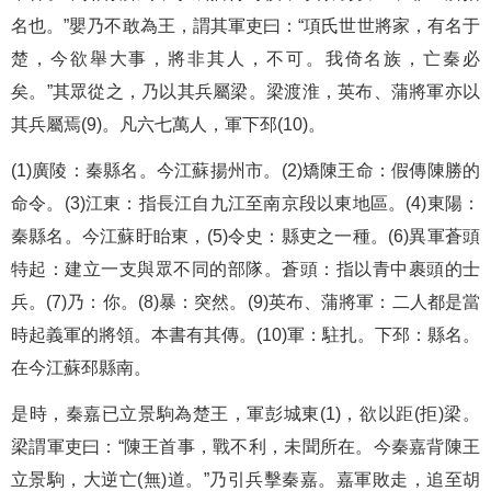
名也。”嬰乃不敢為王，謂其軍吏曰：“項氏世世將家，有名于
楚，今欲舉大事，將非其人，不可。我倚名族，亡秦必
矣。”其眾從之，乃以其兵屬梁。梁渡淮，英布、蒲將軍亦以
其兵屬焉(9)。凡六七萬人，軍下邳(10)。
(1)廣陵：秦縣名。今江蘇揚州市。(2)矯陳王命：假傳陳勝的
命令。(3)江東：指長江自九江至南京段以東地區。(4)東陽：
秦縣名。今江蘇盱眙東，(5)令史：縣吏之一種。(6)異軍蒼頭
特起：建立一支與眾不同的部隊。蒼頭：指以青中裹頭的士
兵。(7)乃：你。(8)暴：突然。(9)英布、蒲將軍：二人都是當
時起義軍的將領。本書有其傳。(10)軍：駐扎。下邳：縣名。
在今江蘇邳縣南。
是時，秦嘉已立景駒為楚王，軍彭城東(1)，欲以距(拒)梁。
梁謂軍吏曰：“陳王首事，戰不利，未聞所在。今秦嘉背陳王
立景駒，大逆亡(無)道。”乃引兵擊秦嘉。嘉軍敗走，追至胡