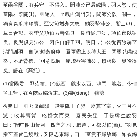
至函谷關，有兵守，不得入。聞沛公已屠鹹陽，羽大怒，使
當陽君擊關(1)。羽遂入，至戲西鴻門(2)，聞沛公欲王關中，
獨有秦府庫珍寶。亞父範增亦大怒，勸羽擊沛公。饗士(3)，
旦日合戰。羽季父項伯素善張良。良時從沛公，項伯夜以語
良。良與俱見沛公，因伯自解于羽。明日，沛公從百餘騎至
鴻門謝羽，自陳“封秦府庫，還軍霸上以待大王，閉關以備他
盜，不敢背德。”羽意既解，範增欲害沛公，賴張良、樊噲得
免。語在《高紀》。
(1)當陽君：即英布。(2)戲西：戲水以西。鴻門：地名。今稱
項王營，在今陝西臨潼東。(3)饗(xiang)：犒勞。
後數日，羽乃屠鹹陽，殺秦降王子嬰，燒其宮室，火三月不
滅；收其寶貨，略婦女而東。秦民失望。于是韓生說羽
曰：“關中阻山帶河，四塞之地，肥饒，可都以伯(霸)。”羽見
秦宮室皆已燒殘，又懷思東歸，曰：“富貴不歸故鄉，如衣錦