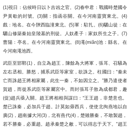
(1)視日：佔候時日以卜吉凶之官。(2)春申君：戰國時楚國令
尹黃歇的封號。(3)關：指函谷關。在今河南靈寶東北。(4)
戲：地名。在今陝西臨潼東北。(5)軍：駐扎。(6)驪山徒：在
驪山修築秦始皇陵墓的刑徒。人奴產子：家奴所生之子。(7)
曹陽：亭名。在今河南靈寶東北。(8)澠(miǎn)池：縣名。在
今河南澠池西。
武臣至邯鄲(1)，自立為趙王，陳餘為大將軍，張耳、召騷為
左右丞相。勝怒，捕系武臣等家室，欲誅之。柱國曰：“秦未
亡而誅趙王將相家屬，此生一秦，不如因立之。”勝乃遣使者
賀趙，而徙系武臣等家屬宮中。而封張耳子敖為成都君，趣
(促)趙兵亟入關。趙王將相相與謀曰：“王王趙，非楚意也。
楚已誅秦，必加兵于趙。計莫如毋西兵，使使北徇燕地以自
廣(2)，趙南據大河(3)，北有燕代(4)，楚雖勝秦，不敢製趙，
若不勝秦，必重趙。趙承秦楚之敝，可以得志于天下。”趙王