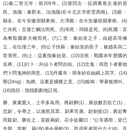
(1)秦二世元年：前209年。(2)發閭左：征調裏巷左邊的居
民。漁陽：秦郡名。治漁陽(在今北京市密雲西南)。(3)蘄：
縣名。在今安徽宿縣東南。大澤鄉：在今安徽宿縣東南。(4)
亡亦死：言逃亡觸法而死。(5)等死：同樣是死。(6)死國：言
為奪取國家大權而死。(7)二世：秦始皇之子，由趙高等擁
立，在位僅三年。(8)公子扶蘇：秦始皇的長子，被趙高與二
世害死。(9)上：這裏指秦始皇。(10)項燕：戰國末年楚國的
名將。(11)行卜：向佔卜者問吉凶。(12)念鬼：尋思卜者要他
們卜問鬼神的用意。(13)丹書帛：用朱砂在絲綢上寫字。(14)
罾(Zēng)：魚網。這裏是捕獲之意。(15)狐鳴：學著狐狸叫。
(16)指目：指指劃劃地註視。
勝、廣素愛人，士卒多為用。將尉醉(1)，廣故數言欲亡(1)，
忿尉，令辱之，以激怒其眾。尉果笞廣。尉劍挺(2)，廣起奪
而殺尉。勝佐之，並殺兩尉。召令徒屬曰：“公等遇雨，皆已
失期，當斬。藉(假)弟令毋斬(3)，而戍死者固什六七(4)。且