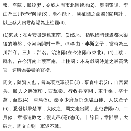
報。至陳，勝殺嬰，令魏人周市北徇魏地(2)。廣圍滎陽。李
由為三川守守榮陽(3)，廣不能下。勝征國之豪桀(傑)與計，
以上蔡人房君蔡賜為上柱國(4)。
(1)東城：在今安徽定遠東南。(2)魏地：指戰國時魏遷都大梁
後的地盤，今河南開封一帶。(3)李由：
李斯
之子，當時為三
川郡守。三川：郡名。治洛陽(在今洛陽市東北)。(4)上蔡：
縣名。在今河南上蔡西南。上柱國：本為戰國時楚之最高武
官，這時為榮譽的官銜。
周文，陳賢人也，嘗為項燕軍視日(1)，事春申君(2)，自言習
兵。勝與之將軍印，西擊秦。行收兵至關，車千乘，卒十
萬，至戲(4)，軍焉(5)。秦令少府章邯免驪山徒、人奴產子
(6)，悉發以擊楚軍，大敗之。周文走出關，止屯曹陽(7)。二
月餘，章邯追敗之，復走邑(澠)池(8)。十餘日，章邯擊，大
破之。周文自到，軍遂不戰。