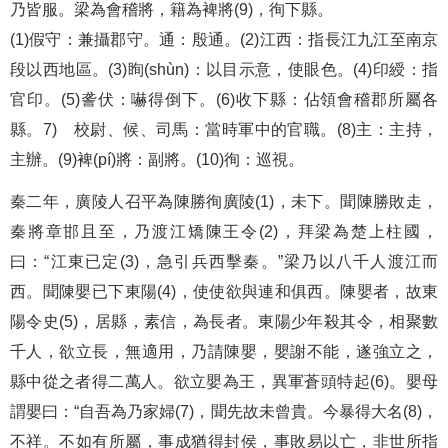
乃皆服。梁為會稽將，籍為裨將(9)，徇下縣。
(1)假守：兼攝郡守。通：殷通。(2)江西：指長江九江至南京
段以西地區。(3)眴(shùn)：以目示意，使眼色。(4)印綬：指
官印。(5)詟伏：嚇得倒下。(6)收下縣：佔領會稽郡所屬各
縣。7) 校尉、候、司馬：當時軍中的官職。(8)主：主持，
主辦。(9)裨(pí)將：副將。(10)徇：巡視。
秦二年，廣陵人召平為陳勝徇廣陵(1)，未下。聞陳勝敗走，
秦將章邯且至，乃渡江矯陳王令(2)，拜梁為楚上柱國，
曰：“江東已定(3)，急引兵西擊秦。”梁乃以八千人渡江而
西。聞陳嬰已下東陽(4)，使使欲與連和俱西。陳嬰者，故東
陽令史(5)，居縣，素信，為長者。東陽少年殺其令，相聚數
千人，欲立長，無適用，乃請陳嬰，嬰謝不能，遂強立之，
縣中從之者得二萬人。欲立嬰為王，異軍蒼頭特起(6)。嬰母
謂嬰曰：“自吾為乃家婦(7)，聞先故未曾貴。今暴得大名(8)，
不祥。不如有所屬，事成猶得封侯，事敗易以亡，非世所指