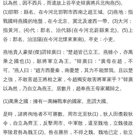
以為然，因不西兵，而遣故上谷卒史韓廣將兵北徇燕(5)。
(1)邯鄲：縣名。在今河北邯鄲市西南之趙王城。(2)燕地：指
戰國時燕國的地盤，在今北京、冀北及遼西一帶。(3)大河：
指黃河。(4)代：郡名。治代縣(在今河北蔚縣東北)。(5)上
谷：郡名。治沮陽(在今河北懷來東南)。卒史：小吏。
燕地貴人豪桀(傑)謂韓廣曰：“楚趙皆已立王。燕雖小，亦萬
乘之國也(1)，願將軍立為王。”韓廣曰：“廣母在趙，不
可。”燕人曰：“趙方西憂秦，南憂楚，其力不能禁我。且以楚
之強，不敢害趙王將相之家，今趙獨安敢害將軍家乎？”韓廣
以為然，乃自立為燕王。居數月，趙奉燕王母家屬歸之。
(1)萬乘之國：擁有一萬輛戰車的國家。意謂大國。
是時，諸將徇地者不可勝數。周市北至狄(1)，狄人田儋殺狄
令，自立為齊王，反擊周市。中軍散，還至魏地，立魏後故
寧陵君咎為魏王(2)。咎在勝所，不得之魏。魏地已定，欲立