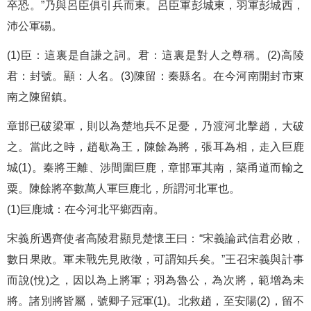
卒恐。”乃與呂臣俱引兵而東。呂臣軍彭城東，羽軍彭城西，
沛公軍碭。
(1)臣：這裏是自謙之詞。君：這裏是對人之尊稱。(2)高陵
君：封號。顯：人名。(3)陳留：秦縣名。在今河南開封市東
南之陳留鎮。
章邯已破梁軍，則以為楚地兵不足憂，乃渡河北擊趙，大破
之。當此之時，趙歇為王，陳餘為將，張耳為相，走入巨鹿
城(1)。秦將王離、涉間圍巨鹿，章邯軍其南，築甬道而輸之
粟。陳餘將卒數萬人軍巨鹿北，所謂河北軍也。
(1)巨鹿城：在今河北平鄉西南。
宋義所遇齊使者高陵君顯見楚懷王曰：“宋義論武信君必敗，
數日果敗。軍未戰先見敗徵，可謂知兵矣。”王召宋義與計事
而說(悅)之，因以為上將軍；羽為魯公，為次將，範增為未
將。諸別將皆屬，號卿子冠軍(1)。北救趙，至安陽(2)，留不