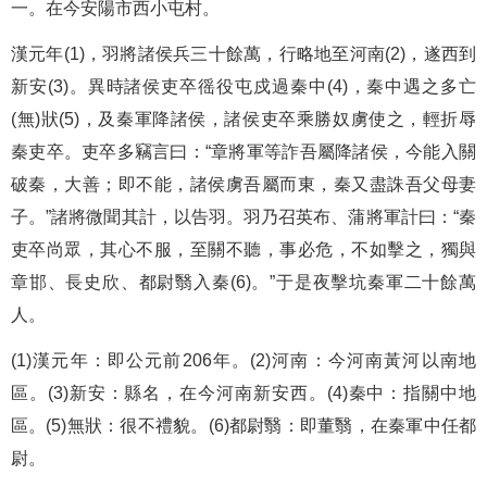
一。在今安陽市西小屯村。
漢元年(1)，羽將諸侯兵三十餘萬，行略地至河南(2)，遂西到
新安(3)。異時諸侯吏卒徭役屯戍過秦中(4)，秦中遇之多亡
(無)狀(5)，及秦軍降諸侯，諸侯吏卒乘勝奴虜使之，輕折辱
秦吏卒。吏卒多竊言曰：“章將軍等詐吾屬降諸侯，今能入關
破秦，大善；即不能，諸侯虜吾屬而東，秦又盡誅吾父母妻
子。”諸將微聞其計，以告羽。羽乃召英布、蒲將軍計曰：“秦
吏卒尚眾，其心不服，至關不聽，事必危，不如擊之，獨與
章邯、長史欣、都尉翳入秦(6)。”于是夜擊坑秦軍二十餘萬
人。
(1)漢元年：即公元前206年。(2)河南：今河南黃河以南地
區。(3)新安：縣名，在今河南新安西。(4)秦中：指關中地
區。(5)無狀：很不禮貌。(6)都尉翳：即董翳，在秦軍中任都
尉。