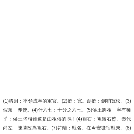
(1)將尉：率領戍卒的軍官。(2)挺：寬。劍挺：劍鞘寬松。(3)
假弟：即使。(4)什六七：十分之六七。(5)侯王將相，寧有種
乎：侯王將相難道是由祖傳的嗎！(4)袒右：袒露右臂。秦代
尚左，陳勝改為袒右。(7)符離：縣名。在今安徽宿縣東。(8)