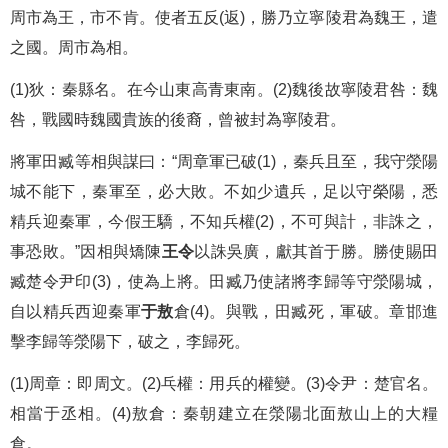
周市為王，市不肯。使者五反(返)，勝乃立寧陵君為魏王，遣
之國。周市為相。
(1)狄：秦縣名。在今山東高青東南。(2)魏後故寧陵君咎：魏
咎，戰國時魏國貴族的後裔，曾被封為寧陵君。
將軍田臧等相與謀曰：“周章軍已破(1)，秦兵且至，我守滎陽
城不能下，秦軍至，必大敗。不如少遺兵，足以守榮陽，悉
精兵迎秦軍，今假王驕，不知兵權(2)，不可與計，非誅之，
事恐敗。”因相與矯陳
王令
以誅吳廣，獻其首于勝。勝使賜田
臧楚令尹印(3)，使為上將。田臧乃使諸將李歸等守滎陽城，
自以精兵西迎秦軍
于敖
倉(4)。與戰，田臧死，軍破。章邯進
擊李歸等滎陽下，破之，李歸死。
(1)周章：即周文。(2)乓權：用兵的權變。(3)令尹：楚官名。
相當于丞相。(4)敖倉：秦朝建立在滎陽北面敖山上的大糧
倉。