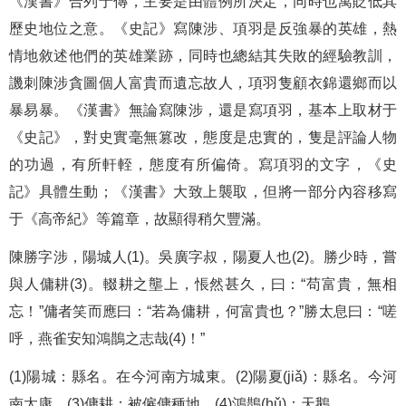
《漢書》合列于傳，主要是由體例所決定，同時也寓貶低其
歷史地位之意。《史記》寫陳涉、項羽是反強暴的英雄，熱
情地敘述他們的英雄業跡，同時也總結其失敗的經驗教訓，
譏刺陳涉貪圖個人富貴而遺忘故人，項羽隻顧衣錦還鄉而以
暴易暴。《漢書》無論寫陳涉，還是寫項羽，基本上取材于
《史記》，對史實毫無篡改，態度是忠實的，隻是評論人物
的功過，有所軒輊，態度有所偏倚。寫項羽的文字，《史
記》具體生動；《漢書》大致上襲取，但將一部分內容移寫
于《高帝紀》等篇章，故顯得稍欠豐滿。
陳勝字涉，陽城人(1)。吳廣字叔，陽夏人也(2)。勝少時，嘗
與人傭耕(3)。輟耕之壟上，悵然甚久，曰：“苟富貴，無相
忘！”傭者笑而應曰：“若為傭耕，何富貴也？”勝太息曰：“嗟
呼，燕雀安知鴻鵲之志哉(4)！”
(1)陽城：縣名。在今河南方城東。(2)陽夏(jiǎ)：縣名。今河
南太康。(3)傭耕：被僱傭種地。(4)鴻鵲(hǔ)：天鵝。