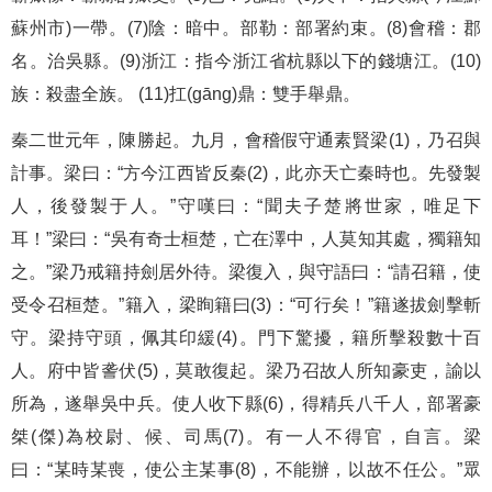
蘇州市)一帶。(7)陰：暗中。部勒：部署約束。(8)會稽：郡
名。治吳縣。(9)浙江：指今浙江省杭縣以下的錢塘江。(10)
族：殺盡全族。 (11)扛(gāng)鼎：雙手舉鼎。
秦二世元年，陳勝起。九月，會稽假守通素賢梁(1)，乃召與
計事。梁曰：“方今江西皆反秦(2)，此亦天亡秦時也。先發製
人，後發製于人。”守嘆曰：“聞夫子楚將世家，唯足下
耳！”梁曰：“吳有奇士桓楚，亡在澤中，人莫知其處，獨籍知
之。”梁乃戒籍持劍居外待。梁復入，與守語曰：“請召籍，使
受令召桓楚。”籍入，梁眴籍曰(3)：“可行矣！”籍遂拔劍擊斬
守。梁持守頭，佩其印緩(4)。門下驚擾，籍所擊殺數十百
人。府中皆詟伏(5)，莫敢復起。梁乃召故人所知豪吏，諭以
所為，遂舉吳中兵。使人收下縣(6)，得精兵八千人，部署豪
桀(傑)為校尉、候、司馬(7)。有一人不得官，自言。梁
曰：“某時某喪，使公主某事(8)，不能辦，以故不任公。”眾