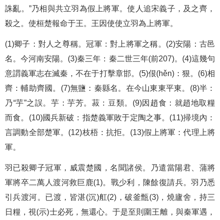
誅亂。”乃相與共立羽為假上將軍。使人追宋義子，及之齊，
殺之。使桓楚報命于王。王因使使立羽為上將軍。
(1)卿子：對人之尊稱。冠軍：對上將軍之稱。(2)安陽：古邑
名。今河南安陽。(3)秦三年：秦二世三年(前207)。(4)這幾句
意謂義軍志在滅秦，不在于打擊章邯。(5)佷(hěn)：狠。(6)相
齊：輔助齊國。(7)無鹽：秦縣名。在今山東東平東。(8)半：
乃“芋”之誤。芋：芋芳。菽：豆類。(9)因趙食：就趙地取糧
而食。(10)國兵新破：指楚義軍敗于定陶之事。(11)掃境內：
言調動全部楚軍。(12)枝梧：抗拒。(13)假上將軍：代理上將
軍。
羽已殺卿子冠軍，威震楚國，名聞諸侯。乃遣當陽君、蒲將
軍將卒二萬人渡河救巨鹿(1)。戰少利，陳餘復請兵。羽乃悉
引兵渡河。已渡，皆湛(沉)舡(2)，破釜甑(3)，燒廬舍，持三
日糧，視(示)士必死，無還心。于是至則圍王離，與秦軍遇，