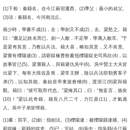
(1)下相：秦縣名。在今江蘇宿遷西。(2)季父：最小的叔父。
(3)項：秦縣名。今河南沈丘。
籍少時，學書不成(1)，去；學劍又不成(2)，去。梁怒之。籍
曰：“書足記姓名而已。劍一人敵，不足學，學萬人敵耳。”于
是梁奇其意，乃教以兵法。籍大喜，略知其意，又不肯竟。
梁嘗有櫟陽逮(3)，請蘄獄椽曹咎書抵櫟陽獄史司馬欣(4)，以
故事皆已(5)。梁嘗殺人，與籍避仇吳中(6)。吳中賢士大夫皆
出梁下。每有大徭役及喪，梁常主辦，陰以兵法部勒賓客子
弟(7)，以知其能。秦始皇帝東遊會稽(8)，渡浙江(9)梁與籍
觀。籍曰：“彼可取而代也。”梁掩其口，曰：“無妄言，族矣
(10)！”梁以此奇籍。籍長八尺二寸，力扛鼎(11)，才氣過
人。吳中子弟皆憚籍。
(1)書：寫字。(2)劍：指劍法。(3)櫟陽逮：被櫟陽縣逮捕。(4)
蘄獄椽：蘄縣的獄吏。(5)已：完結。(6)吳中：指吳縣(今江蘇