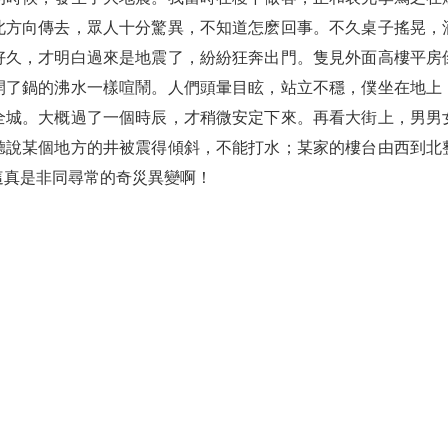
北方向傳去，眾人十分驚異，不知道怎麽回事。不久桌子搖晃，
好久，才明白過來是地震了，紛紛狂奔出門。隻見外面高樓平房
開了鍋的沸水一樣喧鬧。人們頭暈目眩，站立不穩，僕坐在地上
全城。大概過了一個時辰，才稍微安定下來。再看大街上，男男
聽說某個地方的井被震得傾斜，不能打水；某家的樓台由西到北
這真是非同尋常的奇災異變啊！