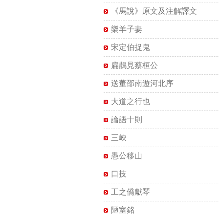
《馬說》原文及注解譯文
樂羊子妻
宋定伯捉鬼
扁鵲見蔡桓公
送董邵南遊河北序
大道之行也
論語十則
三峽
愚公移山
口技
工之僑獻琴
陋室銘