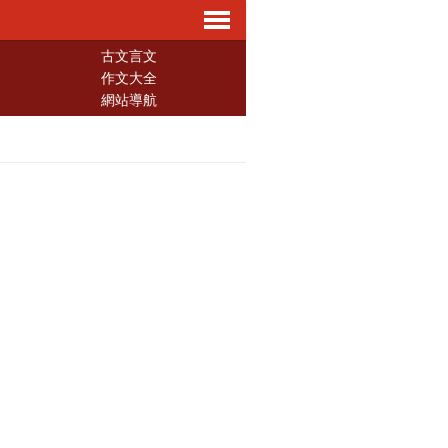
導
古文言文
作文大全
網站導航
航