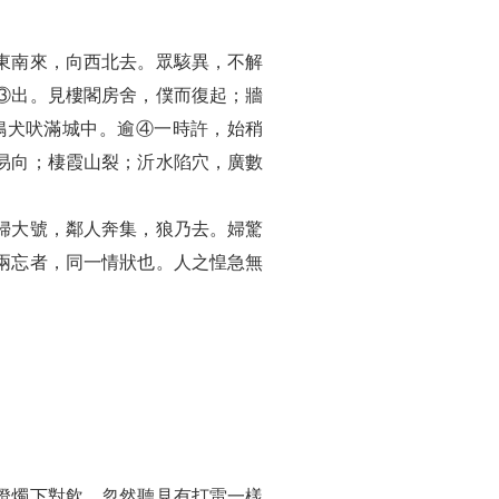
東南來，向西北去。眾駭異，不解
③出。見樓閣房舍，僕而復起；牆
鳴犬吠滿城中。逾④一時許，始稍
易向；棲霞山裂；沂水陷穴，廣數
婦大號，鄰人奔集，狼乃去。婦驚
兩忘者，同一情狀也。人之惶急無
燈燭下對飲，忽然聽見有打雷一樣