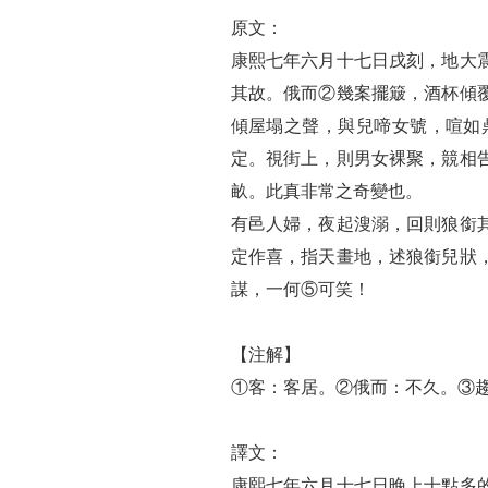
原文：
康熙七年六月十七日戌刻，地大
其故。俄而②幾案擺簸，酒杯傾
傾屋塌之聲，與兒啼女號，喧如
定。視街上，則男女裸聚，競相
畝。此真非常之奇變也。
有邑人婦，夜起溲溺，回則狼銜
定作喜，指天畫地，述狼銜兒狀
謀，一何⑤可笑！
【注解】
①客：客居。②俄而：不久。③
譯文：
康熙七年六月十七日晚上十點多