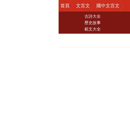
首頁
文言文
國中文言文
古詩大全
歷史故事
範文大全