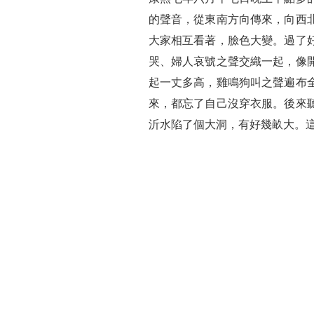
的聲音，從東南方向傳來，向西
大家相互看著，臉色大變。過了
哭、婦人哀號之聲交織一起，像
起一丈多高，雞鳴狗叫之聲遍布
來，都忘了自己沒穿衣服。後來
沂水陷了個大洞，有好幾畝大。