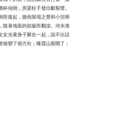
酒杯傾倒，房梁柱子發出斷裂聲。
倒而復起，牆倒屋塌之聲和小兒啼
，隨著地面的顛簸而翻滾。河水潑
女女光著身子聚在一起，說不出話
整個變了個方向；棲霞山裂開了；