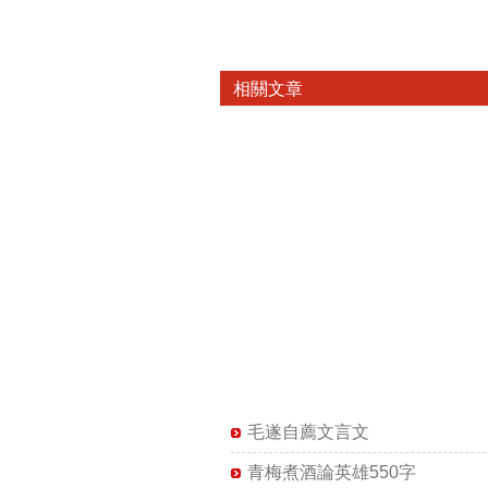
相關文章
毛遂自薦文言文
青梅煮酒論英雄550字