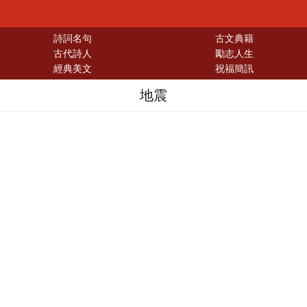
詩詞名句
古文典籍
古代詩人
勵志人生
經典美文
祝福簡訊
地震