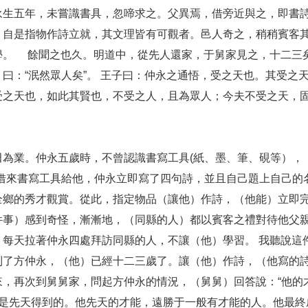
永生五年，未嘗識書具，忽啼求之。父異焉，借旁近與之，即書
。自是指物作詩立就，其文理皆有可觀者。邑人奇之，稍稍賓客
使學。
餘聞之也久。明道中，從先人還家，于舅家見之，十二三
曰：“泯然眾人矣”。 王子曰：仲永之通悟，受之天也。其受之
受之天也，如此其賢也，不受之人，且為眾人；今夫不受之天，
田為業。仲永五歲時，不曾認識書寫工具(紙、墨、筆、硯等），
家借來書寫工具給他，仲永立即寫了四句詩，並且自己題上自己的
全鄉的秀才觀賞。從此，指定物品（讓他）作詩，（他能）立即
件事）感到奇怪，漸漸地，（同縣的人）都以賓客之禮對待他父
，每天拉著仲永四處拜訪同縣的人，不讓（他）學習。 我聽說這
到了方仲永，（他）已經十二三歲了。讓（他）作詩，（他寫的
來，再次到舅舅家，問起方仲永的情況，（舅舅）回答說：“他的
是先天得到的。他先天的才能，遠勝于一般有才能的人。他最終