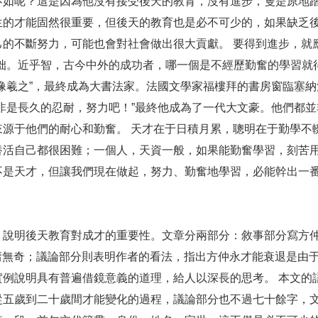
不如呢？這是因為他沒有接受後天的教育，沒有進步，隻是原地
生的才能固然很重要，但後天的教育也是必不可少的，如果缺乏
的不斷努力，可能也會對社會做出很大貢獻。 要得到進步，就
補拙。近乎智，古今中外的成功者，哪一個是不經歷勤奮的學習就
像羲之”，最終成為大書法家。法國文學家福樓拜的書房窗臨塞
非是長久的忍耐，努力吧！”最終他成為了一代大文豪。他們都
來源于他們的耐心和勤奮。 天才在于日積月累，聰明在于勤學不
養活自己都很困難；一個人，天資一般，如果能勤奮學習，刻苦
不是天才，但讓我們現在做起，努力、勤奮地學習，必能幹出一
，說明後天教育對成才的重要性。文章分兩部分：敘事部分寫方仲
平庸無奇；議論部分則表明作者的看法，指出方仲永才能衰退是由于
實例說明具有普遍借鏡意義的道理，給人以深長的思考。 本文的
從五歲到二十歲間才能變化的過程，議論部分也不過七十餘字，