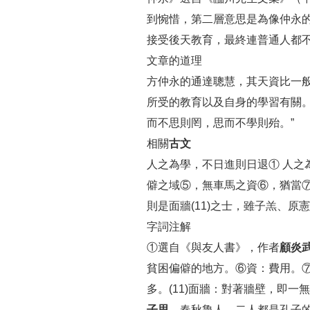
到惋惜，第二層意思是為像仲永
接受後天教育，最終連普通人都
文章的道理
方仲永的通達聰慧，其天資比一
所受的教育以及自身的學習有關
而不思則罔，思而不學則殆。”
相關
古文
人之為學，不日進則日退① 人
僻之域⑤，無車馬之資⑥，猶當
則是面牆(11)之士，雖子羔、原憲
字詞注解
①選自《與友人書》，作者
顧炎
貧困偏僻的地方。⑥資：費用。⑦
多。(11)面牆：對著牆壁，即
子思
，春秋魯人。二人都是孔子