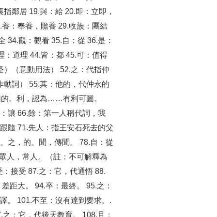
鄰居 19.與：給 20.即：立即，
 28.養：奉養，贍養 29.收族：團結
4.觀：觀看 35.自：從 36.是：
.理：道理 44.皆：都 45.可：值得
怪）（意動用法） 52.之：代指仲
動詞） 55.其：他的，代仲永的
利可圖的。利，認為……有利可圖。
.使：讓 66.餘：第一人稱代詞，我
從：跟隨 71.先人：指王安石死去的父
時候。之，的。聞，傳聞。 78.自：從
了。眾人，常人。（註：不可解釋為
：接受 87.之：它，代通悟 88.
：差距大。 94.卒：最終。 95.之：
不譯。 101.不至：沒有達到要求。.
07.之：它，代後天教育。 108.且：