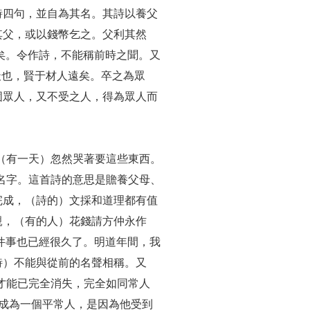
詩四句，並自為其名。其詩以養父
其父，或以錢幣乞之。父利其然
矣。令作詩，不能稱前時之聞。又
天也，賢于材人遠矣。卒之為眾
固眾人，又不受之人，得為眾人而
（有一天）忽然哭著要這些東西。
名字。這首詩的意思是贍養父母、
完成，（詩的）文採和道理都有值
親，（有的人）花錢請方仲永作
件事也已經很久了。明道年間，我
詩）不能與從前的名聲相稱。又
才能已完全消失，完全如同常人
成為一個平常人，是因為他受到