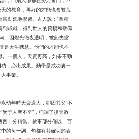
踏步，而別人卻都在努力奮鬥，不
後天的教育，再好的才能也會被荒
應當勤奮地學習。古人說：“業精
得到成就，得到世人的贊揚和敬佩
納河，因燈光徹夜透明，被船夫當
並非是天生聰慧。他們的才能也不
輟。一個人，天資再高，如果不勤
用功，必出成果。勤學是成功裏一
番大事業。
永幼年時天資過人，卻因其父“不
“受于人者不至”，強調了後天教
語言十分精當。敘事部分僅以二百
文中的每一詞、句都有其確切的表