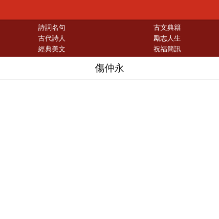
詩詞名句
古文典籍
古代詩人
勵志人生
經典美文
祝福簡訊
傷仲永