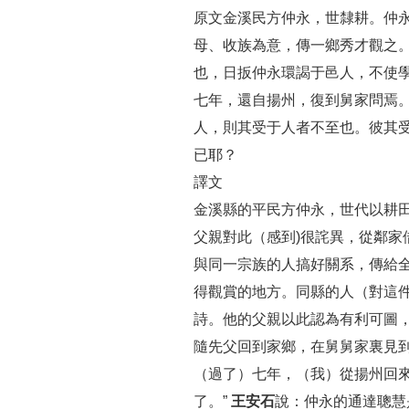
原文
金溪民方仲永，世隸耕。仲
母、收族為意，傳一鄉秀才觀之
也，日扳仲永環謁于邑人，不
七年，還自揚州，復到舅家問焉。
人，則其受于人者不至也。彼其
已耶？
譯文
金溪縣的平民方仲永，世代以耕
父親對此（感到)很詫異，從鄰
與同一宗族的人搞好關系，傳給
得觀賞的地方。同縣的人（對這
詩。他的父親以此認為有利可圖
隨先父回到家鄉，在舅舅家裏見
（過了）七年，（我）從揚州回
了。”
王安石
說：仲永的通達聰慧