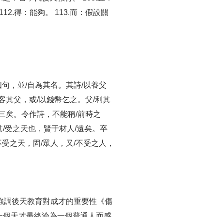
12.得：能夠。 113.而：假設關
四句，並/自為其名。其詩/以養父
賓客其父，或/以錢幣乞之。父/利其
二三矣。令作詩，不能稱/前時之
其/受之天也，賢于材人/遠矣。卒
不受之天，固/眾人，又/不受之人，
情，強調後天教育對成才的重要性《傷
樣一個天才最終淪為一個普通人而感