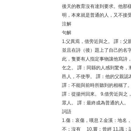
後天的教育沒有達到要求。他那
明，本來就是普通的人，又不接
注解
句解
1.父異焉，借旁近與之。 譯：
並且在詩（後）題上了自己的名字
此，隻要有人指定事物讓他寫詩，
乞之。 譯：同縣的人感到驚奇，
邑人，不使學。 譯：他的父親認
譯：不能與前時所聽到的相稱了。 
譯：從揚州回來。 9.借旁近與
眾人。 譯：最終成為普通的人。
詞語
1.傷：哀傷，嘆息 2.金溪：地名，現
不；沒有 10.嘗：曾經 11.識：