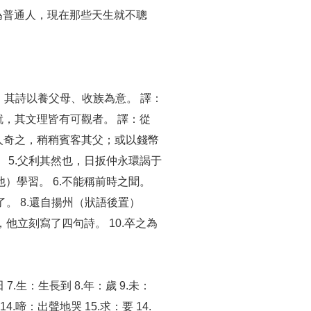
為普通人，現在那些天生就不聰
，其詩以養父母、收族為意。 譯：
就，其文理皆有可觀者。 譯：從
人奇之，稍稍賓客其父；或以錢幣
 5.父利其然也，日扳仲永環謁于
）學習。 6.不能稱前時之聞。
。 8.還自揚州（狀語後置）
他立刻寫了四句詩。 10.卒之為
7.生：生長到 8.年：歲 9.未：
.啼：出聲地哭 15.求：要 14.