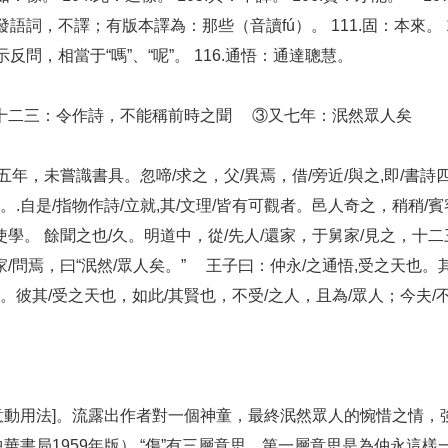
夫：發語詞，不譯；有版本譯為：那些（音讀fú）。 111.固：本來。 1
表示反問，相當于“嗎”、“呢”。 116.通悟：通達聰慧。
②十二三：令作詩，不能稱前時之聞 ③又七年：泯然眾人矣
五年，未嘗識書具。忽啼/求之，父/異焉，借/旁近/與之,即/書詩
。.自是/指物作詩/立就,其/文理/皆有可觀者。邑人奇之，稍稍/
學。 餘聞之也/久。明道中，從/先人/還家，于舅家/見之，十
/問焉，曰“泯然/眾人矣。” 王子曰：仲永/之通悟,受之天也。
也。彼其/受之天也，如此/其賢也，不受/之人，且為/眾人；今夫/
”的意思[意動用法]。流露出作者對一個神童，最終泯然眾人的惋惜之
華書局1959年版） “傷”有三層意思，第一層意思是為仲永這