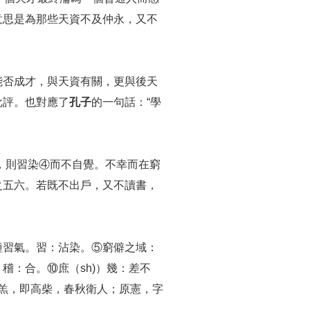
意思是為那些天資不及仲永，又不
能否成才，與天資有關，更與後天
批評。也對應了
孔子
的一句話：“學
，則習染④而不自覺。不幸而在窮
之五六。若既不出戶，又不讀書，
種習氣。習：沾染。⑤窮僻之域：
：合。⑩庶（sh)）幾：差不
子羔，即高柴，春秋衛人；原憲，字