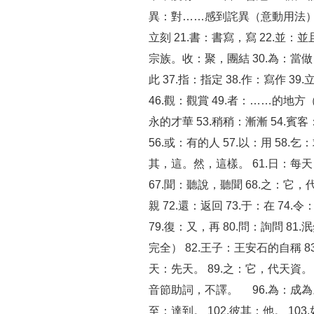
異：對……感到詫異（意動用法） 1
立刻 21.書：書寫，寫 22.並：並且
宗族。收：聚，團結 30.為：當做，作
此 37.指：指定 38.作：寫作 39
46.觀：觀賞 49.者：……的地
永的才華 53.稍稍：漸漸 54
56.或：有的人 57.以：用 5
其，這。然，這樣。 61.日：每天 
67.聞：聽說，聽聞 68.之：它，
親 72.還：返回 73.于：在 74
79.復：又，再 80.問：詢問
完全） 82.王子：王安石的自稱 83
天：先天。 89.之：它，代天資。 9
音節助詞，不譯。 96.為：成為。 
至：達到。 102.彼其：他。 103