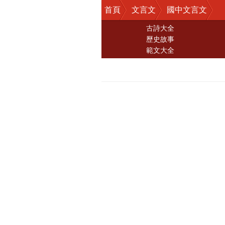
首頁
文言文
國中文言文
古詩大全
歷史故事
範文大全