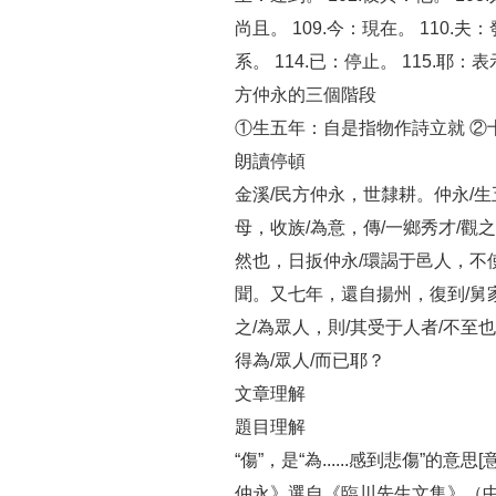
尚且。 109.今：現在。 110.
系。 114.已：停止。 115.耶：
方仲永的三個階段
①生五年：自是指物作詩立就 
朗讀停頓
金溪/民方仲永，世隸耕。仲永/生
母，收族/為意，傳/一鄉秀才/觀之
然也，日扳仲永/環謁于邑人，不使
聞。又七年，還自揚州，復到/舅家
之/為眾人，則/其受于人者/不至
得為/眾人/而已耶？
文章理解
題目理解
“傷”，是“為......感到悲傷
仲永》選自《臨川先生文集》（中