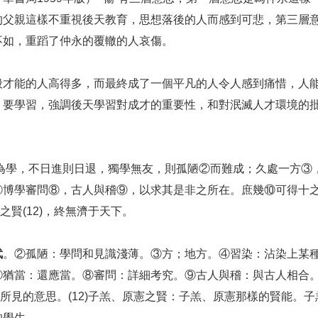
的父親這樣不重視後天教育，思想落後的人而感到可悲，第三層
不如，重蹈了仲永的覆轍的人哀傷。
般才能的人高得多，而最終成了一個平凡的人令人感到痛惜，人
。要學習，強調後天學習對成才的重要性，和對泯滅人才環境的
之為學，不日進則日退，獨學無友，則孤陋②而難成；久處一方③
⑦博學審問⑧，古人與稽⑨，以求其是非之所在。庶幾⑩可得十
之賢(12)，終無濟于天下。
武
。②孤陋：學問和見識淺薄。③方；地方。④習染：沾染上某
猶當：還應當。⑧審問：詳細考究。⑨古人與稽：與古人相合。稽
一無所見的意思。(12)子羔、原憲之賢：子羔、原憲那樣的賢能。
的學生。