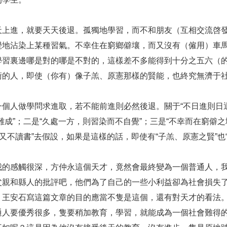
天上進，就要天天後退。孤獨地學習，而不和朋友（互相交流啓
覺地沾染上某種習氣。不幸住在窮鄉僻壤，而又沒有（僱用）車
學習裏邊哪是對的哪是不對的，這樣差不多能得到十分之五六（
術的人，即使（你有）像子羔、原憲那樣的賢能，也終究無濟于
個人做學問求進取，若不能前進則必然後退。關于“不日進則日
難成”；二是“久處一方，則習染而不自覺”；三是“不幸而在窮僻
又不讀書”去假設，如果是這樣的話，即使有“子羔、原憲之賢”也
我的感觸很深，方仲永這個天才，竟然會最終變為一個普通人，
父親和縣人的批評吧，他們為了自己的一些小利益卻為社會損失
？王安石寫這篇文章的目的應當不隻是這個，還有對天才的看法。
通人要優秀很多，隻要稍加教育，學習，就能成為一個社會難得