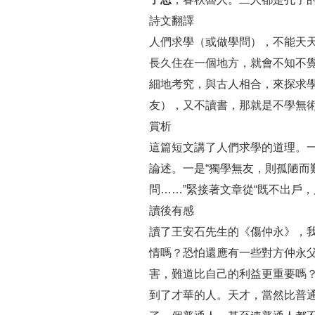
詩文翻譯
人們求學（或做學問），不能天
長久住在一個地方，就會不知不
細地考究，與古人相合，來探求
友），又不讀書，那就是不學無
賞析
這篇短文講了人們求學的道理。一
論述。一是“獨學無友，則孤陋而
問……”緊接著文章從“既不出戶，
讀後有感
讀了王安石先生的《傷仲永》，
情嗎？恐怕還應有一些對方仲永
害，難道比自己的利益更重要嗎
到了才華的人。天才，當然比普