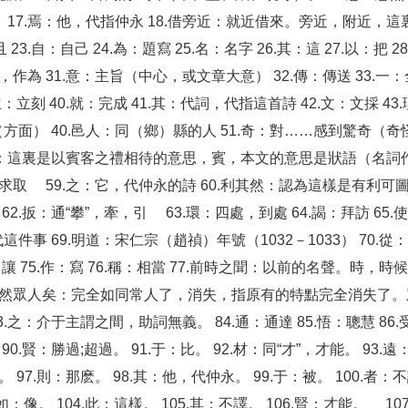
7.焉：他，代指仲永 18.借旁近：就近借來。旁近，附近，這裏指
 23.自：自己 24.為：題寫 25.名：名字 26.其：這 27.以：把
為 31.意：主旨（中心，或文章大意） 32.傳：傳送 33.一：全 3
.立：立刻 40.就：完成 41.其：代詞，代指這首詩 42.文：文採 43
方（方面） 40.邑人：同（鄉）縣的人 51.奇：對……感到驚奇（奇
.賓客：這裏是以賓客之禮相待的意思，賓，本文的意思是狀語（名詞作
8.乞：求取 59.之：它，代仲永的詩 60.利其然：認為這樣是有
62.扳：通“攀”，牽，引 63.環：四處，到處 64.謁：拜訪 65
代這件事 69.明道：宋仁宗（趙禎）年號（1032－1033） 70.
.令：讓 75.作：寫 76.稱：相當 77.前時之聞：以前的名聲。時，
 81.泯然眾人矣：完全如同常人了，消失，指原有的特點完全消失
.之：介于主謂之間，助詞無義。 84.通：通達 85.悟：聰慧 86.受
0.賢：勝過;超過。 91.于：比。 92.材：同“才”，才能。 93.遠
97.則：那麽。 98.其：他，代仲永。 99.于：被。 100.者：
.如：像。 104.此：這樣。 105.其：不譯。 106.賢：才能。 1