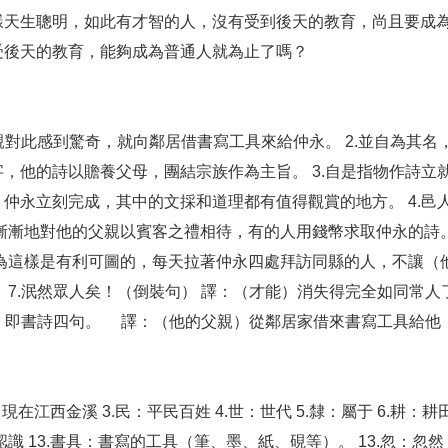
樣天生聰明，如此有才智的人，沒有受到後天的教育，尚且要成
受後天的教育，能夠成為普通人就為止了嗎？
父親對此感到驚奇，就向鄰居借書寫工具來給仲永。 2.並自為其名
，他的詩以贍養父母，團結宗族作為主旨。 3.自是指物作詩立
仲永立刻完成，其中的文採和道理都有值得觀賞的地方。 4.邑
漸漸地對他的父親以賓客之禮相待，有的人用錢幣求取仲永的詩。
為這樣是有利可圖的，每天拉著仲永四處拜訪同縣的人，不讓（他
7.泯然眾人矣！（倒裝句） 譯：（才能）消失得完全如同常人了
之，即書詩四句。 譯：（他的父親）從鄰居家借來書寫工具給他，
在江西金溪 3.民：平民百姓 4.世：世代 5.隸：屬于 6.耕：耕田 
認識 13.書具：書寫的工具（筆、墨、紙、硯等）。 13.忽：忽然 14