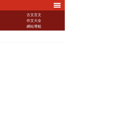
導
古文言文
作文大全
網站導航
航