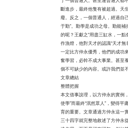
了一個普通人。甚至連普通人都
斷進步，最終他隻有被超過。天
廢。反之，一個普通人，經過自己
于勤”。勤學是成功之母。勤能
的呢？王獻之“用盡三缸水，一點
作漁燈，他對天才的認識“天才無
一定比方仲永優秀，他們的成功
奮學習，必幹不成大事業。甚至
個不可缺少的內容。或許我們並
文章總結
整體把握
本文借事說理，以方仲永的實例
使學”而最終“泯然眾人”，變得
育的重要。文章通過方仲永這一
三十四字就完整地敘述了方仲永