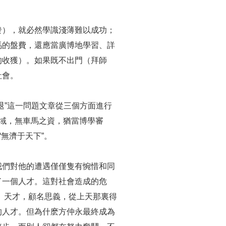
發），就必然學識淺薄難以成功；
馬的盤費，還應當廣博地學習、詳
的收獲）。如果既不出門（拜師
社會。
退”這一問題文章從三個方面進行
之域，無車馬之資，猶當博學審
“無濟于天下”。
我們對他的遭遇僅僅隻有惋惜和同
了一個人才。這對社會造成的危
 天才，顧名思義，從上天那裏得
的人才。但為什麽方仲永最終成為