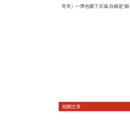
哥哥）一齊包圍了京城,自稱是“娘
相關文章