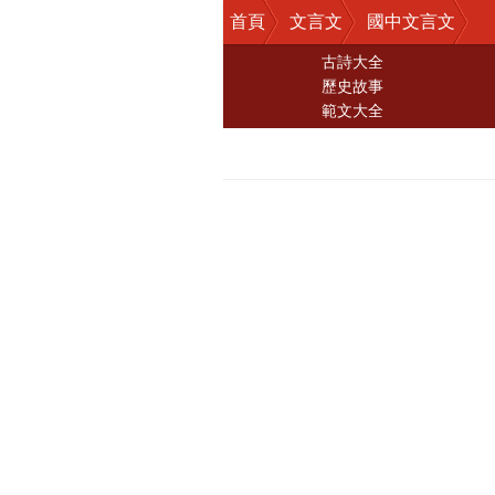
首頁
文言文
國中文言文
古詩大全
歷史故事
範文大全