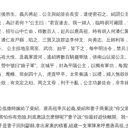
皇後所生。義兵將起，公主與紹並在長安，遣使密召之。紹謂公主
，為計若何？”公主曰：“君宜速去。我一婦人，臨時易可藏隱，
資，招引山中亡命，得數百人，起兵以應高祖。時有胡人何潘仁
，潘仁攻戶縣，陷之。三寶又說群盜李仲文、向善志、丘師利等
鋒。
公主掠地至周至、武功、始平，皆下之，每申明法令，禁兵
高祖大悅。及義軍渡河，遣紹將數百騎趨華陰，傍南山以迎公主
營中號曰“娘子軍”。京城平，封為平陽公主，以獨有軍功，每賞
輅、麾幢、班劍四十人、虎賁甲卒。太常奏議：以禮，婦人無鼓吹
金鼓，有克定之勛。周之文母，列于十亂，公主功參佐命，非常婦
位低微時嫁給了柴紹。唐高祖率兵起義,柴紹和妻子商量說:“你父
害怕你有危險,到底應該怎麽辦呢?”妻子說:“你最好趕快離開。我
于是妻子回到酃縣,拿出家裏的積蓄,組建一支軍隊來呼應唐高祖,