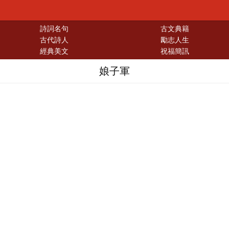
詩詞名句
古文典籍
古代詩人
勵志人生
經典美文
祝福簡訊
娘子軍