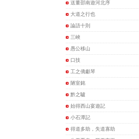
送董邵南遊河北序
大道之行也
論語十則
三峽
愚公移山
口技
工之僑獻琴
陋室銘
黔之驢
始得西山宴遊記
小石潭記
得道多助，失道寡助