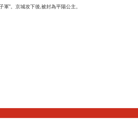
子軍”。京城攻下後,被封為平陽公主。