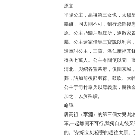
原文
平陽公主，高祖第三女也，太穆
義旗，同去則不可，獨行恐罹後患
原。公主乃歸戶縣庄所，遂散家
屬。公主遣家僮馬三寶說以利害
遣軍討公主，三寶、潘仁屢挫其
得兵七萬人。公主令間使以聞，
渭北，與紹各置幕府，俱圍京城，
葬，詔加前後部羽葆、鼓吹、大
公主于司竹舉兵以應義旗，親執
加之，以旌殊績。
略譯
唐高祖（
李淵
）的第三個女兒,地
軍,一起離開不可行,我獨自走後又
的。”柴紹立刻秘密的趕往太原。