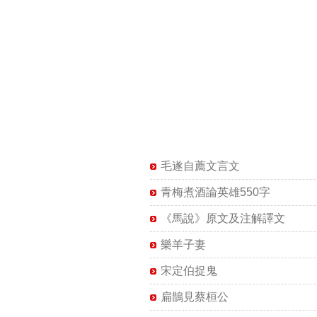
毛遂自薦文言文
青梅煮酒論英雄550字
《馬說》原文及注解譯文
樂羊子妻
宋定伯捉鬼
扁鵲見蔡桓公