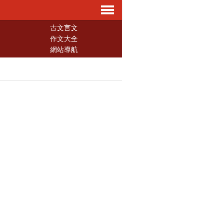
導
古文言文
作文大全
網站導航
航