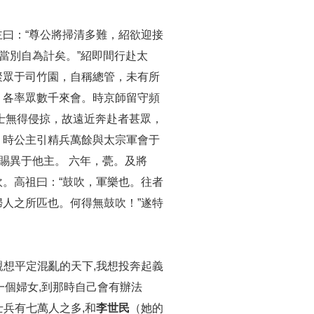
曰：“尊公將掃清多難，紹欲迎接
當別自為計矣。”紹即間行赴太
聚眾于司竹園，自稱總管，未有所
，各率眾數千來會。時京師留守頻
士無得侵掠，故遠近奔赴者甚眾，
。時公主引精兵萬餘與太宗軍會于
賜異于他主。 六年，甍。及將
。高祖曰：“鼓吹，軍樂也。往者
人之所匹也。何得無鼓吹！”遂特
親想平定混亂的天下,我想投奔起義
一個婦女,到那時自己會有辦法
士兵有七萬人之多,和
李世民
（她的