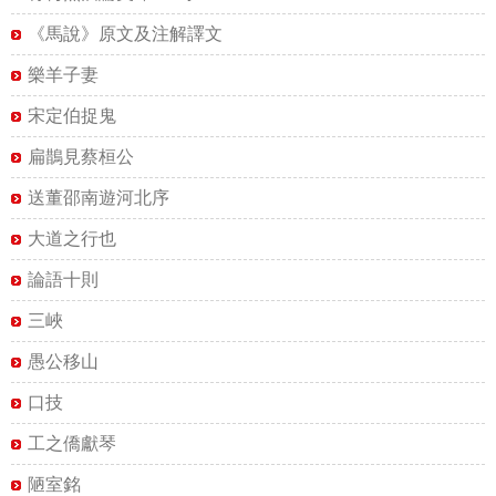
《馬說》原文及注解譯文
樂羊子妻
宋定伯捉鬼
扁鵲見蔡桓公
送董邵南遊河北序
大道之行也
論語十則
三峽
愚公移山
口技
工之僑獻琴
陋室銘