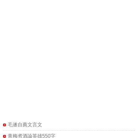
毛遂自薦文言文
青梅煮酒論英雄550字