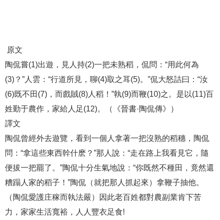
原文
陶侃嘗(1)出遊，見人持(2)一把未熟稻，侃問：“用此何為
(3)？”人雲：“行道所見，聊(4)取之耳(5)。”侃大怒詰曰：“汝
(6)既不田(7)，而戲賊(8)人稻！”執(9)而鞭(10)之。是以(11)百
姓勤于農作，家給人足(12)。（《晉書·陶侃傳》）
譯文
陶侃曾經外去遊覽，看到一個人拿著一把沒熟的稻穗，陶侃
問：“拿這些東西幹什麽？”那人說：“走在路上我看見它，隨
便拔一把罷了。”陶侃十分生氣地說：“你既然不種田，竟然還
糟蹋人家的稻子！”陶侃（就把那人抓起來）拿鞭子抽他。
（陶侃愛護庄稼而執法嚴）因此老百姓都對農副業肯下苦
力，家家生活寬裕，人人豐衣足食!