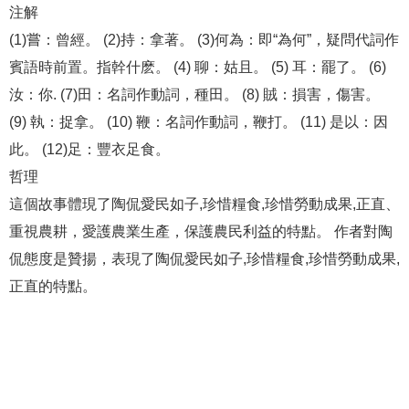
注解
(1)嘗：曾經。 (2)持：拿著。 (3)何為：即“為何”，疑問代詞作
賓語時前置。指幹什麽。 (4) 聊：姑且。 (5) 耳：罷了。 (6)
汝：你. (7)田：名詞作動詞，種田。 (8) 賊：損害，傷害。
(9) 執：捉拿。 (10) 鞭：名詞作動詞，鞭打。 (11) 是以：因
此。 (12)足：豐衣足食。
哲理
這個故事體現了陶侃愛民如子,珍惜糧食,珍惜勞動成果,正直、
重視農耕，愛護農業生產，保護農民利益的特點。 作者對陶
侃態度是贊揚，表現了陶侃愛民如子,珍惜糧食,珍惜勞動成果,
正直的特點。