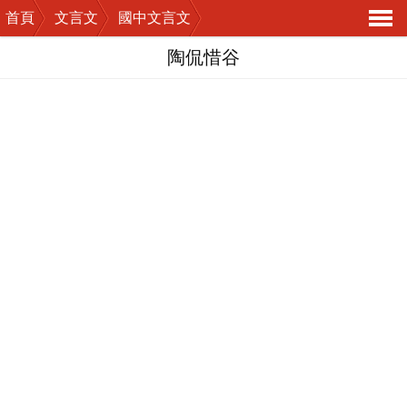
首頁
文言文
國中文言文
導
陶侃惜谷
航