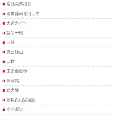
扁鵲見蔡桓公
送董邵南遊河北序
大道之行也
論語十則
三峽
愚公移山
口技
工之僑獻琴
陋室銘
黔之驢
始得西山宴遊記
小石潭記