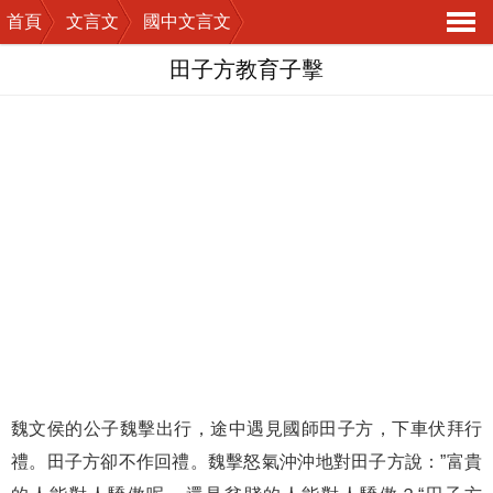
首頁
文言文
國中文言文
導
田子方教育子擊
航
魏文侯的公子魏擊出行，途中遇見國師田子方，下車伏拜行
禮。田子方卻不作回禮。魏擊怒氣沖沖地對田子方說：”富貴