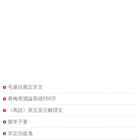
毛遂自薦文言文
青梅煮酒論英雄550字
《馬說》原文及注解譯文
樂羊子妻
宋定伯捉鬼