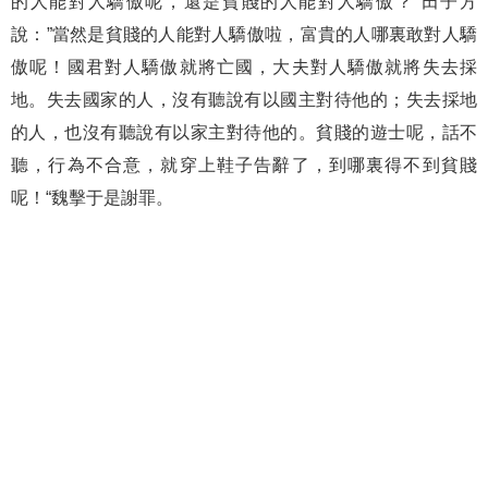
的人能對人驕傲呢，還是貧賤的人能對人驕傲？“田子方
說：”當然是貧賤的人能對人驕傲啦，富貴的人哪裏敢對人驕
傲呢！國君對人驕傲就將亡國，大夫對人驕傲就將失去採
地。失去國家的人，沒有聽說有以國主對待他的；失去採地
的人，也沒有聽說有以家主對待他的。貧賤的遊士呢，話不
聽，行為不合意，就穿上鞋子告辭了，到哪裏得不到貧賤
呢！“魏擊于是謝罪。