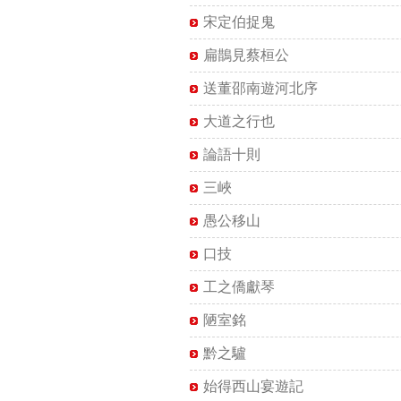
宋定伯捉鬼
扁鵲見蔡桓公
送董邵南遊河北序
大道之行也
論語十則
三峽
愚公移山
口技
工之僑獻琴
陋室銘
黔之驢
始得西山宴遊記