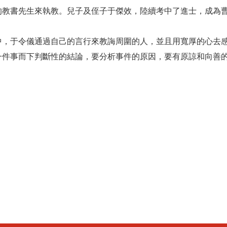
的教書先生來執教。兒子及侄子于傑效，陸續考中了進士，成為
中，于令儀通過自己的言行來教誨周圍的人，並且用寬厚的心去
一件事而下判斷性的結論，要分析事件的原因，要有原諒和向善