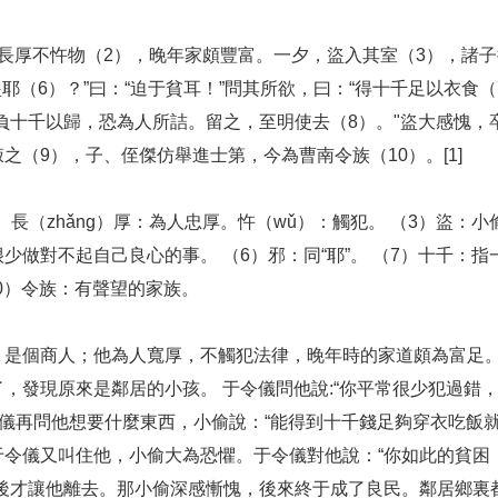
長厚不忤物（2），晚年家頗豐富。一夕，盜入其室（3），諸子
耶（6）？”曰：“迫于貧耳！”問其所欲，曰：“得十千足以衣食
負十千以歸，恐為人所詰。留之，至明使去（8）。"盜大感愧，
之（9），子、侄傑仿舉進士第，今為曹南令族（10）。[1]
）長（zhǎng）厚：為人忠厚。忤（wǔ）：觸犯。 （3）盜：小
做對不起自己良心的事。 （6）邪：同“耶”。 （7）十千：指
10）令族：有聲望的家族。
，是個商人；他為人寬厚，不觸犯法律，晚年時的家道頗為富足
，發現原來是鄰居的小孩。 于令儀問他說:“你平常很少犯過錯，
令儀再問他想要什麼東西，小偷說：“能得到十千錢足夠穿衣吃飯
于令儀又叫住他，小偷大為恐懼。于令儀對他說：“你如此的貧困
亮後才讓他離去。那小偷深感慚愧，後來終于成了良民。鄰居鄉裏