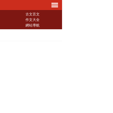
導
古文言文
作文大全
網站導航
航