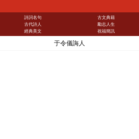
詩詞名句
古文典籍
古代詩人
勵志人生
經典美文
祝福簡訊
于令儀誨人