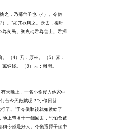
擒之，乃鄰舍子也（4）。令儀
（7）。”如其欲與之。既去，復呼
卒為良民。鄉裏稱君為善士。君擇
偷。 （4）乃：原來。 （5）素：
一萬銅錢。 （8）去：離開。
。有天晚上，一名小偷侵入他家中
何苦今天做賊呢？”小偷回答
就行了。”于令儀聽後就如數給了
，晚上帶著十千錢回去，恐怕會被
都稱令儀是好人。令儀選擇子侄中