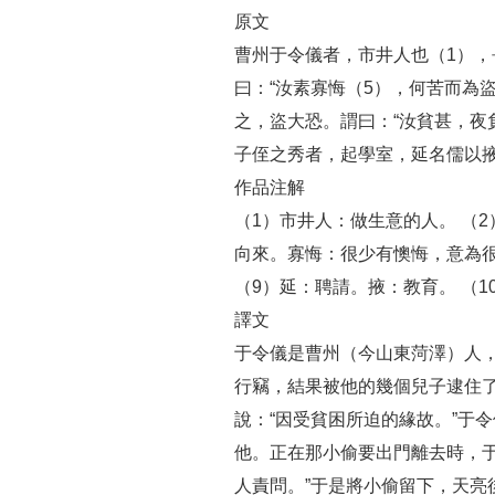
原文
曹州于令儀者，市井人也（1），
曰：“汝素寡悔（5），何苦而為盜
之，盜大恐。謂曰：“汝貧甚，夜
子侄之秀者，起學室，延名儒以掖
作品注解
（1）市井人：做生意的人。 （2
向來。寡悔：很少有懊悔，意為很少
（9）延：聘請。掖：教育。 （
譯文
于令儀是曹州（今山東菏澤）人
行竊，結果被他的幾個兒子逮住了
說：“因受貧困所迫的緣故。”于
他。正在那小偷要出門離去時，
人責問。”于是將小偷留下，天