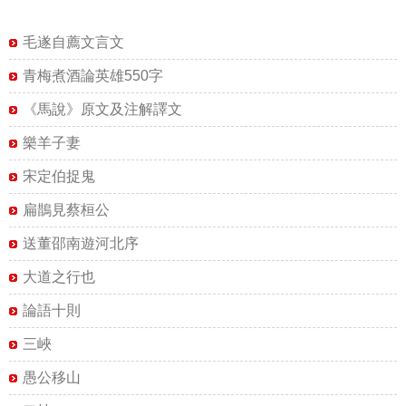
毛遂自薦文言文
青梅煮酒論英雄550字
《馬說》原文及注解譯文
樂羊子妻
宋定伯捉鬼
扁鵲見蔡桓公
送董邵南遊河北序
大道之行也
論語十則
三峽
愚公移山