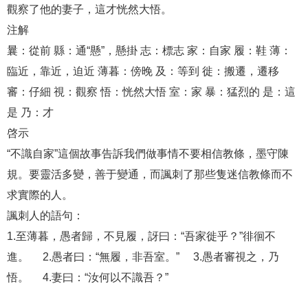
觀察了他的妻子，這才恍然大悟。
注解
曩：從前 縣：通“懸”，懸掛 志：標志 家：自家 履：鞋 薄：
臨近，靠近，迫近 薄暮：傍晚 及：等到 徙：搬遷，遷移
審：仔細 視：觀察 悟：恍然大悟 室：家 暴：猛烈的 是：這
是 乃：才
啓示
“不識自家”這個故事告訴我們做事情不要相信教條，墨守陳
規。要靈活多變，善于變通，而諷刺了那些隻迷信教條而不
求實際的人。
諷刺人的語句：
1.至薄暮，愚者歸，不見履，訝曰：“吾家徙乎？”徘徊不
進。 2.愚者曰：“無履，非吾室。” 3.愚者審視之，乃
悟。 4.妻曰：“汝何以不識吾？”