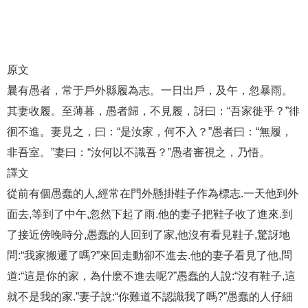
原文
曩有愚者，常于戶外縣履為志。一日出戶，及午，忽暴雨。
其妻收履。至薄暮，愚者歸，不見履，訝曰：“吾家徙乎？”徘
徊不進。妻見之，曰：“是汝家，何不入？”愚者曰：“無履，
非吾室。”妻曰：“汝何以不識吾？”愚者審視之，乃悟。
譯文
從前有個愚蠢的人,經常在門外懸掛鞋子作為標志.一天他到外
面去,等到了中午,忽然下起了雨.他的妻子把鞋子收了進來.到
了接近傍晚時分,愚蠢的人回到了家,他沒有看見鞋子,驚訝地
問:“我家搬遷了嗎?”來回走動卻不進去.他的妻子看見了他,問
道:“這是你的家，為什麽不進去呢?”愚蠢的人說:“沒有鞋子,這
就不是我的家.”妻子說:“你難道不認識我了嗎?”愚蠢的人仔細