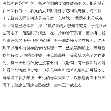
丐曾經在吳地行乞。每次乞到的食物多數都不吃，把它儲存
在一個竹筒中。看見的人都對這件事感到很奇怪，時間長
了，就有人問乞丐這是為什麽，乞丐說：“我還有老母親在
世，但是已經命在旦夕。”有好事的人想知道究竟，于是跟著
乞丐走了一段路到了河邊，在一片柳陰下系著一葉小舟，雖
然很破落的小舟但是很幹凈。有一個老婦人坐在裏面。乞丐
到了以後拿出儲存的食物整理一下，然後端到船上，等母親
吃的時候，他唱歌作樂，使母親高興，等母親吃完了才作別
的。有一天乞丐什麽也沒有乞到，很鬱悶，有一個叫沈孟淵
的看他可憐給他食物，但是乞丐寧可餓著也要先給母親吃，
這樣過了多少年後，乞丐的母親去世了，以後也再看不到乞
丐了，聽說乞丐說自己姓沈，當年三十歲左右。