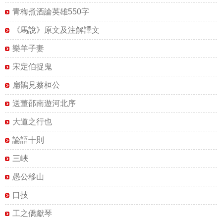
青梅煮酒論英雄550字
《馬說》原文及注解譯文
樂羊子妻
宋定伯捉鬼
扁鵲見蔡桓公
送董邵南遊河北序
大道之行也
論語十則
三峽
愚公移山
口技
工之僑獻琴