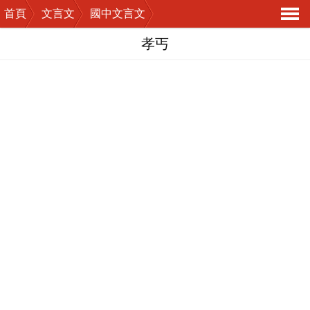
首頁
文言文
國中文言文
導
孝丐
航