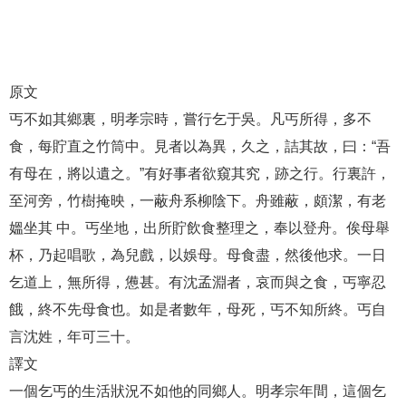
原文
丐不如其鄉裏，明孝宗時，嘗行乞于吳。凡丐所得，多不
食，每貯直之竹筒中。見者以為異，久之，詰其故，曰：“吾
有母在，將以遺之。”有好事者欲窺其究，跡之行。行裏許，
至河旁，竹樹掩映，一蔽舟系柳陰下。舟雖蔽，頗潔，有老
媼坐其 中。丐坐地，出所貯飲食整理之，奉以登舟。俟母舉
杯，乃起唱歌，為兒戲，以娛母。母食盡，然後他求。一日
乞道上，無所得，憊甚。有沈孟淵者，哀而與之食，丐寧忍
餓，終不先母食也。如是者數年，母死，丐不知所終。丐自
言沈姓，年可三十。
譯文
一個乞丐的生活狀況不如他的同鄉人。明孝宗年間，這個乞