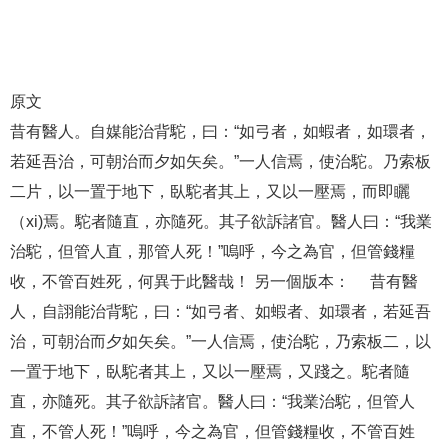
原文
昔有醫人。自媒能治背駝，曰：“如弓者，如蝦者，如環者，
若延吾治，可朝治而夕如矢矣。”一人信焉，使治駝。乃索板
二片，以一置于地下，臥駝者其上，又以一壓焉，而即矖
（xi)焉。駝者隨直，亦隨死。其子欲訴諸官。醫人曰：“我業
治駝，但管人直，那管人死！”嗚呼，今之為官，但管錢糧
收，不管百姓死，何異于此醫哉！
另一個版本： 昔有醫
人，自詡能治背駝，曰：“如弓者、如蝦者、如環者，若延吾
治，可朝治而夕如矢矣。”一人信焉，使治駝，乃索板二，以
一置于地下，臥駝者其上，又以一壓焉，又踐之。駝者隨
直，亦隨死。其子欲訴諸官。醫人曰：“我業治駝，但管人
直，不管人死！”嗚呼，今之為官，但管錢糧收，不管百姓