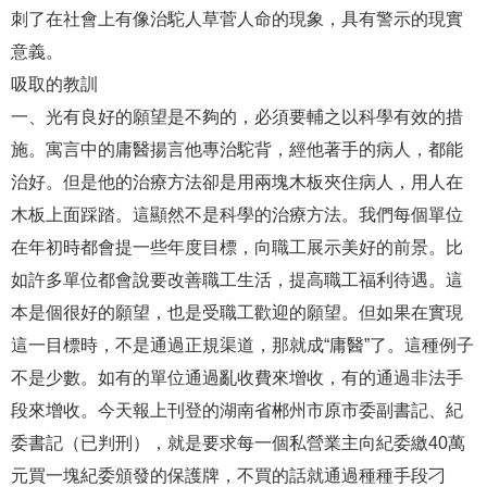
刺了在社會上有像治駝人草菅人命的現象，具有警示的現實
意義。
吸取的教訓
一、光有良好的願望是不夠的，必須要輔之以科學有效的措
施。寓言中的庸醫揚言他專治駝背，經他著手的病人，都能
治好。但是他的治療方法卻是用兩塊木板夾住病人，用人在
木板上面踩踏。這顯然不是科學的治療方法。我們每個單位
在年初時都會提一些年度目標，向職工展示美好的前景。比
如許多單位都會說要改善職工生活，提高職工福利待遇。這
本是個很好的願望，也是受職工歡迎的願望。但如果在實現
這一目標時，不是通過正規渠道，那就成“庸醫”了。這種例子
不是少數。如有的單位通過亂收費來增收，有的通過非法手
段來增收。今天報上刊登的湖南省郴州市原市委副書記、紀
委書記（已判刑），就是要求每一個私營業主向紀委繳40萬
元買一塊紀委頒發的保護牌，不買的話就通過種種手段刁