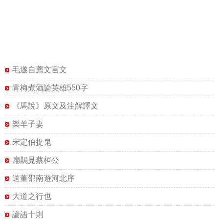
毛遂自薦文言文
青梅煮酒論英雄550字
《馬說》原文及注解譯文
樂羊子妻
宋定伯捉鬼
扁鵲見蔡桓公
送董邵南遊河北序
大道之行也
論語十則