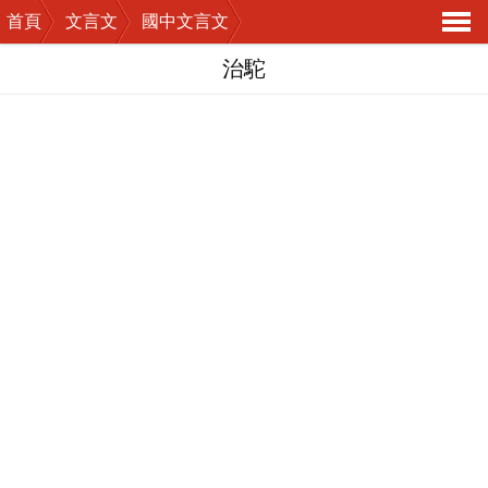
首頁
文言文
國中文言文
導
治駝
航