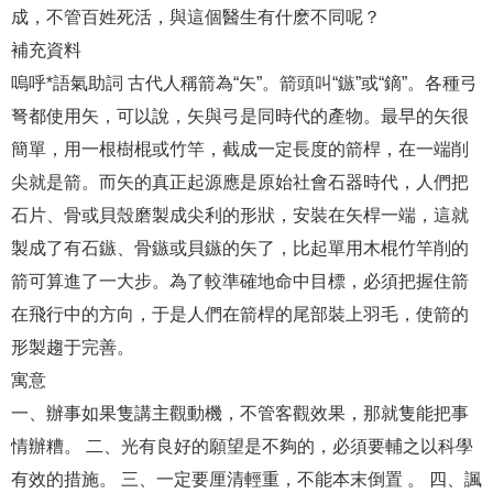
成，不管百姓死活，與這個醫生有什麽不同呢？
補充資料
嗚呼*語氣助詞 古代人稱箭為“矢”。箭頭叫“鏃”或“鏑”。各種弓
弩都使用矢，可以說，矢與弓是同時代的產物。最早的矢很
簡單，用一根樹棍或竹竿，截成一定長度的箭桿，在一端削
尖就是箭。而矢的真正起源應是原始社會石器時代，人們把
石片、骨或貝殼磨製成尖利的形狀，安裝在矢桿一端，這就
製成了有石鏃、骨鏃或貝鏃的矢了，比起單用木棍竹竿削的
箭可算進了一大步。為了較準確地命中目標，必須把握住箭
在飛行中的方向，于是人們在箭桿的尾部裝上羽毛，使箭的
形製趨于完善。
寓意
一、辦事如果隻講主觀動機，不管客觀效果，那就隻能把事
情辦糟。 二、光有良好的願望是不夠的，必須要輔之以科學
有效的措施。 三、一定要厘清輕重，不能本末倒置 。 四、諷