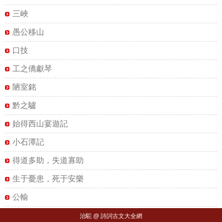
三峽
愚公移山
口技
工之僑獻琴
陋室銘
黔之驢
始得西山宴遊記
小石潭記
得道多助，失道寡助
生于憂患，死于安樂
公輸
治駝 @ 詩詞古文大全網