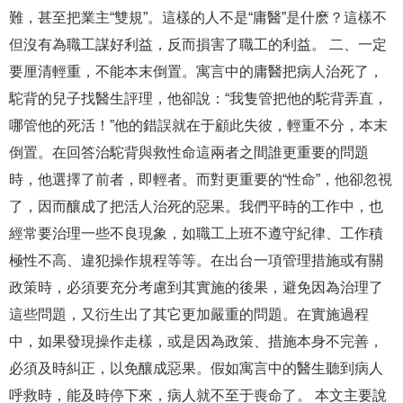
難，甚至把業主“雙規”。這樣的人不是“庸醫”是什麽？這樣不
但沒有為職工謀好利益，反而損害了職工的利益。 二、一定
要厘清輕重，不能本末倒置。寓言中的庸醫把病人治死了，
駝背的兒子找醫生評理，他卻說：“我隻管把他的駝背弄直，
哪管他的死活！”他的錯誤就在于顧此失彼，輕重不分，本末
倒置。在回答治駝背與救性命這兩者之間誰更重要的問題
時，他選擇了前者，即輕者。而對更重要的“性命”，他卻忽視
了，因而釀成了把活人治死的惡果。我們平時的工作中，也
經常要治理一些不良現象，如職工上班不遵守紀律、工作積
極性不高、違犯操作規程等等。在出台一項管理措施或有關
政策時，必須要充分考慮到其實施的後果，避免因為治理了
這些問題，又衍生出了其它更加嚴重的問題。在實施過程
中，如果發現操作走樣，或是因為政策、措施本身不完善，
必須及時糾正，以免釀成惡果。假如寓言中的醫生聽到病人
呼救時，能及時停下來，病人就不至于喪命了。 本文主要說