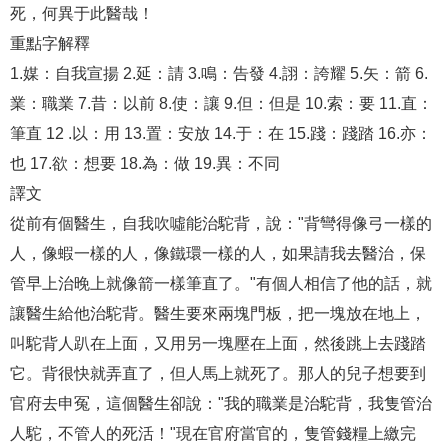
死，何異于此醫哉！
重點字解釋
1.媒：自我宣揚 2.延：請 3.鳴：告發 4.詡：誇耀 5.矢：箭 6.
業：職業 7.昔：以前 8.使：讓 9.但：但是 10.索：要 11.直：
筆直 12 .以：用 13.置：安放 14.于：在 15.踐：踐踏 16.亦：
也 17.欲：想要 18.為：做 19.異：不同
譯文
從前有個醫生，自我吹噓能治駝背，說："背彎得像弓一樣的
人，像蝦一樣的人，像鐵環一樣的人，如果請我去醫治，保
管早上治晚上就像箭一樣筆直了。"有個人相信了他的話，就
讓醫生給他治駝背。醫生要來兩塊門板，把一塊放在地上，
叫駝背人趴在上面，又用另一塊壓在上面，然後跳上去踐踏
它。背很快就弄直了，但人馬上就死了。那人的兒子想要到
官府去申冤，這個醫生卻說："我的職業是治駝背，我隻管治
人駝，不管人的死活！"現在官府當官的，隻管錢糧上繳完