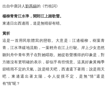
出自中唐詩人
劉禹錫
的《竹枝詞》
楊柳青青江水準，聞郎江上踏歌聲。
東邊日出西邊雨，道是無晴卻有晴。
賞析
這是一首用民歌體寫的戀歌。大意是：江邊楊柳，樹葉青
青，江水準緩地流動，一葉輕舟在江上行駛。岸上少女忽然
聽到舟中青年男子在對她唱歌。她從歌聲獲得的印象是，對
方雖沒有更明確的表示，卻似乎有些情意。這真好象黃梅季
節晴雨不定的天氣，說是晴天吧，西邊還下著雨；說是雨天
吧，東邊還出著太陽，令人捉摸不定，是無“情”還是
有“情”呢？