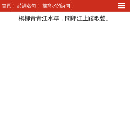
首頁
詩詞名句
描寫水的詩句
導
楊柳青青江水準，聞郎江上踏歌聲。
航