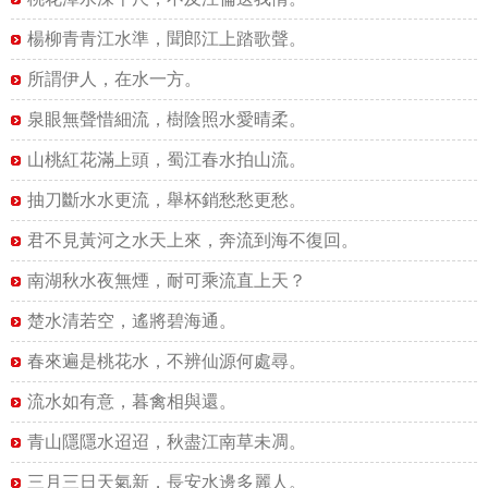
楊柳青青江水準，聞郎江上踏歌聲。
所謂伊人，在水一方。
泉眼無聲惜細流，樹陰照水愛晴柔。
山桃紅花滿上頭，蜀江春水拍山流。
抽刀斷水水更流，舉杯銷愁愁更愁。
君不見黃河之水天上來，奔流到海不復回。
南湖秋水夜無煙，耐可乘流直上天？
楚水清若空，遙將碧海通。
春來遍是桃花水，不辨仙源何處尋。
流水如有意，暮禽相與還。
青山隱隱水迢迢，秋盡江南草未凋。
三月三日天氣新，長安水邊多麗人。