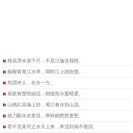
桃花潭水深千尺，不及汪倫送我情。
楊柳青青江水準，聞郎江上踏歌聲。
所謂伊人，在水一方。
泉眼無聲惜細流，樹陰照水愛晴柔。
山桃紅花滿上頭，蜀江春水拍山流。
抽刀斷水水更流，舉杯銷愁愁更愁。
君不見黃河之水天上來，奔流到海不復回。