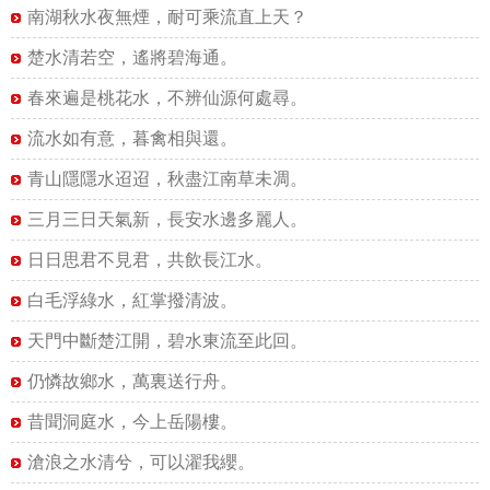
南湖秋水夜無煙，耐可乘流直上天？
楚水清若空，遙將碧海通。
春來遍是桃花水，不辨仙源何處尋。
流水如有意，暮禽相與還。
青山隱隱水迢迢，秋盡江南草未凋。
三月三日天氣新，長安水邊多麗人。
日日思君不見君，共飲長江水。
白毛浮綠水，紅掌撥清波。
天門中斷楚江開，碧水東流至此回。
仍憐故鄉水，萬裏送行舟。
昔聞洞庭水，今上岳陽樓。
滄浪之水清兮，可以濯我纓。