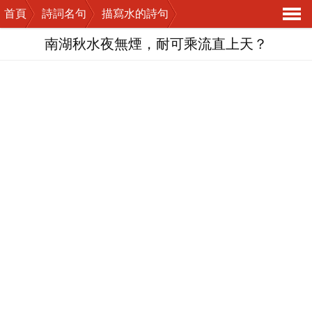
首頁
詩詞名句
描寫水的詩句
導
南湖秋水夜無煙，耐可乘流直上天？
航