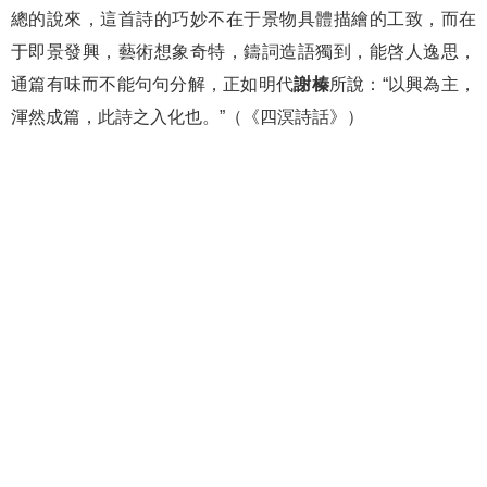
總的說來，這首詩的巧妙不在于景物具體描繪的工致，而在
于即景發興，藝術想象奇特，鑄詞造語獨到，能啓人逸思，
通篇有味而不能句句分解，正如明代
謝榛
所說：“以興為主，
渾然成篇，此詩之入化也。”（《四溟詩話》）