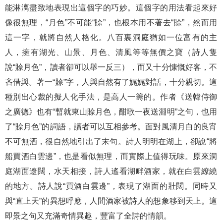
能淋漓盡致地表現出這個字的巧妙。這個字的用法看起來好
像很無理，“月色”不可能“賒”，也根本用不著去“賒”，然而用
這一字，就將自然人格化。八百裏洞庭猶如一位富有的主
人，擁有湖光、山景、月色、清風等等無價之寶（詩人隻
說“賒月色”，讀者卻可以舉一反三），而又十分慷慨好客，不
吝借與。著一“賒”字，人與自然有了娓娓對話，十分親切。這
種別出心裁的擬人化手法，是高人一籌的。作者《送韓侍御
之廣德》也有“暫就東山賒月色，酣歌一夜送淵明”之句，也用
了“賒月色”的詞語，讀者可以互相參考。面對風清月白的良宵
不可無酒，很自然地引出了末句。詩人明明在湖上，卻說“將
船買酒白雲邊”，也是看似無理，而實際上值得玩味。原來洞
庭湖面遼闊，水天相接，詩人遙看湖畔酒家，就在白雲繚繞
的地方。詩人說“買酒白雲邊”，表現了湖面的壯闊。同時又
與“直上天”的異想呼應，人間酒家被詩人的想象移到天上。這
即景之句又充滿奇情異趣，豐富了全詩的情韻。