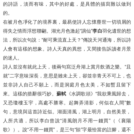
的詩語，淡而有味，其中的好處，是具體的描寫難以做到
的。
在被月色凈化了的境界裏，最易使詩人忘懷塵世一切瑣屑的
得失之情而浮想聯翩。湖光月色激起“謫仙”
李白
羽化遺世的想
法，所以次句說：“耐可乘流直上天？”傳說天河通海，所以詩
人會有這樣的想象。詩人天真的異想，又間接告訴讀者月景
的迷人。
詩人並沒有就此上天，後兩句寫泛舟湖上賞月飲酒之樂。“且
就”二字意味深長，意思是雖未上天，卻並非青天不可上，也
並非詩人自己不願上，而是洞庭月色太美，不如暫且留下
來。這樣的措辭很巧妙。
蘇軾
《水調歌頭》“我欲乘風歸去，
又恐瓊樓玉宇，高處不勝寒。起舞弄清影，何似在人間”數
句，意境與這首詩近似。湖面清風，湖上明月，自然美景，
人所共適，所以李白曾說“清風朗月不用一錢買”（《襄陽
歌》）。說“不用一錢買”，是三句“賒”字最恰當的註腳，還不