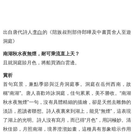
出自唐代詩人
李白
的《陪族叔刑部侍郎曄及中書賈舍人至遊
洞庭》
南湖秋水夜無煙，耐可乘流直上天？
且就洞庭賒月色，將船買酒白雲邊。
賞析
首句寫景，兼點季節與泛舟洞庭事。洞庭在岳州西南，故
稱“南湖”。唐人喜歡吟詠洞庭，佳句累累，美不勝收。“南湖
秋水夜無煙”一句，沒有具體精細的描繪，卻是天然去雕飾的
淡語，惹讀者聯想。詩人夜裏來到湖上，能見“無煙”，這表現
了湖上的光明。詩人沒有寫月，而已得“月色”，用詞極妙。清
秋佳節，月照南湖，境界澄沏如畫，這種具有形象暗示作用