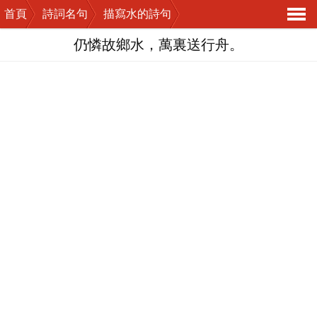
首頁
詩詞名句
描寫水的詩句
導
仍憐故鄉水，萬裏送行舟。
航