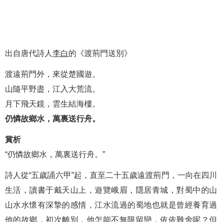
出自唐代詩人
李白
的《渡荊門送別》
渡遠荊門外，來從楚國遊。
山隨平野盡，江入大荒流。
月下飛天鏡，雲生結海樓。
仍憐故鄉水，萬裏送行舟。
賞析
“仍憐故鄉水，萬裏送行舟。”
詩人從“五歲誦六甲”起，直至二十五歲遠渡荊門，一向在四川
生活，讀書于戴天山上，遊覽峨眉，隱居青城，對蜀中的山
山水水懷有深摯的感情，江水流過的蜀地也就是曾經養育過
他的故鄉，初次離別，他怎能不無限留戀，依依難舍呢？但