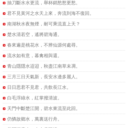
抽刀斷水水更流，舉杯銷愁愁更愁。
君不見黃河之水天上來，奔流到海不復回。
南湖秋水夜無煙，耐可乘流直上天？
楚水清若空，遙將碧海通。
春來遍是桃花水，不辨仙源何處尋。
流水如有意，暮禽相與還。
青山隱隱水迢迢，秋盡江南草未凋。
三月三日天氣新，長安水邊多麗人。
日日思君不見君，共飲長江水。
白毛浮綠水，紅掌撥清波。
天門中斷楚江開，碧水東流至此回。
仍憐故鄉水，萬裏送行舟。