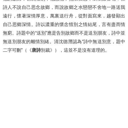
詩人不說自己思念故鄉，而說故鄉之水戀戀不舍地一路送我
遠行，懷著深情厚意，萬裏送行舟，從對面寫來，越發顯出
自己思鄉深情。詩以濃重的懷念惜別之情結尾，言有盡而情
無窮。詩題中的“送別”應是告別故鄉而不是送別朋友，詩中並
無送別朋友的離情別緒。清沈德潛認為“詩中無送別意，題中
二字可刪”（《
唐詩
別裁》），這並不是沒有道理的。