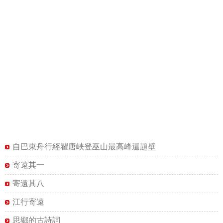
自巴東舟行經瞿唐峽登巫山最高峰還題壁
寄遠其一
寄遠其八
江行寄遠
思鄉的古詩詞