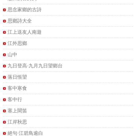
思念家鄉的古詩
思鄉詩大全
江上送友人南遊
江外思鄉
山中
九日登高·九月九日望鄉台
落日悵望
客中寒食
客中行
塞上聞笛
江岸秋思
絕句·江碧鳥逾白