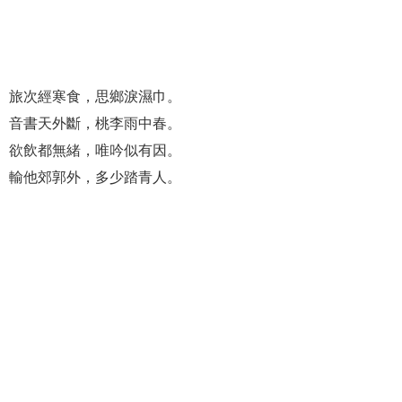
旅次經寒食，思鄉淚濕巾。
音書天外斷，桃李雨中春。
欲飲都無緒，唯吟似有因。
輸他郊郭外，多少踏青人。