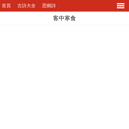
首頁
古詩大全
思鄉詩
導
客中寒食
航