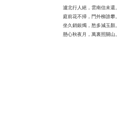
瀘北行人絕，雲南信未還。
庭前花不掃，門外柳誰攀。
坐久銷銀燭，愁多減玉顏。
懸心秋夜月，萬裏照關山。