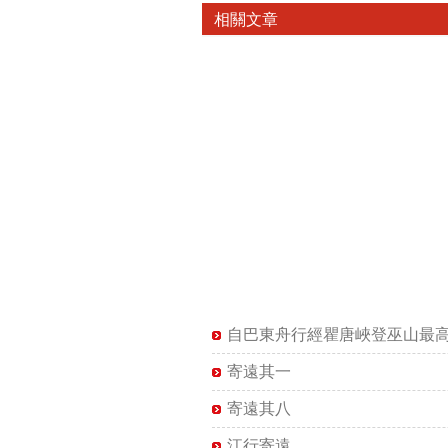
相關文章
自巴東舟行經瞿唐峽登巫山最
寄遠其一
寄遠其八
江行寄遠