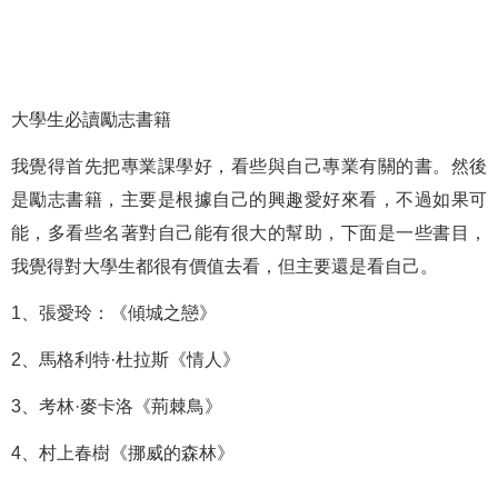
大學生必讀勵志書籍
我覺得首先把專業課學好，看些與自己專業有關的書。然後
是勵志書籍，主要是根據自己的興趣愛好來看，不過如果可
能，多看些名著對自己能有很大的幫助，下面是一些書目，
我覺得對大學生都很有價值去看，但主要還是看自己。
1、張愛玲：《傾城之戀》
2、馬格利特·杜拉斯《情人》
3、考林·麥卡洛《荊棘鳥》
4、村上春樹《挪威的森林》