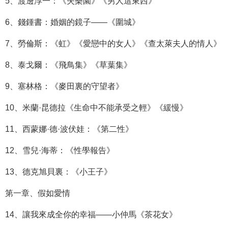
5、渡邊淳一：《失樂園》《男人這東西》
6、錢鍾書：婚姻的鏡子——《圍城》
7、勞倫斯：《虹》《愛戀中的女人》《查太萊夫人的情人》
8、泰戈爾：《飛鳥集》《草葉集》
9、塞林格：《麥田裏的守望者》
10、米蘭·昆德拉《生命中不能承受之輕》《緩慢》
11、西蒙娜·德·波伏娃：《第二性》
12、雪兒·海蒂：《性學報告》
13、德克旭貝裏：《小王子》
第一章、假如愛情
14、讓我來成全你的幸福——小仲馬《茶花女》