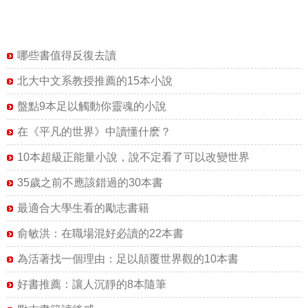
哪些書值得反復去讀
北大中文系教授推薦的15本小說
盤點9本足以觸動你靈魂的小說
在《平凡的世界》中讀懂什麽？
10本超級正能量小說，說不定看了可以改變世界
35歲之前不應該錯過的30本書
最適合大學生看的勵志書籍
俞敏洪：在職場混好必讀的22本書
為活著找一個理由：足以顛覆世界觀的10本書
好書推薦：讓人沉靜的8本隨筆