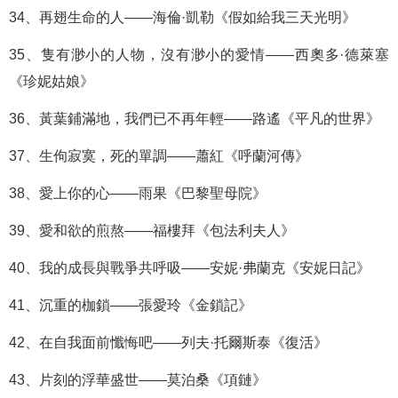
34、再翅生命的人——海倫·凱勒《假如給我三天光明》
35、隻有渺小的人物，沒有渺小的愛情——西奧多·德萊塞
《珍妮姑娘》
36、黃葉鋪滿地，我們已不再年輕——路遙《平凡的世界》
37、生佝寂寞，死的單調——蕭紅《呼蘭河傳》
38、愛上你的心——雨果《巴黎聖母院》
39、愛和欲的煎熬——福樓拜《包法利夫人》
40、我的成長與戰爭共呼吸——安妮·弗蘭克《安妮日記》
41、沉重的枷鎖——張愛玲《金鎖記》
42、在自我面前懺悔吧——列夫·托爾斯泰《復活》
43、片刻的浮華盛世——莫泊桑《項鏈》