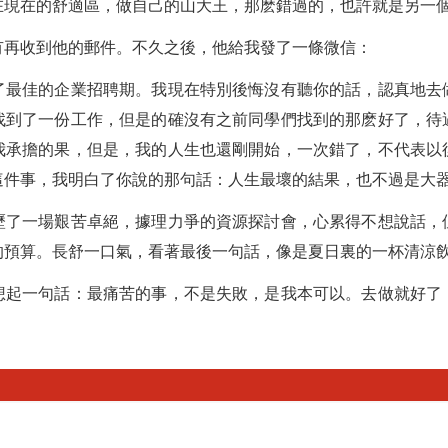
在現在的舒適區，做自己的山大王，那麽錯過的，也許就是另一
有再收到他的郵件。不久之後，他給我發了一條微信：
了最佳的企業招聘期。我現在特別後悔沒有聽你的話，認真地去
找到了一份工作，但是的確沒有之前同學們找到的那麽好了，待
我承擔的果，但是，我的人生也還剛開始，一次錯了，不代表以
件事，我明白了你說的那句話：人生最壞的結果，也不過是大器
歷了一場艱苦卓絕，據理力爭的資源探討會，心累得不想說話，
的預算。長舒一口氣，看著最後一句話，像是夏日裏的一杯清涼
想起一句話：最痛苦的事，不是失敗，是我本可以。去做就好了