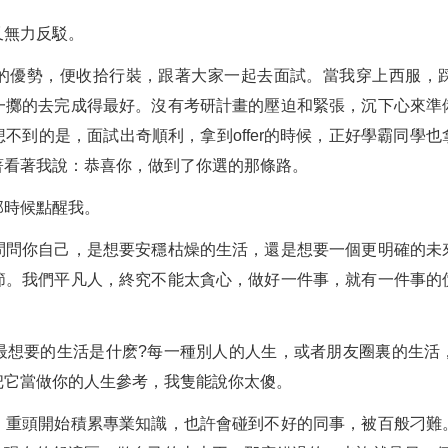
又無力反駁。
的優勢，便收拾行裝，跟著大家一起去面試。當我穿上西服，
一擲的去完成得最好。沒有考研計畫的壓迫和緊張，沉下心來準
不到的是，面試出奇順利，拿到offer的時候，正好學霸同學
著看著我說：恭喜你，做到了你選的那條路。
那時候點醒我。
問問你自己，是想要安穩枯燥的生活，還是想要一個更明確的未
節。我們平凡人，終究不能太貪心，做好一件事，就有一件事的
最想要的生活是什麽?每一種別人的人生，或者朋友圈裏的生活
把它當做你的人生參考，我隻能說你太傻。
，重頭開始積累專業知識，也許會碰到不好的同事，被百般刁難