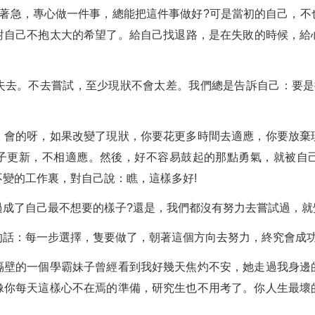
別著急，專心做一件事，總能把這件事做好?可是當初的自己，不
對自己不抱太大的希望了。給自己找退路，是在失敗的時候，給
失去。不去嘗試，至少現狀不會太差。我們總是告訴自己：要是
：會的呀，如果改變了現狀，你要花更多時間去適應，你要放棄
子更新，不相適應。然後，好不容易鼓起的那點勇氣，就被自
變的工作裏，對自己說：瞧，這樣多好!
成了自己最不想要的樣子?還是，我們都沒有努力去嘗試過，就
的話：每一步選擇，隻要做了，朝著這個方向去努力，終究會成
隔壁的一個學霸妹子曾經看到我好幾天焦灼不安，她走過我身邊
像你每天這樣心不在焉的準備，研究生也不用考了。你人生最壞