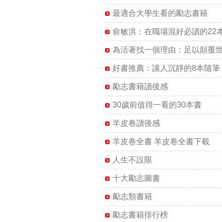
最適合大學生看的勵志書籍
俞敏洪：在職場混好必讀的22
為活著找一個理由：足以顛覆世
好書推薦：讓人沉靜的8本隨筆
勵志書籍讀後感
30歲前值得一看的30本書
羊皮卷讀後感
羊皮卷全書 羊皮卷全書下載
人生不設限
十大勵志圖書
勵志類書籍
勵志書籍排行榜