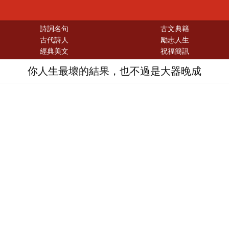
詩詞名句
古文典籍
古代詩人
勵志人生
經典美文
祝福簡訊
你人生最壞的結果，也不過是大器晚成