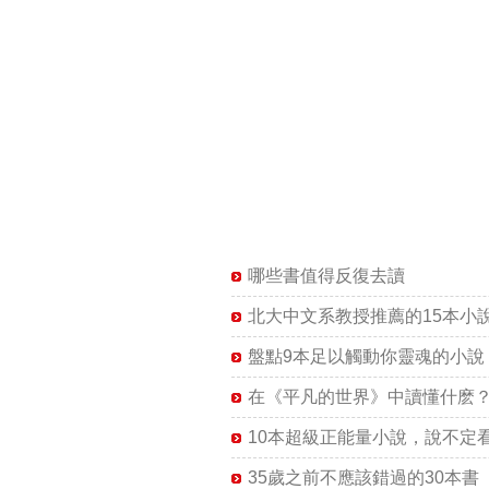
哪些書值得反復去讀
北大中文系教授推薦的15本小
盤點9本足以觸動你靈魂的小說
在《平凡的世界》中讀懂什麽
10本超級正能量小說，說不定
35歲之前不應該錯過的30本書