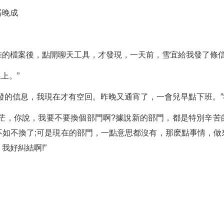
器晚成
堆的檔案後，點開聊天工具，才發現，一天前，雪宜給我發了條
上。”
發的信息，我現在才有空回。昨晚又通宵了，一會兒早點下班。
迷茫，你說，我要不要換個部門啊?據說新的部門，都是特別辛苦
不如不換了;可是現在的部門，一點意思都沒有，那麽點事情，做
我好糾結啊!”