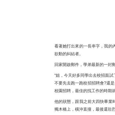
看著她打出來的一長串字，我的
欲動的糾結者。
回家開啟郵件，學弟最新的一封
“姐，今天好多同學出去校招面
不要先去跑一跑校招招聘會?還
校園招聘，最佳的找工作的時期就
他的狀態，跟我之前大四快畢業
獨木橋上，橫沖直撞，最後還壯烈