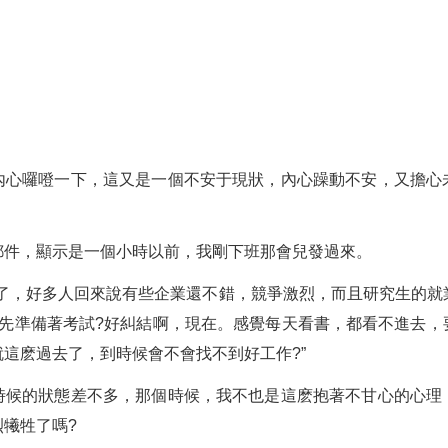
內心囉噔一下，這又是一個不安于現狀，內心躁動不安，又擔心
郵件，顯示是一個小時以前，我剛下班那會兒發過來。
試了，好多人回來說有些企業還不錯，競爭激烈，而且研究生的就
是先準備著考試?好糾結啊，現在。感覺每天看書，都看不進去，
這麽過去了，到時候會不會找不到好工作?”
時候的狀態差不多，那個時候，我不也是這麽抱著不甘心的心理
犧牲了嗎?