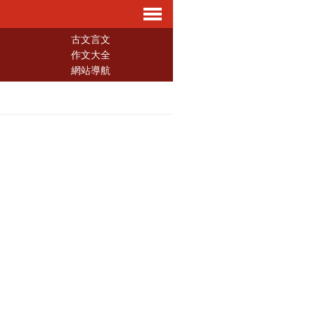
導
古文言文
作文大全
網站導航
航