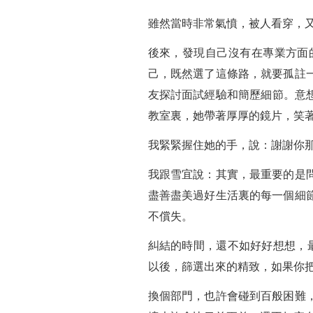
雖然當時非常氣憤，被人看穿，
後來，發現自己沒有在專業方面
己，既然選了這條路，就要孤註
友探討面試經驗和簡歷細節。意想
教室裏，她帶著厚厚的鏡片，笑
我緊緊握住她的手，說：謝謝你
我跟雪宜說：其實，最重要的是
盡善盡美過好生活裏的每一個細
不償失。
糾結的時間，還不如好好想想，
以後，篩選出來的精致，如果你
換個部門，也許會碰到百般困難