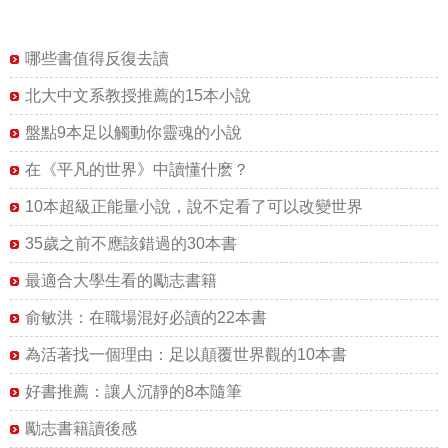
哪些書值得反復去讀
北大中文系教授推薦的15本小說
盤點9本足以觸動你靈魂的小說
在《平凡的世界》中讀懂什麽？
10本超級正能量小說，說不定看了可以改變世界
35歲之前不應該錯過的30本書
最適合大學生看的勵志書籍
俞敏洪：在職場混好必讀的22本書
為活著找一個理由：足以顛覆世界觀的10本書
好書推薦：讓人沉靜的8本隨筆
勵志書籍讀後感