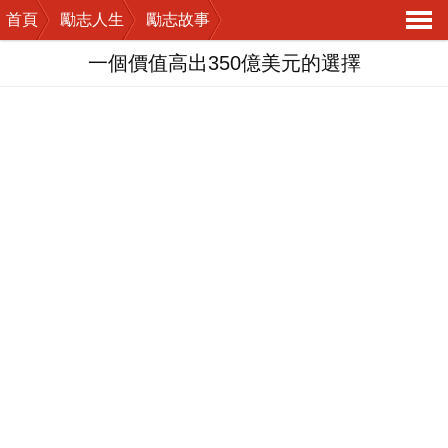
首頁
勵志人生
勵志故事
導
一個價值高出350億美元的選擇
航