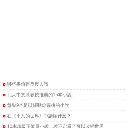
哪些書值得反復去讀
北大中文系教授推薦的15本小說
盤點9本足以觸動你靈魂的小說
在《平凡的世界》中讀懂什麽？
10本超級正能量小說，說不定看了可以改變世界