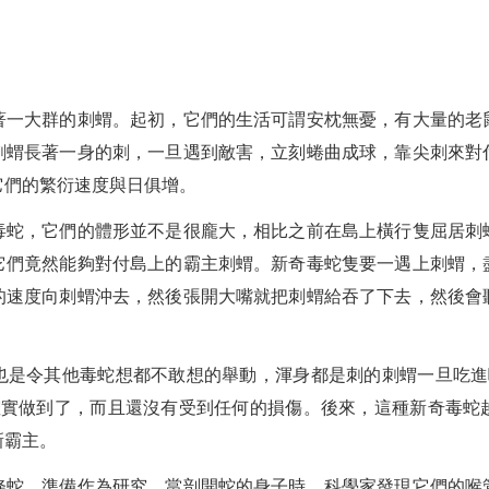
著一大群的刺蝟。起初，它們的生活可謂安枕無憂，有大量的老
刺蝟長著一身的刺，一旦遇到敵害，立刻蜷曲成球，靠尖刺來對
它們的繁衍速度與日俱增。
毒蛇，它們的體形並不是很龐大，相比之前在島上橫行隻屈居刺
它們竟然能夠對付島上的霸主刺蝟。新奇毒蛇隻要一遇上刺蝟，
的速度向刺蝟沖去，然後張開大嘴就把刺蝟給吞了下去，然後會
也是令其他毒蛇想都不敢想的舉動，渾身都是刺的刺蝟一旦吃進
確實做到了，而且還沒有受到任何的損傷。後來，這種新奇毒蛇
新霸主。
條蛇，準備作為研究。當剖開蛇的身子時，科學家發現它們的喉