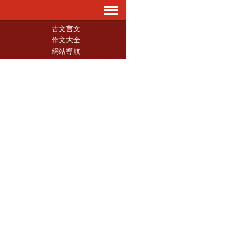
導
古文言文
作文大全
網站導航
航