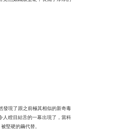
偶然發現了跟之前極其相似的新奇毒
令人瞠目結舌的一幕出現了，當科
，被堅硬的繭代替。