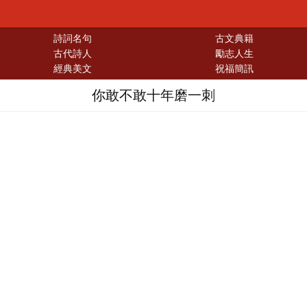
詩詞名句
古文典籍
古代詩人
勵志人生
經典美文
祝福簡訊
你敢不敢十年磨一刺