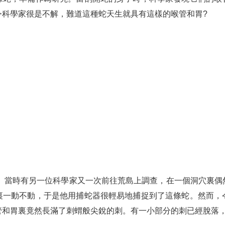
令科學家很是不解，難道這種蛇天生就具有這樣的喉管和胃?
決。當時有另一位科學家又一次前往荒島上調查，在一個洞穴裏
裏一動不動，于是他用捕蛇器很輕易地捕捉到了這條蛇。然而，
管和胃裏竟然長滿了刺蝟般尖銳的刺。有一小部分的刺已經脫落