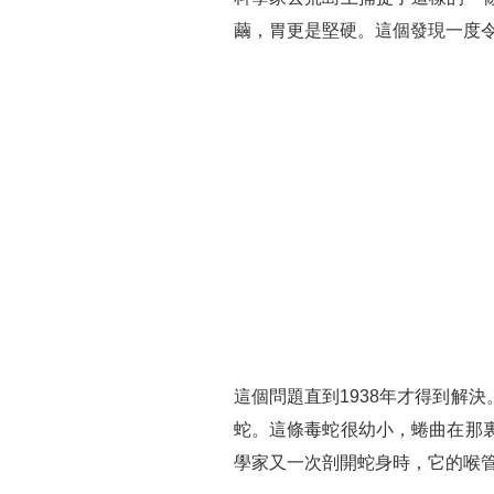
繭，胃更是堅硬。這個發現一度
這個問題直到1938年才得到解
蛇。這條毒蛇很幼小，蜷曲在那
學家又一次剖開蛇身時，它的喉