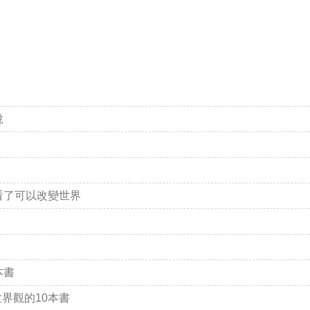
說
？
看了可以改變世界
本書
界觀的10本書