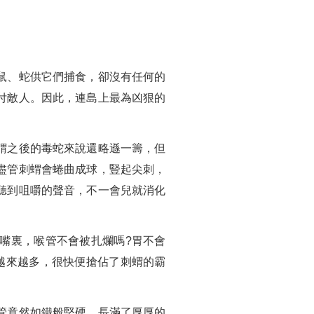
鼠、蛇供它們捕食，卻沒有任何的
付敵人。因此，連島上最為凶狠的
蝟之後的毒蛇來說還略遜一籌，但
盡管刺蝟會蜷曲成球，豎起尖刺，
聽到咀嚼的聲音，不一會兒就消化
嘴裏，喉管不會被扎爛嗎?胃不會
越來越多，很快便搶佔了刺蝟的霸
管竟然如鐵般堅硬，長滿了厚厚的