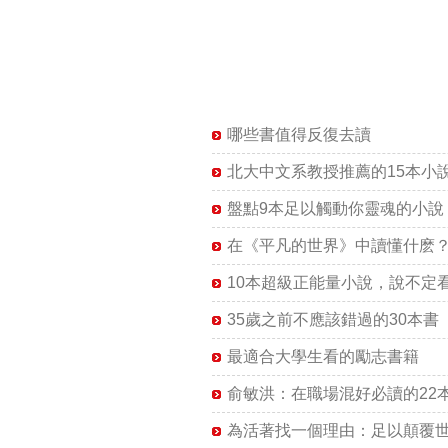
哪些書值得反復去讀
北大中文系教授推薦的15本小
盤點9本足以觸動你靈魂的小說
在《平凡的世界》中讀懂什麽
10本超級正能量小說，說不定
35歲之前不應該錯過的30本書
最適合大學生看的勵志書籍
俞敏洪：在職場混好必讀的22
為活著找一個理由：足以顛覆世