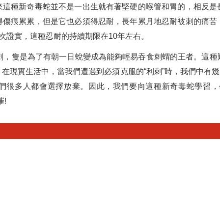
來這種新奇毒蛇並不是一出生就有著堅硬的喉管和胃的，相反是
得傷痕累累，但是它也必須得忍耐，長年累月地忍耐被刺的痛苦
次證實，這種忍耐的持續期限在10年左右。
磨刺，隻是為了有朝一日蛻變成為能夠輕易吞食刺蝟的王者。這種
在現實生活中，當我們遭遇到必須克服的“利刺”時，我們中有幾人
們很多人都會選擇放棄。因此，我們要向這種新奇毒蛇學習，
!