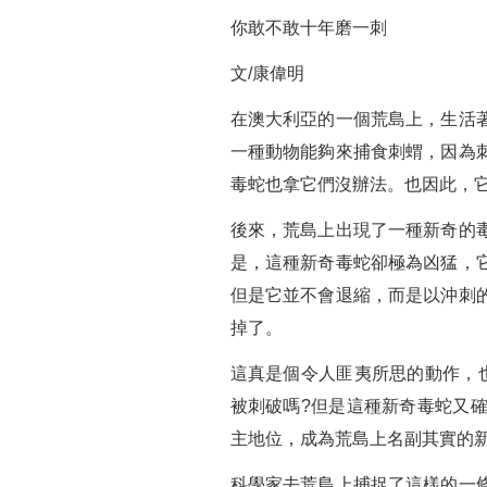
你敢不敢十年磨一刺
文/康偉明
在澳大利亞的一個荒島上，生活
一種動物能夠來捕食刺蝟，因為
毒蛇也拿它們沒辦法。也因此，
後來，荒島上出現了一種新奇的
是，這種新奇毒蛇卻極為凶猛，
但是它並不會退縮，而是以沖刺
掉了。
這真是個令人匪夷所思的動作，
被刺破嗎?但是這種新奇毒蛇又
主地位，成為荒島上名副其實的
科學家去荒島上捕捉了這樣的一