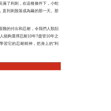
長滿了利刺，在這種條件下，小蛇
，直到刺脫落成為繭的那一天。那
艱難的付出和忍耐，令我們人類刮
能夠選擇忍耐10年?盡管10年之
學習它的忍耐精神，把身上的“利