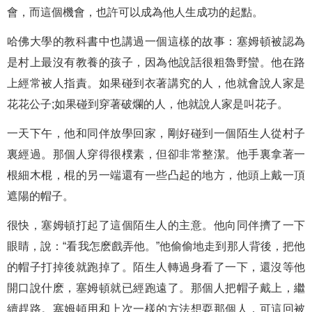
會，而這個機會，也許可以成為他人生成功的起點。
哈佛大學的教科書中也講過一個這樣的故事：塞姆頓被認為
是村上最沒有教養的孩子，因為他說話很粗魯野蠻。他在路
上經常被人指責。如果碰到衣著講究的人，他就會說人家是
花花公子;如果碰到穿著破爛的人，他就說人家是叫花子。
一天下午，他和同伴放學回家，剛好碰到一個陌生人從村子
裏經過。那個人穿得很樸素，但卻非常整潔。他手裏拿著一
根細木棍，棍的另一端還有一些凸起的地方，他頭上戴一頂
遮陽的帽子。
很快，塞姆頓打起了這個陌生人的主意。他向同伴擠了一下
眼睛，說：“看我怎麽戲弄他。”他偷偷地走到那人背後，把他
的帽子打掉後就跑掉了。陌生人轉過身看了一下，還沒等他
開口說什麽，塞姆頓就已經跑遠了。那個人把帽子戴上，繼
續趕路。塞姆頓用和上次一樣的方法想耍那個人，可這回被