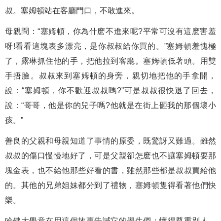
叔。塞姆頓站在客廳門口，不敢進來。
母親問：“塞姆頓，你為什麽不進來呢?平常可沒有這麽害羞
呀!看看這塊表多漂亮，是你叔叔給你買的。”塞姆頓羞愧極
了，露琳抓住他的手，把他拉到客廳。塞姆頓低著頭。用雙
手捂臉。叔叔來到塞姆頓的身旁，親切地把他的手拿開，
說：“塞姆頓，你不歡迎叔叔嗎?”可是叔叔很快退了回去，
說：“哥哥，他是你的兒子嗎?他就是在街上砸我的那個壞小
孩。”
善良的父親和母親知道了事情的原委，既驚訝又難過。雖然
叔叔的傷口慢慢地好了，可是父親卻怎麽也不讓塞姆頓要那
塊金表，也不給他那些好看的書，雖然那些都是叔叔買給他
的。其他的兄弟姐妹都分到了禮物，塞姆頓隻得看著他們快
樂。
哈佛大學意在用這個故事告誡它的學生們：懂得尊重別人，