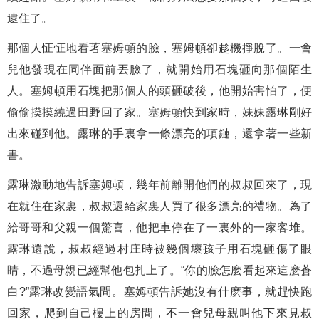
逮住了。
那個人怔怔地看著塞姆頓的臉，塞姆頓卻趁機掙脫了。一會
兒他發現在同伴面前丟臉了，就開始用石塊砸向那個陌生
人。塞姆頓用石塊把那個人的頭砸破後，他開始害怕了，便
偷偷摸摸繞過田野回了家。塞姆頓快到家時，妹妹露琳剛好
出來碰到他。露琳的手裏拿一條漂亮的項鏈，還拿著一些新
書。
露琳激動地告訴塞姆頓，幾年前離開他們的叔叔回來了，現
在就住在家裏，叔叔還給家裏人買了很多漂亮的禮物。為了
給哥哥和父親一個驚喜，他把車停在了一裏外的一家客堆。
露琳還說，叔叔經過村庄時被幾個壞孩子用石塊砸傷了眼
睛，不過母親已經幫他包扎上了。“你的臉怎麽看起來這麽蒼
白?”露琳改變語氣問。塞姆頓告訴她沒有什麽事，就趕快跑
回家，爬到自己樓上的房間，不一會兒母親叫他下來見叔