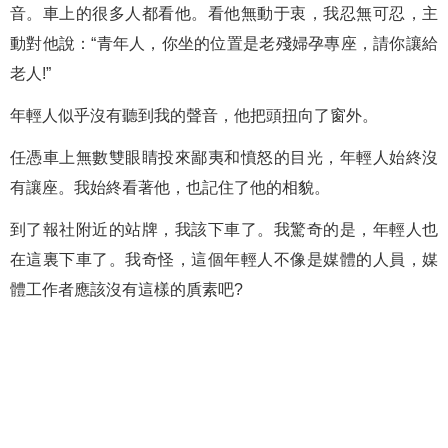
音。車上的很多人都看他。看他無動于衷，我忍無可忍，主
動對他說：“青年人，你坐的位置是老殘婦孕專座，請你讓給
老人!”
年輕人似乎沒有聽到我的聲音，他把頭扭向了窗外。
任憑車上無數雙眼睛投來鄙夷和憤怒的目光，年輕人始終沒
有讓座。我始終看著他，也記住了他的相貌。
到了報社附近的站牌，我該下車了。我驚奇的是，年輕人也
在這裏下車了。我奇怪，這個年輕人不像是媒體的人員，媒
體工作者應該沒有這樣的貭素吧?