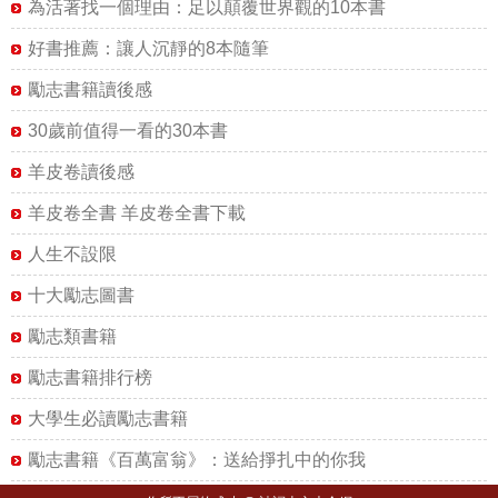
為活著找一個理由：足以顛覆世界觀的10本書
好書推薦：讓人沉靜的8本隨筆
勵志書籍讀後感
30歲前值得一看的30本書
羊皮卷讀後感
羊皮卷全書 羊皮卷全書下載
人生不設限
十大勵志圖書
勵志類書籍
勵志書籍排行榜
大學生必讀勵志書籍
勵志書籍《百萬富翁》：送給掙扎中的你我