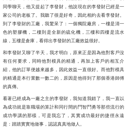
同學聊天，他又提起了李發財，他說現在的李發財已經是一
家公司的老板了。我聽了很是好奇，因此相約去看李發財。
到了李發財的工廠，我驚呆了：一個獨院廠房，一樓是清一
色的塑膠機，二樓則是全新的硫化機，三樓和四樓是流水
線，五樓是倉庫，看得出李發財的工廠效益很好。
和李發財又聊了半天，我才明白，原來正是因為他對客戶沒
有任何要求，同時他對模具的精通，再加上客戶的相互介
紹，他的訂單便越來越多，因此效益一直很好。而他對模具
的精通是本行業數一數二的，原因是他得到了那個香港師傅
的真傳。
看著已經成為一廠之主的李發財，我知道我錯了，我一直以
為成功就是靠職場的算計和同行間的鬥智鬥勇等那些流行的
成功學講的那樣，可是我忘了，其實成功最好的捷徑永遠
是：踏踏實實地做事，認認真真地做人。