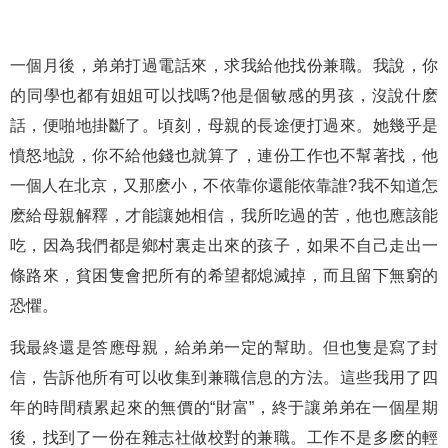
一個月後，弟弟打過電話來，求我給他找份兼職。我說，你
的同學也都有姐姐可以找嗎?他是個敏感的男孩，沒說什麽
話，便啪地掛斷了。頃刻，母親的長途便打過來。她幾乎是
憤怒地說，你不給他錢也就算了，連份工作也不幫著找，他
一個人在北京，又那麽小，不依靠你還能依靠誰?我不知道怎
麽給母親解釋，才能讓她相信，我所吃過的苦，他也應該能
吃，因為我們都是鄉村裏走出來的孩子，如果不自己走出一
條路來，貧困隻會把所有的希望都熄滅掉，而且留下無窮的
恐懼。
我最終還是答應母親，給弟弟一定的幫助。但也隻是寫了封
信，告訴他所有可以收集到兼職信息的方法。這些我用了四
年的時間積累起來的無價的“財富”，終于讓弟弟在一個星期
後，找到了一份在雜志社做校對的兼職。工作不是多麽的輕