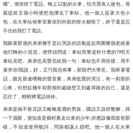
嘴”，便掛掉了電話。晚上12點的火車，怕天黑有人搶包，母
親提前五個小時便把他攆去了車站。他一個人提著大包小
包，在火車站候車室裏坐到外面的燈火都暗了，終于還是忍
不住給我打了電話。
我聽著那邊的弟弟幾乎是以哭訴的語氣提起周圍幾個老繞著
他打轉的小混混，便劈頭問道：車站民警是幹什麽的?!明天
車站見吧。弟弟也高聲丟給我一句：車站也不用你接，用不
著求你!我說，好，正巧我也有事，那我們大學見。我舉著電
話，聽見那邊嘈雜的聲音裏，弟弟低聲的哭泣，有一剎那的
心疼，但想起幾年前那個到處碰壁又到處尋路的自己，還是
忍住了，輕輕將電話掛掉。
弟弟是個不善言語又略略羞澀的男孩，國語又說得蹩腳，掃
一下眉眼，便知道是鄉村裏走出來的少年;亦應該像我當初那
樣，不知道使用敬詞，問路都讓人煩吧。他一個人在火車