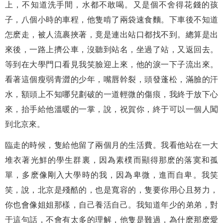
上，不知道洗手間，水都不敢喝。又是個不舍得花錢的孩
子，八個小時的車程，他隻啃了兩袋速食麵。下車後不知道
怎麽走，被人流裹挾著，竟是連出站口都找不到。總算是出
來後，一路上擠公車，沒聽到站名，坐過了站，又返回去。
等到在大學門口看見我笑臉迎上來，他的淚一下子流出來。
看著這個瘦弱青澀的少年，嘴唇幹裂，頭發蓬松，滿臉的汗
水，額頭上不知哪兒劃破的一道輕微的傷痕，我終于放下心
來，抬手給他溫暖的一掌，說，祝賀你，終于可以一個人闖
到北京來。
臨走的時候，隻給他留了兩個月的生活費。我看他站在一大
堆衣著光鮮的學生群裏，因為素樸而顯得那麽的落寞和孤
單，多麽像剛入大學時的我，因為卑微，進而自卑。我笑
笑，說，北京是殘酷的，也是寬容的，隻要你用心且努力，
你也會像姐姐那樣，自己養活自己。我知道年少的弟弟，對
于這句話，不會有太多的理解，他隻是難過，為什麽那麽愛