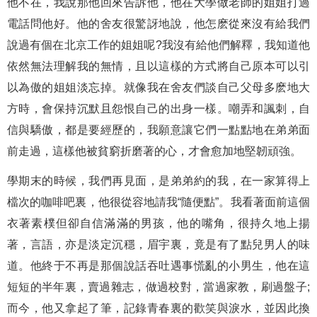
他不在，我說那他回來告訴他，他在大學做老師的姐姐打過
電話問他好。他的舍友很驚訝地說，他怎麽從來沒有給我們
說過有個在北京工作的姐姐呢?我沒有給他們解釋，我知道他
依然無法理解我的無情，且以這樣的方式將自己原本可以引
以為傲的姐姐淡忘掉。就像我在舍友們談自己父母多麽地大
方時，會保持沉默且怨恨自己的出身一樣。嘲弄和諷刺，自
信與驕傲，都是要經歷的，我願意讓它們一點點地在弟弟面
前走過，這樣他被貧窮折磨著的心，才會愈加地堅韌頑強。
學期末的時候，我們再見面，是弟弟約的我，在一家算得上
檔次的咖啡吧裏，他很從容地請我“隨便點”。我看著面前這個
衣著素樸但卻自信滿滿的男孩，他的嘴角，很持久地上揚
著，言語，亦是淡定沉穩，眉宇裏，竟是有了點兒男人的味
道。他終于不再是那個說話吞吐遇事慌亂的小男生，他在這
短短的半年裏，賣過雜志，做過校對，當過家教，刷過盤子;
而今，他又拿起了筆，記錄青春裏的歡笑與淚水，並因此換