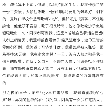
松，錢也算不上多，但總可以維持他的生活。我在他領了第
一份工資後，去賴他飯吃。他仔細地將要用的錢算好，剩下
的，隻夠在學校食堂裏吃頓“小炒”。但我還是很高興，不住地
誇他，他低頭不言語，吃了很長時間，他才像吐粒沙子似地
狠狠吐出一句：同學都可憐我，這麽辛苦地自己養活自己;別
人都上網聊天，我還得熬夜看稿子;錢又這麽少，連你工資的
零頭都不到。我笑道：可憐算什麽，我還曾經被人恥笑，因
為丟掉50元錢，我在宿舍裏哭了一天，沒有人知道那是我一
個月的飯費，而我，又自卑，不願向人借，可還是抵不住飢
餓，我在學校食堂裏給人幫忙，沒有工資，但總算有飯吃。
你在現實面前，如果不厚起臉皮，是連走路的力氣都沒有
的。
那之後的日子，弟弟很少再打電話來，我知道他開始“心
疼”錢，亦知道他依然在生我的氣，因為有一次我打電話去，