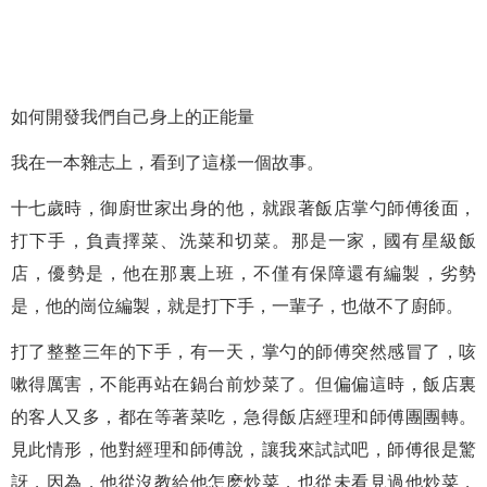
如何開發我們自己身上的正能量
我在一本雜志上，看到了這樣一個故事。
十七歲時，御廚世家出身的他，就跟著飯店掌勺師傅後面，
打下手，負責擇菜、洗菜和切菜。那是一家，國有星級飯
店，優勢是，他在那裏上班，不僅有保障還有編製，劣勢
是，他的崗位編製，就是打下手，一輩子，也做不了廚師。
打了整整三年的下手，有一天，掌勺的師傅突然感冒了，咳
嗽得厲害，不能再站在鍋台前炒菜了。但偏偏這時，飯店裏
的客人又多，都在等著菜吃，急得飯店經理和師傅團團轉。
見此情形，他對經理和師傅說，讓我來試試吧，師傅很是驚
訝，因為，他從沒教給他怎麽炒菜，也從未看見過他炒菜，