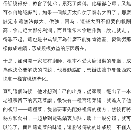
俗話說得好，教會了徒弟，累死了師傅。他痛徹心扉，又無
可奈何地認識到，如果一個飯店太仰仗于幾名大廚了，那麽
註定永遠無法做大、做強，因為，這些大廚不但要的報酬
高，拿走絕大部分利潤，而且還常常拿腔作勢，說走就走，
得罪不起。這也是中式飯店為什麽不能如肯德基、麥當勞那
樣做成連鎖，形成規模效益的原因所在。
于是，如何開一家沒有廚師、根本不受大廚限製的餐廳，成
為他決心要解決的問題，他要動腦筋，想辦法讓中餐像西式
快餐一樣實現標準化。
直到這個時候，他才想到自己的出身，從家裏，翻出了一本
老祖宗留下的宮廷菜譜，很快有一種宮廷菜餚，就進入了他
的視野——這種菜，隻需要事先配好祖傳的秘方，然後再將
秘方和食材，一起放到電磁鍋裏加熱，燜上十幾分鍾，就可
以吃了。而且這道菜的味道，遠勝過傳統的炸或燒，不僅入