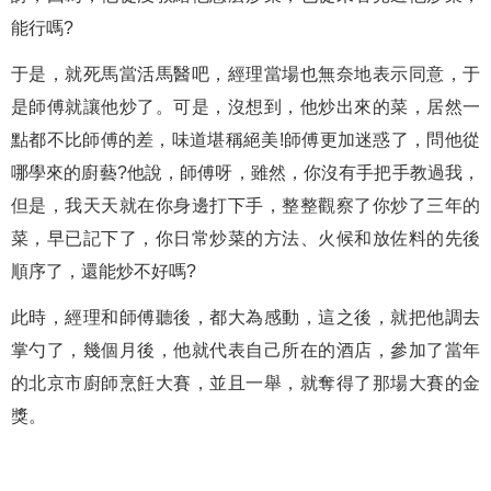
能行嗎?
于是，就死馬當活馬醫吧，經理當場也無奈地表示同意，于
是師傅就讓他炒了。可是，沒想到，他炒出來的菜，居然一
點都不比師傅的差，味道堪稱絕美!師傅更加迷惑了，問他從
哪學來的廚藝?他說，師傅呀，雖然，你沒有手把手教過我，
但是，我天天就在你身邊打下手，整整觀察了你炒了三年的
菜，早已記下了，你日常炒菜的方法、火候和放佐料的先後
順序了，還能炒不好嗎?
此時，經理和師傅聽後，都大為感動，這之後，就把他調去
掌勺了，幾個月後，他就代表自己所在的酒店，參加了當年
的北京市廚師烹飪大賽，並且一舉，就奪得了那場大賽的金
獎。