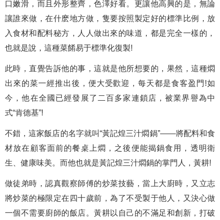
口嫩滑，而且外形整齊，色澤好看。更讓他高興的是，無論
讓誰來做，在什麽地方做，隻要按照製定好的標準比例，放
入食材和配料秘方，人人做出來的味道，都是完全一樣的，
也就是說，這種菜餚易于標準化復製!
此時，直覺告訴他的事，這就是他所想要的，果然，這種燜
出來的菜一經推出後，便大受歡迎，每天都是食客盈門!如
今，他在全國已經發展了二百多家連鎖店，被業界譽為中
式“肯德基”!
不錯，這家飯店的名字就叫“黃記煌三汁燜鍋”——將配料和食
材放在顧客面前的餐桌上燜，之後便能揭鍋食用，透明衛
生、健康味美。而他也就是黃記煌三汁燜鍋的掌門人，黃耕!
做徒弟時，認真觀察師傅的炒菜技藝，當上大廚時，又立志
將炒菜的極限定在四十歲前，為了不受製于他人，又決心做
一個不需要廚師的飯店。黃耕以自己的不滿足和創新，打破