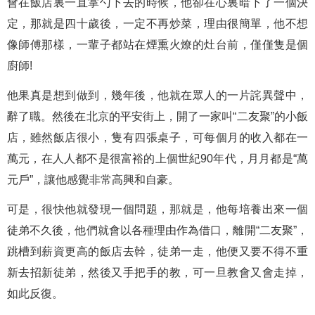
會在飯店裏一直掌勺下去的時候，他卻在心裏暗下了一個決
定，那就是四十歲後，一定不再炒菜，理由很簡單，他不想
像師傅那樣，一輩子都站在煙熏火燎的灶台前，僅僅隻是個
廚師!
他果真是想到做到，幾年後，他就在眾人的一片詫異聲中，
辭了職。然後在北京的平安街上，開了一家叫“二友聚”的小飯
店，雖然飯店很小，隻有四張桌子，可每個月的收入都在一
萬元，在人人都不是很富裕的上個世紀90年代，月月都是“萬
元戶”，讓他感覺非常高興和自豪。
可是，很快他就發現一個問題，那就是，他每培養出來一個
徒弟不久後，他們就會以各種理由作為借口，離開“二友聚”，
跳槽到薪資更高的飯店去幹，徒弟一走，他便又要不得不重
新去招新徒弟，然後又手把手的教，可一旦教會又會走掉，
如此反復。