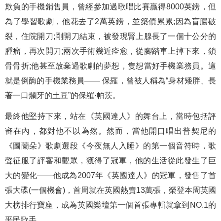
欺負的手機銷售員，曾經參加過歌唱比賽贏得8000英鎊，但
為了學習歌劇，他花去了2萬英鎊，並築債累累;因為盲腸破
裂，住院開刀;剛開刀結束，被發現腎上腺長了一個十公分的
腫瘤，再次開刀;兩次手術幾近痊愈，從腳踏車上掉下來，鎖
骨骨折;他甚至放棄過歌劇的夢想，隻想當好手機業務員。這
就是倒酶的手機業務員—— 保羅，曾被人稱為“身材矮胖、長
著一口爛牙的土豆”的保羅·帕茨。
最終他堅持下來，站在《英國達人》的舞台上，當時包括評
審在內，都對他不以為然。然而，當他開口唱出普契尼的
《圖蘭朵》歌劇選段《今夜無人入睡》的第一個音符時，歌
聲征服了評審和觀眾，獲得了冠軍，他的生活從此發生了巨
大的變化——他成為2007年《英國達人》的冠軍，發售了首
張大碟(一個機會)，首周就在英國熱賣13萬張，榮登本周英國
大榜排行寶座，成為英國樂壇第一個首張專輯就拿到NO.1的
平民歌手。