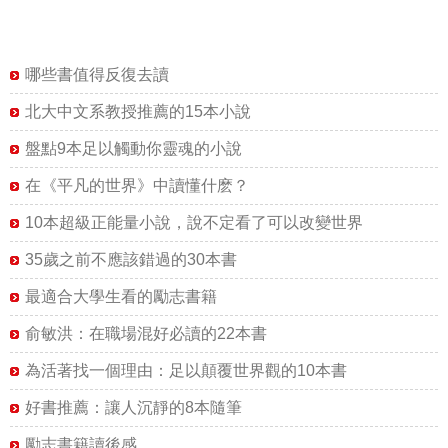
哪些書值得反復去讀
北大中文系教授推薦的15本小說
盤點9本足以觸動你靈魂的小說
在《平凡的世界》中讀懂什麽？
10本超級正能量小說，說不定看了可以改變世界
35歲之前不應該錯過的30本書
最適合大學生看的勵志書籍
俞敏洪：在職場混好必讀的22本書
為活著找一個理由：足以顛覆世界觀的10本書
好書推薦：讓人沉靜的8本隨筆
勵志書籍讀後感