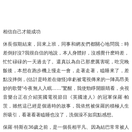
相信自己才能成功
休長假期結束，回來上班，同事和網友們都關心地問我：時
差倒好沒?我很自信的地說，本人身體好，沒感覺什麽時差，
忙忙碌碌的一天過去了。還真以為自己那麽厲害呢，吃完晚
飯後，本想在跑步機上慢走一會，走著走著，瞌睡來了，差
點沒摔倒，(估計是時差在做怪)幸虧被電視傳來的一陣高昂美
妙的歌聲“今夜無人入眠……”驚醒，我使勁睜開眼睛看，央視
音樂台正在介紹英國電視節目《英國達人》的冠軍保羅·帕
茨，雖然這已經是個過時的故事，我依然被保羅的積極人生
所吸引，看著看著瞌睡也沒了，洗個澡不如寫點感想。
保羅·特斯在36歲之前，是一個長相平凡、因為結巴常常被人