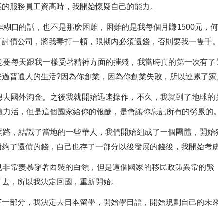
裏的服務員工資高時，我開始懷疑自己的能力。
糊口的話，也不是那麽困難，困難的是我每個月賺1500元，
了討債公司，將我毒打一頓，限期內必須還錢，否則要我一隻手
也要每天跟我一樣受著精神方面的摧殘，我當時真的第一次有了這
過普通人的生活?因為你創業，因為你創業失敗，所以連累了家人
想去國外淘金。之後我就開始迅速操作，不久，我就到了地球的
體力活，但是這個國家給你的報酬，是會讓你忘記所有的勞累的
網路，結識了當地的一些華人，我們開始組成了一個團體，開始
攢夠了還債的錢，自己也存了一部分以後發展的錢後，我開始考
也非常羨慕穿著西裝的白領，但是這個國家的移民政策異常的緊，
下去，所以我決定回國，重新開始。
下一部分，我決定去日本留學，開始學日語，開始規劃自己的未