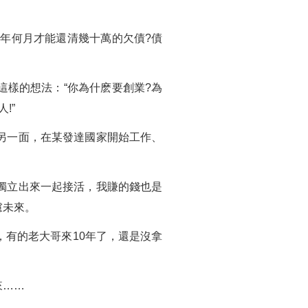
何年何月才能還清幾十萬的欠債?債
。
樣的想法：“你為什麽要創業?為
!”
另一面，在某發達國家開始工作、
。
獨立出來一起接活，我賺的錢也是
慮未來。
有的老大哥來10年了，還是沒拿
來……