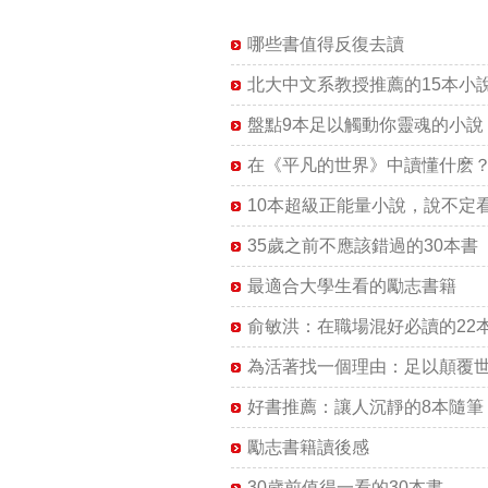
哪些書值得反復去讀
北大中文系教授推薦的15本小
盤點9本足以觸動你靈魂的小說
在《平凡的世界》中讀懂什麽
10本超級正能量小說，說不定
35歲之前不應該錯過的30本書
最適合大學生看的勵志書籍
俞敏洪：在職場混好必讀的22
為活著找一個理由：足以顛覆世
好書推薦：讓人沉靜的8本隨筆
勵志書籍讀後感
30歲前值得一看的30本書