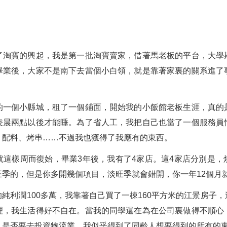
了淘寶的興起，我是第一批淘寶賣家，借著馬老板的平台，大學
畢業後，大家不是南下去當個小白領，就是靠著家裏的關系進了
的一個小縣城，租了一個鋪面，開始我的小飯館老板生涯，真的
凌晨兩點以後才能睡。為了省人工，我把自己也當了一個服務員
、配料、烤串……不過我也獲得了我應有的東西。
就這樣周而復始，畢業3年後，我有了4家店。這4家店分別是，
季的，但是你多開幾個項目，淡旺季就會錯開，你一年12個月
純利潤100多萬，我靠著自己買了一棟160平方米的江景房子
理，我生活得好不自在。當我的同學還在為在公司裏做得不順心
，是否要去投資物流業。我似乎得到了同齡人想要得到的所有的