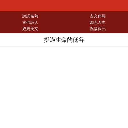
詩詞名句
古文典籍
古代詩人
勵志人生
經典美文
祝福簡訊
挺過生命的低谷