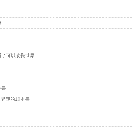
說
？
看了可以改變世界
本書
界觀的10本書