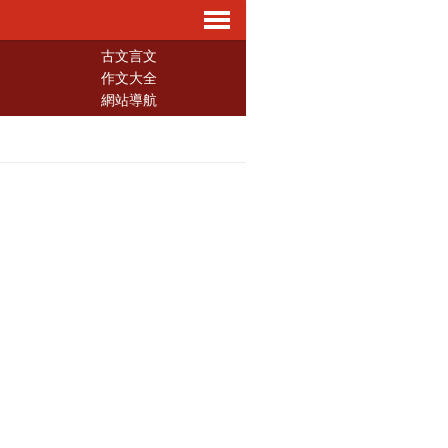
導
古文言文
作文大全
網站導航
航