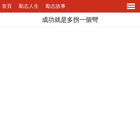
首頁
勵志人生
勵志故事
導
成功就是多拐一個彎
航