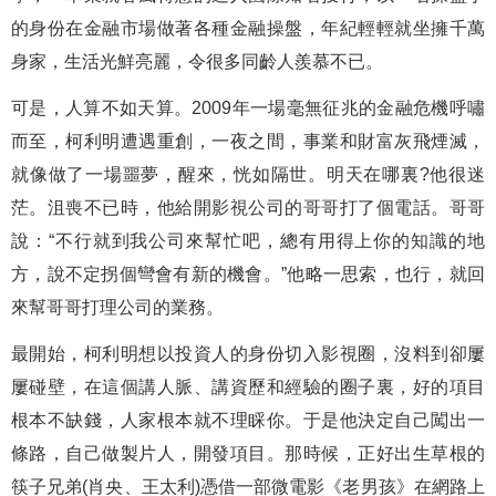
的身份在金融市場做著各種金融操盤，年紀輕輕就坐擁千萬
身家，生活光鮮亮麗，令很多同齡人羨慕不已。
可是，人算不如天算。2009年一場毫無征兆的金融危機呼嘯
而至，柯利明遭遇重創，一夜之間，事業和財富灰飛煙滅，
就像做了一場噩夢，醒來，恍如隔世。明天在哪裏?他很迷
茫。沮喪不已時，他給開影視公司的哥哥打了個電話。哥哥
說：“不行就到我公司來幫忙吧，總有用得上你的知識的地
方，說不定拐個彎會有新的機會。”他略一思索，也行，就回
來幫哥哥打理公司的業務。
最開始，柯利明想以投資人的身份切入影視圈，沒料到卻屢
屢碰壁，在這個講人脈、講資歷和經驗的圈子裏，好的項目
根本不缺錢，人家根本就不理睬你。于是他決定自己闖出一
條路，自己做製片人，開發項目。那時候，正好出生草根的
筷子兄弟(肖央、王太利)憑借一部微電影《老男孩》在網路上