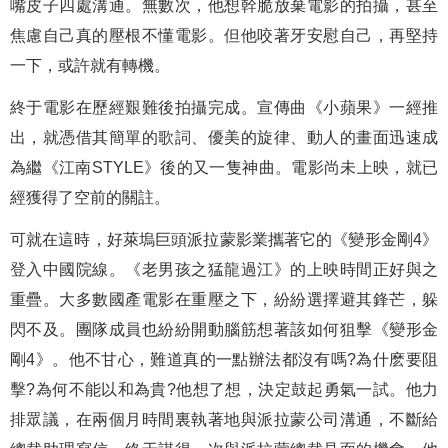
嘴皮子四處溝通。無數次，他想幹脆放棄電影的拍攝，甚至
焦慮自己真的壓根不懂電影。但他咬著牙安慰自己，再堅持
一下，或許就有轉機。
終于電影在歷經艱難後拍攝完成。宣傳曲《小蘋果》一經推
出，就憑借其簡單的歌詞、優美的旋律、動人的畫面迅速成
為繼《江南STYLE》後的又一隻神曲。電影尚未上映，就已
經獲得了空前的關註。
可就在這時，好萊塢巨頭派拉蒙影業攜著它的《變形金剛4》
登入中國院線。《老男孩之猛龍過江》的上映時間正好與之
重疊。大多數國產電影在重壓之下，紛紛選擇避其鋒芒，躲
閃不及。團隊成員也紛紛開動腦筋想著該如何狙擊《變形金
剛4》。他不甘心，難道真的一點辦法都沒有嗎?為什麽要阻
擊?為何不能以和為貴?他想了想，決定鼓起勇氣一試。他力
排眾議，在兩個月時間裏執著地與派拉蒙公司溝通，不斷給