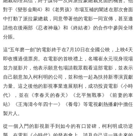
總裁助理寫信，終于謀得一次與派拉蒙總裁見面的機會。他
對于《變形金剛4》和《老男孩》市場互補的闡述在那次會面
中打動了派拉蒙總裁，同意帶著他的電影一同宣傳，甚至邀
請他在後兩部《忍者神龜》和《終結者》的合作中參與全球
分賬。
這“五年磨一劍”的電影終于在7月10日在全國公映，上映4天
即收獲過億票房。在電影的首映禮上，名嘴崔永元現身現場
並力挺影片，他表示願意包場請觀眾觀看這部電影，並表示
自己願意加入柯利明的公司，並和他一起為扶持新導演貢獻
力量。這之後他的影視事業進展順利，成功投資電影《小時
代》，並在《李春天的春天》《北平無戰事》《前妻的車
站》《王海濤今年四十一》《養母》等電視劇熱播劇中擔任
製片人。
從一個入門的影視新手到如今的有口皆碑，柯利明成功逆
襲。在電影《小時代》的發布會上，談及自己這一路走來的