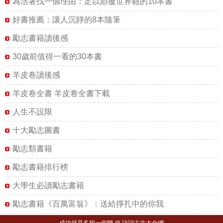
為活著找一個理由：足以顛覆世界觀的10本書
好書推薦：讓人沉靜的8本隨筆
勵志書籍讀後感
30歲前值得一看的30本書
羊皮卷讀後感
羊皮卷全書 羊皮卷全書下載
人生不設限
十大勵志圖書
勵志類書籍
勵志書籍排行榜
大學生必讀勵志書籍
勵志書籍《百萬富翁》：送給掙扎中的你我