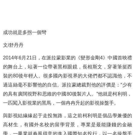
成功就是多拐一個彎
文/舒丹丹
2014年6月21日，在派拉蒙影業的《變形金剛4》中國首映禮
的舞台上，站著一位帶著黑框眼鏡，長相斯文，穿著筆挺西
裝的80後年輕人。很多國內影視界的大佬們都不認識他，不
過這絲毫不影響他的自信。派拉蒙總裁對他的評價是：“少有
的具有廣闊視野和思維的中國80後製片人。”他就是柯利明，
一匹闖入影視業的黑馬，一個冉冉升起的影視操盤手。
與影視結緣緣起于走投無路，這之前柯利明是個品學兼優的
高材生，有國外名校的留學背景，專業是最能賺錢的金融
學，一畢業就春風得意的進入國際知名投行，以一名操盤手