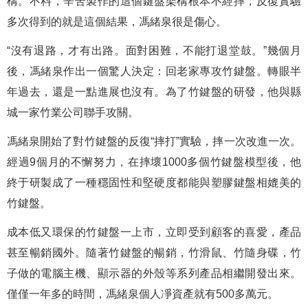
構。不料，辛苦製作的這個鍵盤架構根本不經摔，反復實驗
多次得到的就是這個結果，馮緒泉很是傷心。
“沒有退路，才有出路。面對困難，不能打退堂鼓。”幾個月
後，馮緒泉作出一個驚人決定：回老家專攻竹鍵盤。轉眼半
年過去，還是一點進展也沒有。為了竹鍵盤的研發，他與縣
城一家竹業公司聯手攻關。
馮緒泉開始了對竹鍵盤的反復“摔打”實驗，摔一次改進一次。
經過9個月的不懈努力，在摔壞1000多個竹鍵盤模型後，他
終于研製成了一種穩固性和堅硬度都能與塑膠鍵盤相媲美的
竹鍵盤。
成本低又環保的竹鍵盤一上市，立即受到顧客的喜愛，產品
甚至暢銷國外。隨著竹鍵盤的暢銷，竹滑鼠、竹隨身碟，竹
子做的電腦主機、顯示器的外殼等系列產品相繼開發出來。
僅僅一年多的時間，馮緒泉個人凈資產就有500多萬元。