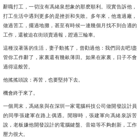
辭職打工，一切沒有馮緒泉想象的那麽順利。現實告訴他，
打工生活中遇到更多的是挫折和失敗。多年來，他進過廠，
做過苦工，擺過地攤，甚至有時候一連幾個月找不到合適的
工作，還被迫在街頭賣過報，蹬過三輪車。
這種沒著落的生活，妻子動搖了，曾勸過他：我們回去吧!盡
管你工作辭了，家裏還有幾畝薄田。如果在家裏，日子不會
過得這般苦。
他搖搖頭說：再苦，也要堅持下去。
機會終于來了。
一個周末，馮緒泉與在深圳一家電腦科技公司做開發設計員
的同學張建軍在路上偶遇。閒聊時，張建軍向馮緒泉訴苦
說，老板嫌他開發設計的電腦鍵盤、音箱等不夠創新，工作
壓力很大。