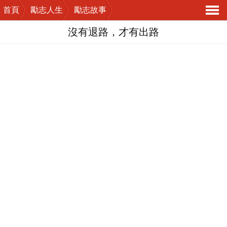
首頁
勵志人生
勵志故事
導
沒有退路，才有出路
航