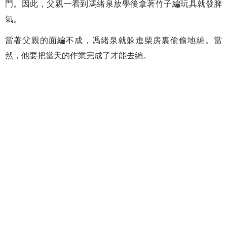
門。因此，父親一看到馮緒泉放學後拿著竹子編玩具就發脾
氣。
當著父親的面編不成，馮緒泉就躲進柴房裏偷偷地編。當
然，他要把當天的作業完成了才能去編。