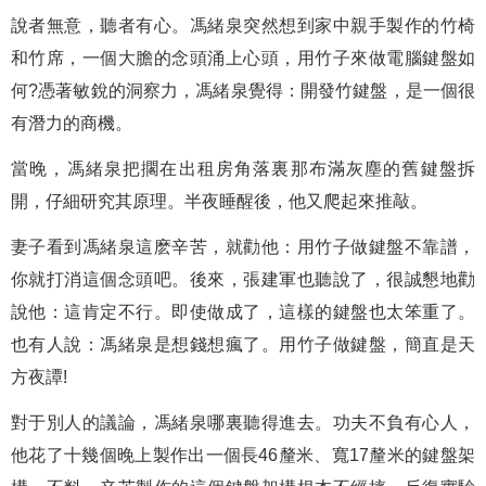
說者無意，聽者有心。馮緒泉突然想到家中親手製作的竹椅
和竹席，一個大膽的念頭涌上心頭，用竹子來做電腦鍵盤如
何?憑著敏銳的洞察力，馮緒泉覺得：開發竹鍵盤，是一個很
有潛力的商機。
當晚，馮緒泉把擱在出租房角落裏那布滿灰塵的舊鍵盤拆
開，仔細研究其原理。半夜睡醒後，他又爬起來推敲。
妻子看到馮緒泉這麽辛苦，就勸他：用竹子做鍵盤不靠譜，
你就打消這個念頭吧。後來，張建軍也聽說了，很誠懇地勸
說他：這肯定不行。即使做成了，這樣的鍵盤也太笨重了。
也有人說：馮緒泉是想錢想瘋了。用竹子做鍵盤，簡直是天
方夜譚!
對于別人的議論，馮緒泉哪裏聽得進去。功夫不負有心人，
他花了十幾個晚上製作出一個長46釐米、寬17釐米的鍵盤架