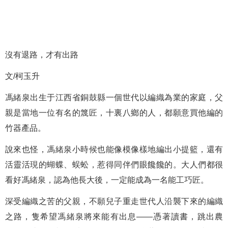
沒有退路，才有出路
文/柯玉升
馮緒泉出生于江西省銅鼓縣一個世代以編織為業的家庭，父
親是當地一位有名的篾匠，十裏八鄉的人，都願意買他編的
竹器產品。
說來也怪，馮緒泉小時候也能像模像樣地編出小提籃，還有
活靈活現的蝴蝶、蜈蚣，惹得同伴們眼饞饞的。大人們都很
看好馮緒泉，認為他長大後，一定能成為一名能工巧匠。
深受編織之苦的父親，不願兒子重走世代人沿襲下來的編織
之路，隻希望馮緒泉將來能有出息——憑著讀書，跳出農