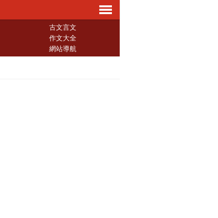
導
古文言文
作文大全
網站導航
航