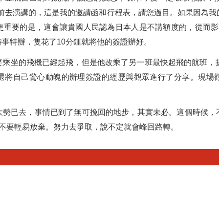
請前去演講的，這是我的邀請函和行程表，請您過目。如果因為我
更重要的是，這會讓貴國人民認為日本人是不講額度的，從而影響
事特辦，隻花了10分鍾就將他的簽證辦好。
要乘坐的飛機已經起飛，但是他改乘了另一班最快起飛的航班，提
還將自己驚心動魄的辦理簽證的經歷與觀眾進行了分享。現場
大勢已去，事情已到了無可挽回的地步，其實未必。這個時候，
也不要輕易放棄。努力去爭取，說不定就會峰回路轉。