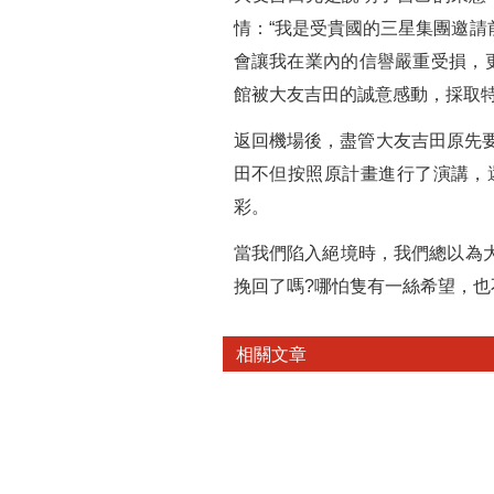
情：“我是受貴國的三星集團邀
會讓我在業內的信譽嚴重受損，
館被大友吉田的誠意感動，採取特
返回機場後，盡管大友吉田原先
田不但按照原計畫進行了演講，
彩。
當我們陷入絕境時，我們總以為
挽回了嗎?哪怕隻有一絲希望，
相關文章