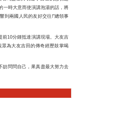
的一時大意而使演講泡湯的話，將
到兩國人民的友好交往!”總領事
前10分鍾抵達演講現場。大友吉
觀眾為大友吉田的傳奇經歷鼓掌喝
不妨問問自己，果真盡最大努力去