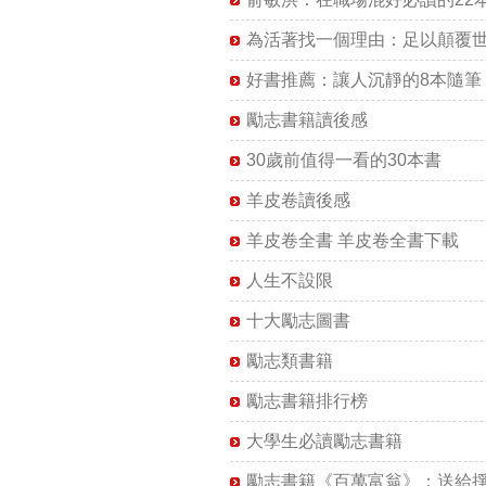
為活著找一個理由：足以顛覆世
好書推薦：讓人沉靜的8本隨筆
勵志書籍讀後感
30歲前值得一看的30本書
羊皮卷讀後感
羊皮卷全書 羊皮卷全書下載
人生不設限
十大勵志圖書
勵志類書籍
勵志書籍排行榜
大學生必讀勵志書籍
勵志書籍《百萬富翁》：送給