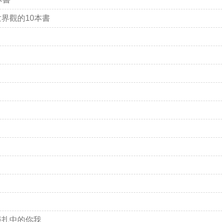
界觀的10本書
掙扎中的你我