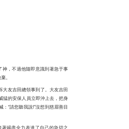
了神，不過他隨即意識到著急于事
放棄。
訴大友吉田總領事到了。大友吉田
大威猛的安保人員立即沖上去，把身
：“請您聽我說!”沒想到慈眉善目
接著竭盡全力表達了自己的急切之