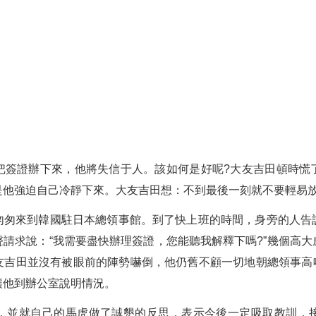
把簽證辦下來，他將失信于人。該如何是好呢?大友吉田頓時慌
是他強迫自己冷靜下來。大友吉田想：不到最後一刻就不要輕易
匆匆來到韓國駐日本總領事館。到了快上班的時間，身旁的人告
請求說：“我需要盡快辦理簽證，您能聽我解釋下嗎?”幾個高
吉田並沒有被眼前的陣勢嚇倒，他仍舊不顧一切地朝總領事高喊
讓他到辦公室說明情況。
，並就自己的馬虎做了誠懇的反思，表示今後一定吸取教訓，