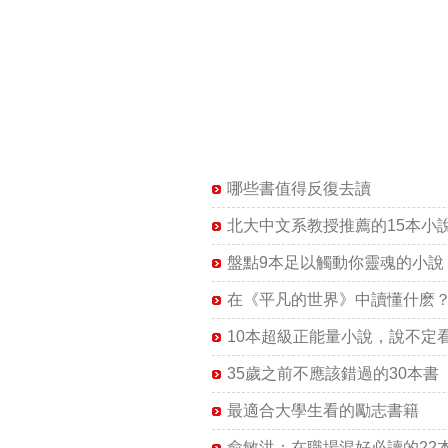
哪些書值得反復去讀
北大中文系教授推薦的15本小
盤點9本足以觸動你靈魂的小說
在《平凡的世界》中讀懂什麽
10本超級正能量小說，說不定
35歲之前不應該錯過的30本書
最適合大學生看的勵志書籍
俞敏洪：在職場混好必讀的22