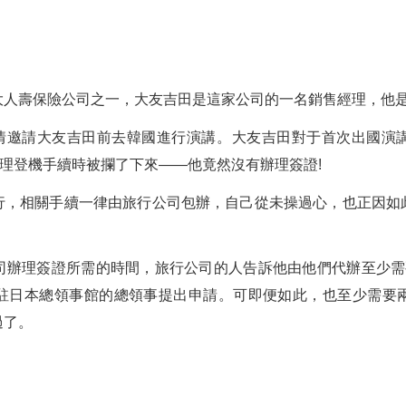
人壽保險公司之一，大友吉田是這家公司的一名銷售經理，他是2
團盛情邀請大友吉田前去韓國進行演講。大友吉田對于首次出國演
辦理登機手續時被攔了下來——他竟然沒有辦理簽證!
行，相關手續一律由旅行公司包辦，自己從未操過心，也正因如
司辦理簽證所需的時間，旅行公司的人告訴他由他們代辦至少需
駐日本總領事館的總領事提出申請。可即便如此，也至少需要
過了。