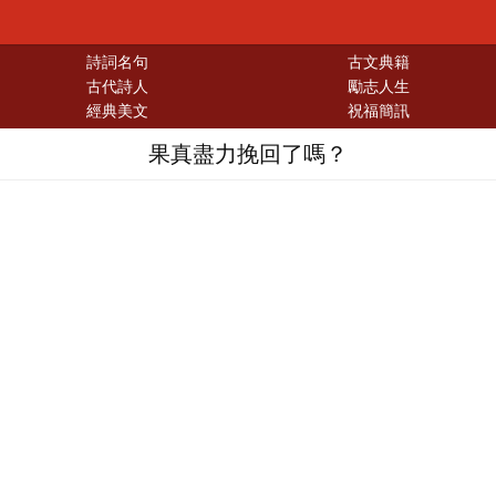
詩詞名句
古文典籍
古代詩人
勵志人生
經典美文
祝福簡訊
果真盡力挽回了嗎？