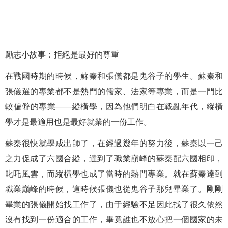
勵志小故事：拒絕是最好的尊重
在戰國時期的時候，蘇秦和張儀都是鬼谷子的學生。蘇秦和
張儀選的專業都不是熱門的儒家、法家等專業，而是一門比
較偏僻的專業——縱橫學，因為他們明白在戰亂年代，縱橫
學才是最適用也是最好就業的一份工作。
蘇秦很快就學成出師了，在經過幾年的努力後，蘇秦以一己
之力促成了六國合縱，達到了職業巔峰的蘇秦配六國相印，
叱吒風雲，而縱橫學也成了當時的熱門專業。就在蘇秦達到
職業巔峰的時候，這時候張儀也從鬼谷子那兒畢業了。剛剛
畢業的張儀開始找工作了，由于經驗不足因此找了很久依然
沒有找到一份適合的工作，畢竟誰也不放心把一個國家的未