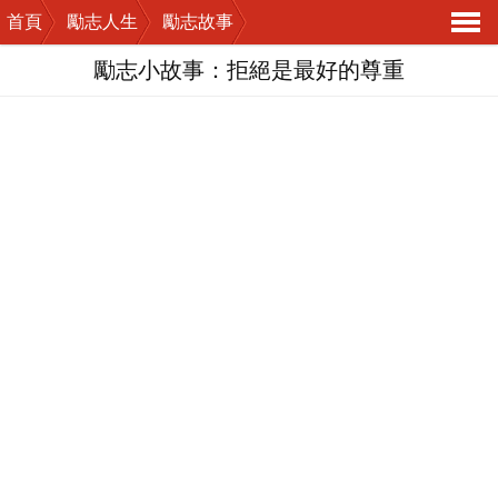
首頁
勵志人生
勵志故事
導
勵志小故事：拒絕是最好的尊重
航