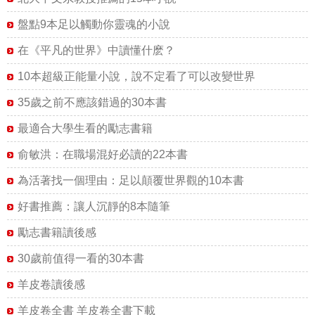
盤點9本足以觸動你靈魂的小說
在《平凡的世界》中讀懂什麽？
10本超級正能量小說，說不定看了可以改變世界
35歲之前不應該錯過的30本書
最適合大學生看的勵志書籍
俞敏洪：在職場混好必讀的22本書
為活著找一個理由：足以顛覆世界觀的10本書
好書推薦：讓人沉靜的8本隨筆
勵志書籍讀後感
30歲前值得一看的30本書
羊皮卷讀後感
羊皮卷全書 羊皮卷全書下載