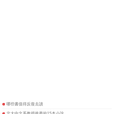
哪些書值得反復去讀
北大中文系教授推薦的15本小說