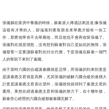
張儀躺在柴房中養傷的時候，蘇秦派人傳過話來說道;像張儀
這樣有才華的人，卻淪落到要靠朋友來舉薦才能有一份工
作，那麽他寧肯不去舉薦他，而且他也不會再收留張儀了。
張儀對此很是憤怒，沒有想到蘇秦對自己是如此的無情，張
儀發誓一定要讓蘇秦對此付出代價，于是張儀在蘇秦一個門
人的幫助下來到了秦國。
由于當時六國的合縱讓秦國很是忌憚，而張儀的到來則更是
是讓秦惠文君很是高興，尤其張儀的破解六國合縱的連橫大
計更是讓秦惠文君喜出望外，張儀很快就得到了秦惠文君的
重用。果然在經過秦惠文君和張儀的努力下，在十幾年後，
蘇秦苦心經營的六國合縱都被秦國瓦解了。
這時候的張儀很是得意，他終于報了多年以前的仇，可是讓