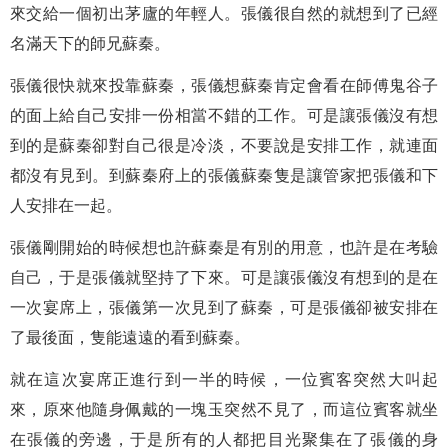
來交給一個初出茅廬的年輕人。張儀很自然的就想到了已經
名滿天下的師兄蘇秦。
張儀很快就來投靠蘇秦，張儀想蘇秦肯定會看在師傅鬼谷子
的面上給自己安排一份相當不錯的工作。可是讓張儀沒有想
到的是蘇秦卻對自己很是冷淡，不要說是安排工作，就連面
都沒有見到。到蘇秦府上的張儀蘇秦隻是讓管家把張儀和下
人安排在一起。
張儀剛開始的時候想也許蘇秦是有別的用意，也許是在考驗
自己，于是張儀就堅持了下來。可是讓張儀沒有想到的是在
一次宴席上，張儀第一次見到了蘇秦，可是張儀卻被安排在
了最後面，隻能遠遠的看到蘇秦。
就在這次宴席正進行到一半的時候，一位賓客突然大叫起
來，原來他隨身佩戴的一塊玉突然不見了，而這位賓客就坐
在張儀的旁邊，于是所有的人都把目光聚集在了張儀的身