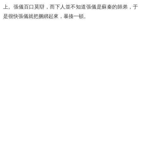
上。張儀百口莫辯，而下人並不知道張儀是蘇秦的師弟，于
是很快張儀就把捆綁起來，暴揍一頓。