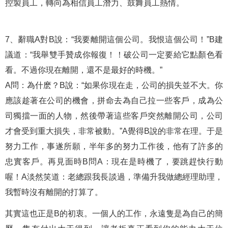
控製員工，轉向為相信員工潛力、鼓舞員工熱情。
7、辭職A對B說：“我要離開這個公司。我恨這個公司！”B建
議道：“我舉雙手贊成你報復！！破公司一定要給它點顏色看
看。不過你現在離開，還不是最好的時機。”
A問：為什麽？B說：“如果你現在走，公司的損失並不大。你
應該趁著在公司的機會，拼命去為自己拉一些客戶，成為公
司獨擋一面的人物，然後帶著這些客戶突然離開公司，公司
才會受到重大損失，非常被動。”A覺得B說的非常在理。于是
努力工作，事遂所願，半年多的努力工作後，他有了許多的
忠實客戶。再見面時B問A：現在是時機了，要跳趕快行動
喔！A淡然笑道：老總跟我長談過，準備升我做總經理助理，
我暫時沒有離開的打算了。
其實這也正是B的初衷。一個人的工作，永遠隻是為自己的簡