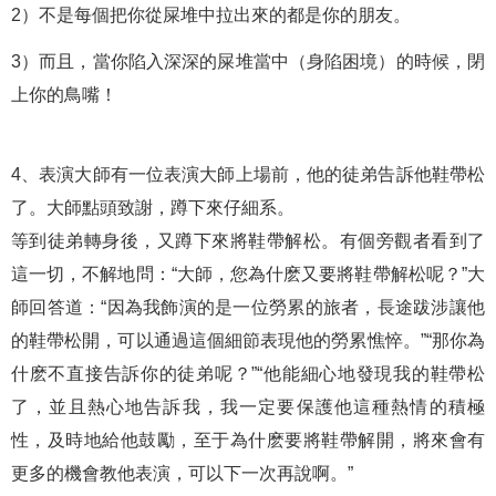
2）不是每個把你從屎堆中拉出來的都是你的朋友。
3）而且，當你陷入深深的屎堆當中（身陷困境）的時候，閉
上你的鳥嘴！
4、表演大師有一位表演大師上場前，他的徒弟告訴他鞋帶松
了。大師點頭致謝，蹲下來仔細系。
等到徒弟轉身後，又蹲下來將鞋帶解松。有個旁觀者看到了
這一切，不解地問：“大師，您為什麽又要將鞋帶解松呢？”大
師回答道：“因為我飾演的是一位勞累的旅者，長途跋涉讓他
的鞋帶松開，可以通過這個細節表現他的勞累憔悴。”“那你為
什麽不直接告訴你的徒弟呢？”“他能細心地發現我的鞋帶松
了，並且熱心地告訴我，我一定要保護他這種熱情的積極
性，及時地給他鼓勵，至于為什麽要將鞋帶解開，將來會有
更多的機會教他表演，可以下一次再說啊。”