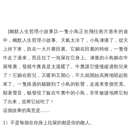
[幽默人生哲理小故事]3.一隻小鳥正在飛往南方過冬的途
中，幽默人生哲理小故事。天氣太冷了，小鳥凍僵了，從天
上掉下來，跌在一大片農田裏。它躺在田裏的時候，一隻母
牛走了過來，而且拉了一泡屎在它身上。凍僵的小鳥躺在牛
屎堆裏，發掘牛糞真是太溫暖了。牛糞讓它慢慢緩過勁兒來
了！它躺在那兒，又暖和又開心，不久就開始高興地唱起歌
來了。一隻路過的貓聽到了小鳥的歌聲，走過來查個究竟。
順著聲音，貓發現了躲在牛糞中的小鳥，非常敏捷地將它刨
了出來，並將它給吃了！
這個故事的寓意是……
1）不是每個在你身上拉屎的都是你的敵人。