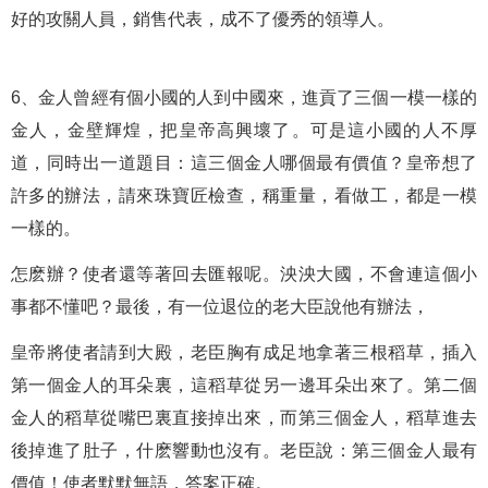
好的攻關人員，銷售代表，成不了優秀的領導人。
6、金人曾經有個小國的人到中國來，進貢了三個一模一樣的
金人，金壁輝煌，把皇帝高興壞了。可是這小國的人不厚
道，同時出一道題目：這三個金人哪個最有價值？皇帝想了
許多的辦法，請來珠寶匠檢查，稱重量，看做工，都是一模
一樣的。
怎麽辦？使者還等著回去匯報呢。泱泱大國，不會連這個小
事都不懂吧？最後，有一位退位的老大臣說他有辦法，
皇帝將使者請到大殿，老臣胸有成足地拿著三根稻草，插入
第一個金人的耳朵裏，這稻草從另一邊耳朵出來了。第二個
金人的稻草從嘴巴裏直接掉出來，而第三個金人，稻草進去
後掉進了肚子，什麽響動也沒有。老臣說：第三個金人最有
價值！使者默默無語，答案正確。