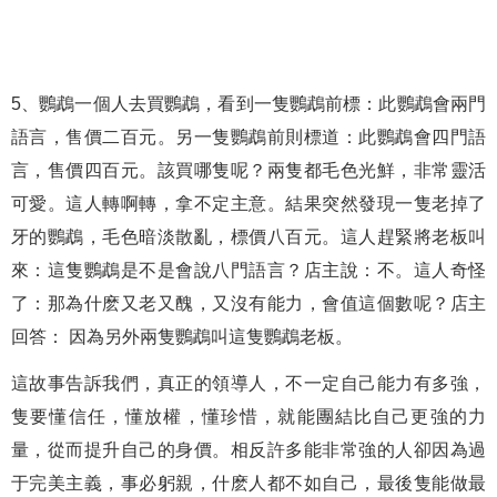
5、鸚鵡一個人去買鸚鵡，看到一隻鸚鵡前標：此鸚鵡會兩門
語言，售價二百元。另一隻鸚鵡前則標道：此鸚鵡會四門語
言，售價四百元。該買哪隻呢？兩隻都毛色光鮮，非常靈活
可愛。這人轉啊轉，拿不定主意。結果突然發現一隻老掉了
牙的鸚鵡，毛色暗淡散亂，標價八百元。這人趕緊將老板叫
來：這隻鸚鵡是不是會說八門語言？店主說：不。這人奇怪
了：那為什麽又老又醜，又沒有能力，會值這個數呢？店主
回答： 因為另外兩隻鸚鵡叫這隻鸚鵡老板。
這故事告訴我們，真正的領導人，不一定自己能力有多強，
隻要懂信任，懂放權，懂珍惜，就能團結比自己更強的力
量，從而提升自己的身價。相反許多能非常強的人卻因為過
于完美主義，事必躬親，什麽人都不如自己，最後隻能做最