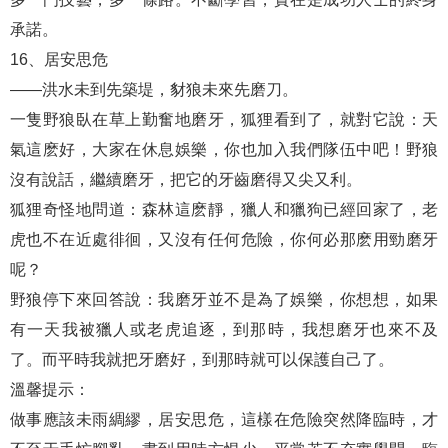
承諾。
16、居安思危
——洪水未到先築堤，豺狼未來先磨刀。
一隻野狼臥在草上勤奮地磨牙，狐狸看到了，就對它說：天
氣這麽好，大家在休息娛樂，你也加入我們隊伍中吧！野狼
沒有說話，繼續磨牙，把它的牙齒磨得又尖又利。
狐狸奇怪地問道：森林這麽靜，獵人和獵狗已經回家了，老
虎也不在近處徘徊，又沒有任何危險，你何必那麽用勁磨牙
呢？
野狼停下來回答說：我磨牙並不是為了娛樂，你想想，如果
有一天我被獵人或老虎追逐，到那時，我想磨牙也來不及
了。而平時我就把牙磨好，到那時就可以保護自己了。
溫馨提示：
做事應該未雨綢繆，居安思危，這樣在危險突然降臨時，才