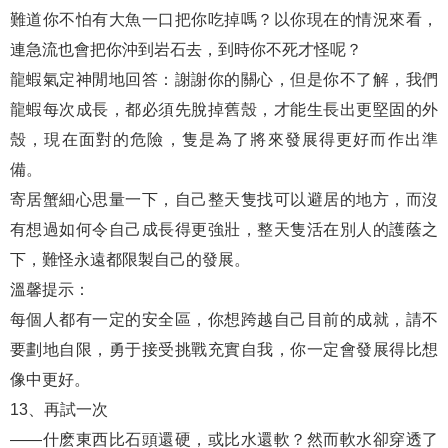
難道你不怕有大魚一口把你吃掉嗎？以你現在的情況來看，
連急流也會把你沖到岩石去，到時你不死才怪呢？
龍蝦氣定神閒地回答：謝謝你的關心，但是你不了解，我們
龍蝦每次成長，都必須先脫掉舊殼，才能生長出更堅固的外
殼，現在面對的危險，隻是為了將來發展得更好而作出準
備。
寄居蟹細心思量一下，自己整天隻找可以避居的地方，而沒
有想過如何令自己成長得更強壯，整天隻活在別人的護蔭之
下，難怪永遠都限製自己的發展。
溫馨提示：
每個人都有一定的安全區，你想跨越自己目前的成就，請不
要劃地自限，勇于接受挑戰充實自我，你一定會發展得比想
像中更好。
13、再試一次
——什麽東西比石頭還硬，或比水還軟？然而軟水卻穿透了