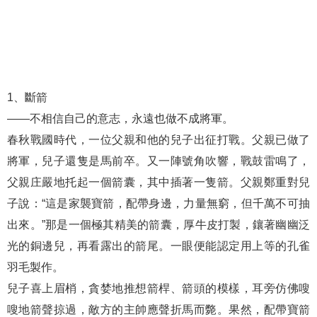
1、斷箭
——不相信自己的意志，永遠也做不成將軍。
春秋戰國時代，一位父親和他的兒子出征打戰。父親已做了
將軍，兒子還隻是馬前卒。又一陣號角吹響，戰鼓雷鳴了，
父親庄嚴地托起一個箭囊，其中插著一隻箭。父親鄭重對兒
子說：“這是家襲寶箭，配帶身邊，力量無窮，但千萬不可抽
出來。”那是一個極其精美的箭囊，厚牛皮打製，鑲著幽幽泛
光的銅邊兒，再看露出的箭尾。一眼便能認定用上等的孔雀
羽毛製作。
兒子喜上眉梢，貪婪地推想箭桿、箭頭的模樣，耳旁仿佛嗖
嗖地箭聲掠過，敵方的主帥應聲折馬而斃。果然，配帶寶箭