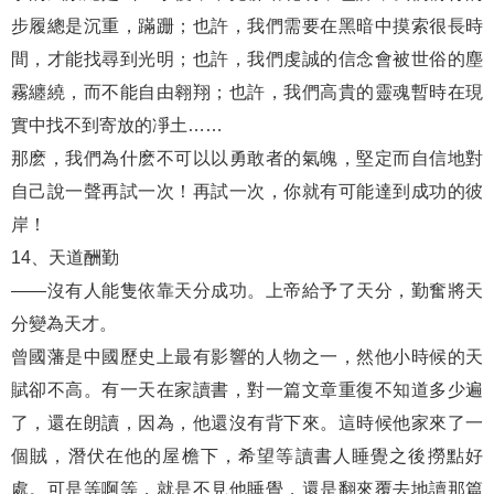
步履總是沉重，蹣跚；也許，我們需要在黑暗中摸索很長時
間，才能找尋到光明；也許，我們虔誠的信念會被世俗的塵
霧纏繞，而不能自由翱翔；也許，我們高貴的靈魂暫時在現
實中找不到寄放的凈土……
那麽，我們為什麽不可以以勇敢者的氣魄，堅定而自信地對
自己說一聲再試一次！再試一次，你就有可能達到成功的彼
岸！
14、天道酬勤
——沒有人能隻依靠天分成功。上帝給予了天分，勤奮將天
分變為天才。
曾國藩是中國歷史上最有影響的人物之一，然他小時候的天
賦卻不高。有一天在家讀書，對一篇文章重復不知道多少遍
了，還在朗讀，因為，他還沒有背下來。這時候他家來了一
個賊，潛伏在他的屋檐下，希望等讀書人睡覺之後撈點好
處。可是等啊等，就是不見他睡覺，還是翻來覆去地讀那篇