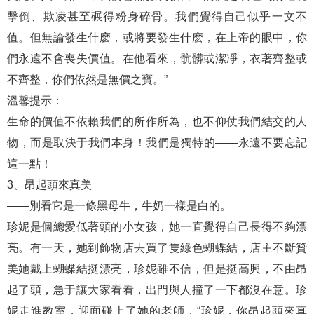
擊倒、欺凌甚至碾得粉身碎骨。我們覺得自己似乎一文不
值。但無論發生什麽，或將要發生什麽，在上帝的眼中，你
們永遠不會喪失價值。在他看來，骯髒或潔凈，衣著齊整或
不齊整，你們依然是無價之寶。”
溫馨提示：
生命的價值不依賴我們的所作所為，也不仰仗我們結交的人
物，而是取決于我們本身！我們是獨特的——永遠不要忘記
這一點！
3、昂起頭來真美
——別看它是一條黑母牛，牛奶一樣是白的。
珍妮是個總愛低著頭的小女孩，她一直覺得自己長得不夠漂
亮。有一天，她到飾物店去買了隻綠色蝴蝶結，店主不斷贊
美她戴上蝴蝶結挺漂亮，珍妮雖不信，但是挺高興，不由昂
起了頭，急于讓大家看看，出門與人撞了一下都沒在意。珍
妮走進教室，迎面碰上了她的老師，“珍妮，你昂起頭來真