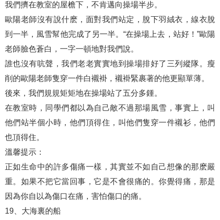
我們擠在教室的屋檐下，不肯邁向操場半步。
歐陽老師沒有說什麽，面對我們站定，脫下羽絨衣，線衣脫
到一半，風雪幫他完成了另一半。“在操場上去，站好！”歐陽
老師臉色蒼白，一字一頓地對我們說。
誰也沒有吭聲，我們老老實實地到操場排好了三列縱隊。瘦
削的歐陽老師隻穿一件白襯褂，襯褂緊裹著的他更顯單薄。
後來，我們規規矩矩地在操場站了五分多鍾。
在教室時，同學們都以為自己敵不過那場風雪，事實上，叫
他們站半個小時，他們頂得住，叫他們隻穿一件襯衫，他們
也頂得住。
溫馨提示：
正如生命中的許多傷痛一樣，其實並不如自己想像的那麽嚴
重。如果不把它當回事，它是不會很痛的。你覺得痛，那是
因為你自以為傷口在痛，害怕傷口的痛。
19、大海裏的船