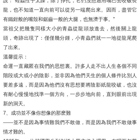
說：“蝗蟲性子太躁，除了掙扎，它們沒想過用嘴巴去咬破長
龍，也不知道一直向前可以從另一端爬出來。因而，盡管它
有鐵鉗般的嘴殼和鋸齒一般的大腿，也無濟于事。”
當祖父把幾隻同樣大小的青蟲從龍頭放進去，然後關上龍
頭，奇跡出現了：僅僅幾分鍾，小青蟲們就一一地從龍尾爬
了出來。
溫馨提示：
命運一直藏匿在我們的思想裏。許多人走不出人生各個不同
階段或大或小的陰影，並非因為他們天生的個人條件比別人
要差多遠，而是因為他們沒有思想要將陰影紙龍咬破，也沒
有耐心慢慢地找準一個方向，一步步地向前，直到眼前出現
新的洞天。
7、成功並不像你想像的那麽難
——並不是因為事情難我們不敢做，而是因為我們不敢做事
情才難的。