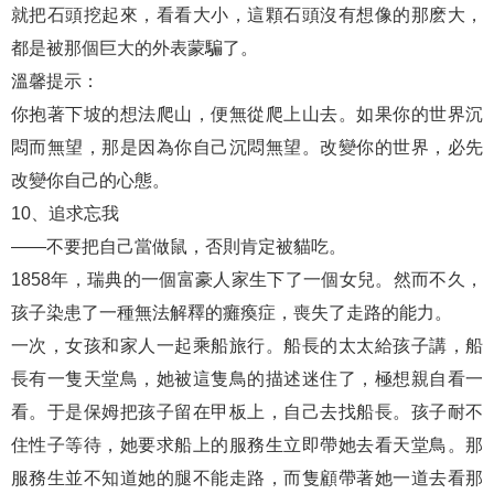
就把石頭挖起來，看看大小，這顆石頭沒有想像的那麽大，
都是被那個巨大的外表蒙騙了。
溫馨提示：
你抱著下坡的想法爬山，便無從爬上山去。如果你的世界沉
悶而無望，那是因為你自己沉悶無望。改變你的世界，必先
改變你自己的心態。
10、追求忘我
——不要把自己當做鼠，否則肯定被貓吃。
1858年，瑞典的一個富豪人家生下了一個女兒。然而不久，
孩子染患了一種無法解釋的癱瘓症，喪失了走路的能力。
一次，女孩和家人一起乘船旅行。船長的太太給孩子講，船
長有一隻天堂鳥，她被這隻鳥的描述迷住了，極想親自看一
看。于是保姆把孩子留在甲板上，自己去找船長。孩子耐不
住性子等待，她要求船上的服務生立即帶她去看天堂鳥。那
服務生並不知道她的腿不能走路，而隻顧帶著她一道去看那