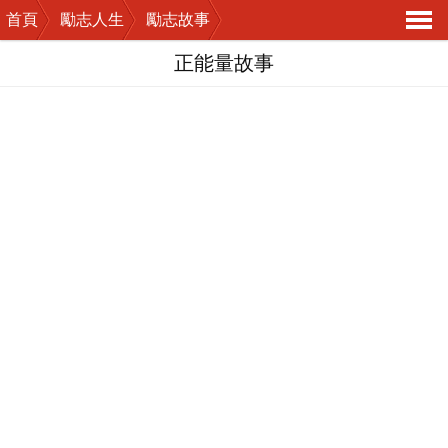
首頁
勵志人生
勵志故事
導
正能量故事
航