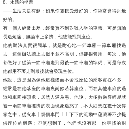
8、永遠的坐票
——生活真是有趣：如果你隻接受最好的，你經常會得到最
好的。
有一個人經常出差，經常買不到對號入坐的車票。可是無論
長途短途，無論車上多擠，他總能找到座位。
他的辦法其實很簡單，就是耐心地一節車廂一節車廂找過
去。這個辦法聽上去似乎並不高明，但卻很管用。每次，他
都做好了從第一節車廂走到最後一節車廂的準備，可是每次
他都用不著走到最後就會發現空位。
他說，這是因為像他這樣鍥而不舍找座位的乘客實在不多。
經常是在他落座的車廂裏尚餘若幹座位，而在其他車廂的過
道和車廂接頭處，居然人滿為患。他說，大多數乘客輕易就
被一兩節車廂擁擠的表面現象迷惑了，不大細想在數十次停
靠之中，從火車十幾個車門上上下下的流動中蘊藏著不少提
供座位的機遇；即使想到了，他們也沒有那一份尋找的耐