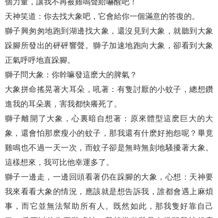
個力量，讓我不再被雞鳴聲給嚇醒吧！
天神笑道：你去找大象吧，它會給你一個滿意的答復的。
獅子興匆匆地跑到湖邊找大象，還沒見到大象，就聽到大象
跺腳所發出的砰砰響聲。獅子加速地跑向大象，卻看到大象
正氣呼呼地直跺腳。
獅子問大象：你幹嘛發這麽大的脾氣？
大象拼命搖晃著大耳朵，吼著：有隻討厭的小蚊子，總想鑽
進我的耳朵裏，害我都快癢死了。
獅子離開了大象，心裏暗自想著：原來體型這麽巨大的大
象，還會怕那麽瘦小的蚊子，那我還有什麽好抱怨呢？畢竟
雞鳴也不過一天一次，而蚊子卻是無時無刻地騷擾著大象。
這樣想來，我可比他幸運多了。
獅子一邊走，一邊回頭看著仍在跺腳的大象，心想：天神要
我來看看大象的情況，應該就是想告訴我，誰都會遇上麻煩
事，而它並無法幫助所有人。既然如此，那我隻好靠自己