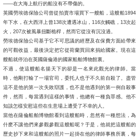
——在大海上航行的船沒有不帶傷的。
英國勞埃德保險公司曾從拍賣市場買下一艘船，這艘船1894
年下水，在大西洋上曾138次遭遇冰山，116次觸礁，13次起
火，207次被風暴扭斷桅桿，然而它從沒有沉沒過。
勞埃德保險公司基于它不可思議的經歷及在保費方面給帶來
的可觀收益，最後決定把它從荷蘭買回來捐給國家。現在這
艘船就停泊在英國薩倫港的國家船舶博物館裏。
不過，使這艘船名揚天下的卻是一名來此觀光的律師。當
時，他剛打輸了一場官司，委托人也于不久前自殺了。盡管
這不是他的第一次失敗辯護，也不是他遇到的第一例自殺事
件，然而，每當遇到這樣的事情，他總有一種負罪感。他不
知該怎樣安慰這些在生意場上遭受了不幸的人。
當他在薩倫船舶博物館看到這艘船時，忽然有一種想法，為
什麽不讓他們來參觀參觀這艘船呢？于是，他就把這艘船的
歷史抄下來和這艘船的照片一起掛在他的律師事務所裏，每