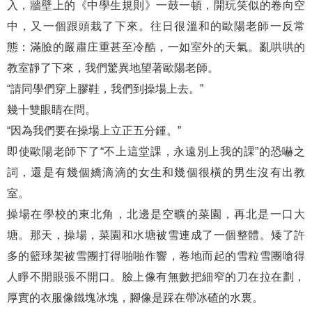
入，牆壁上的《中學生規則》一鼓一頓，開玩笑似的卷向空
中，又一個跟頭栽了下來。往日很溫和的歐陽老師一反常
態：滿臉的嚴肅庄重甚至冷酷，一如室外的天氣。亂哄哄的
教室靜了下來，我們驚異地望著歐陽老師。
“請同學們穿上膠鞋，我們到操場上去。”
幾十雙眼睛在問。
“因為我們要在操場上立正五分鍾。”
即使歐陽老師下了“不上這堂課，永遠別上我的課”的恐嚇之
詞，還是有幾個嬌滴滴的女生和幾個很橫的男生沒有出教
室。
操場在學校的東北角，北邊是空曠的菜園，再北是一口大
塘。那天，操場，菜園和水塘被雪連成了一個整體。矮了許
多的籃球架被雪團打得啪啪作響，卷地而起的雪粒雪團嗆得
人睜不開眼張不開口。臉上像有無數把細窄的刀在拉在劃，
厚實的衣服像鐵塊冰塊，腳像是踩在帶冰碴的水裏。