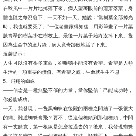
在秋風中一片片地掉落下來。病人望著眼前的蕭蕭落葉，身
體也隨之每況愈下，一天不如一天。她說：“當樹葉全部掉光
時，我也就要死了。”一位老畫家得知後，用彩筆畫了一片葉
脈青翠的樹葉掛在樹枝上。最後一片葉子始終沒掉下來。隻
因為生命中的這片綠，病人竟奇跡般地活了下來。
溫馨提示：
人生可以沒有很多東西，卻唯獨不能沒有希望。希望是人類
生活的一項重要的價值。有希望之處，生命就生生不息！
5、飛翔的蜘蛛
——信念是一種無堅不催的力量，當你堅信自己能成功時，
你必能成功。
一天，我發現，一隻黑蜘蛛在後院的兩檐之間結了一張很大
的網。難道蜘蛛會飛？要不，從這個檐頭到那個檐頭，中間
有一丈餘寬，第一根線是怎麽拉過去的？後來，我發現蜘蛛
走了許多彎路。從一個檐頭起，打結，順牆而下，一步一步