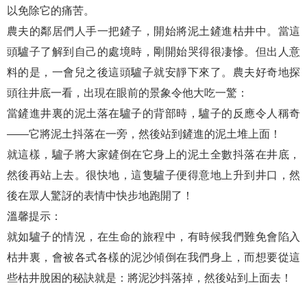
以免除它的痛苦。
農夫的鄰居們人手一把鏟子，開始將泥土鏟進枯井中。當這
頭驢子了解到自己的處境時，剛開始哭得很凄慘。但出人意
料的是，一會兒之後這頭驢子就安靜下來了。農夫好奇地探
頭往井底一看，出現在眼前的景象令他大吃一驚：
當鏟進井裏的泥土落在驢子的背部時，驢子的反應令人稱奇
——它將泥土抖落在一旁，然後站到鏟進的泥土堆上面！
就這樣，驢子將大家鏟倒在它身上的泥土全數抖落在井底，
然後再站上去。很快地，這隻驢子便得意地上升到井口，然
後在眾人驚訝的表情中快步地跑開了！
溫馨提示：
就如驢子的情況，在生命的旅程中，有時候我們難免會陷入
枯井裏，會被各式各樣的泥沙傾倒在我們身上，而想要從這
些枯井脫困的秘訣就是：將泥沙抖落掉，然後站到上面去！