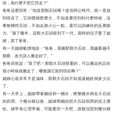
頭，為什麽不把它挖走？”
爸爸這麽回答：“你說那顆石頭喔？從你阿公時代，就一直放
到現在了，它的體積那麽大，不知道要挖到到什麽時候，沒
事無聊挖石頭，不如走路小心一點，還可以訓練你的反應能
力。”過了幾年，這顆大石頭留到下一代，當時的兒子娶了媳
婦，當了爸爸。
有一天媳婦氣憤地說：“爸爸，菜園那顆大石頭，我越看越不
順眼，改天請人搬走好了。”
爸爸回答說：“算了吧！那顆大石頭很重的，可以搬走的話在
我小時候就搬走了，哪會讓它留到現在啊？”
媳婦心底非常不是滋味，那顆大石頭不知道讓她跌倒多少次
了。
有一天早上，媳婦帶著鋤頭和一桶水，將整桶水倒在大石頭
的四周。十幾分鍾以後，媳婦用鋤頭把大石頭四周的泥土攪
松。婦早有心理準備，可能要挖一天吧，誰都沒想到幾分鍾