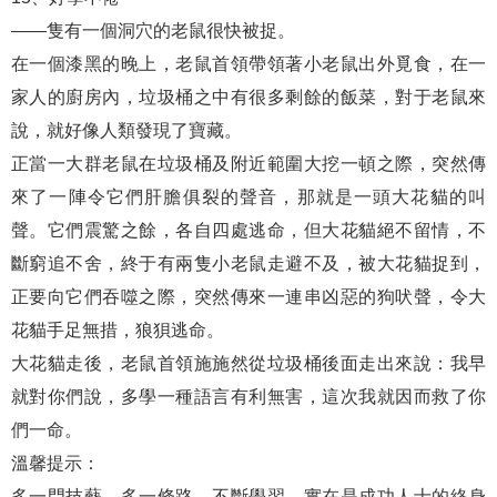
——隻有一個洞穴的老鼠很快被捉。
在一個漆黑的晚上，老鼠首領帶領著小老鼠出外覓食，在一
家人的廚房內，垃圾桶之中有很多剩餘的飯菜，對于老鼠來
說，就好像人類發現了寶藏。
正當一大群老鼠在垃圾桶及附近範圍大挖一頓之際，突然傳
來了一陣令它們肝膽俱裂的聲音，那就是一頭大花貓的叫
聲。它們震驚之餘，各自四處逃命，但大花貓絕不留情，不
斷窮追不舍，終于有兩隻小老鼠走避不及，被大花貓捉到，
正要向它們吞噬之際，突然傳來一連串凶惡的狗吠聲，令大
花貓手足無措，狼狽逃命。
大花貓走後，老鼠首領施施然從垃圾桶後面走出來說：我早
就對你們說，多學一種語言有利無害，這次我就因而救了你
們一命。
溫馨提示：
多一門技藝，多一條路。不斷學習，實在是成功人士的終身