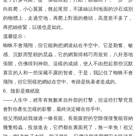
向前爬，小心翼翼，翹起尾部，不讓絲沾到地面的沙石或別
的物體上，走過空地，再爬上對面的檐頭，高度差不多了，
再把絲收緊，以後也是如此。
溫馨提示：
蜘蛛不會飛翔，但它能夠把網凌結在半空中。它是勤奮、敏
感、沉默而堅韌的昆蟲，它的網製得精巧而規矩，八卦形地
張開，仿佛得到神助。這樣的成績，使人不由想起那些沉默
寡言的人和一些深藏不露的智者。于是，我記住了蜘蛛不會
飛翔，但它照樣把網結在空中。奇跡是執著者造成的。
6、陰影是條紙龍
——人生中，經常有無數來自外部的打擊，但這些打擊究竟
會對你產生怎樣的影響，最終決定權在你手中。
祖父用紙給我做過一條長龍。長龍腹腔的空隙僅僅隻能容納
幾隻蝗蟲，投放進去，它們都在裏面死了，無一幸免！祖父