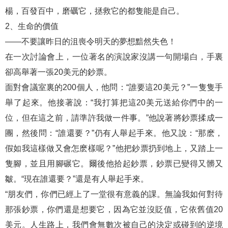
楊，百發百中，磨礪它，拯救它的都隻能是自己。
2、生命的價值
——不要讓昨日的沮喪令明天的夢想黯然失色！
在一次討論會上，一位著名的演說家沒講一句開場白，手裏
卻高舉著一張20美元的鈔票。
面對會議室裏的200個人，他問：“誰要這20美元？”一隻隻手
舉了起來。他接著說：“我打算把這20美元送給你們中的一
位，但在這之前，請準許我做一件事。”他說著將鈔票揉成一
團，然後問：“誰還要？”仍有人舉起手來。他又說：“那麽，
假如我這樣做又會怎麽樣呢？”他把鈔票扔到地上，又踏上一
隻腳，並且用腳碾它。爾後他拾起鈔票，鈔票已變得又髒又
皺。“現在誰還要？”還是有人舉起手來。
“朋友們，你們已經上了一堂很有意義的課。無論我如何對待
那張鈔票，你們還是想要它，因為它並沒貶值，它依舊值20
美元。人生路上，我們會無數次被自己的決定或碰到的逆境