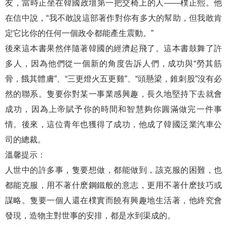
友，當時正坐在韓國政壇第一把交椅上的人——樸正熙。他
在信中說，“我不敢說這部著作對你有多大的幫助，但我敢肯
定它比你的任何一個政令都能產生震動。”
後來這本書果然伴隨著韓國的經濟起飛了。這本書鼓舞了許
多人，因為他們從一個新的角度告訴人們，成功與“勞其筋
骨，餓其體膚”、“三更燈火五更雞”、“頭懸梁，錐刺股”沒有必
然的聯系。隻要你對某一事業感興趣，長久地堅持下去就會
成功，因為上帝賦予你的時間和智慧夠你圓滿做完一件事
情。後來，這位青年也獲得了成功，他成了韓國泛業汽車公
司的總裁。
溫馨提示：
人世中的許多事，隻要想做，都能做到，該克服的困難，也
都能克服，用不著什麽鋼鐵般的意志，更用不著什麽技巧或
謀略。隻要一個人還在樸實而饒有興趣地生活著，他終究會
發現，造物主對世事的安排，都是水到渠成的。