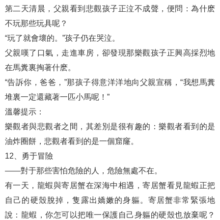
第二天清晨，父親看到悲觀孩子正泣不成聲，便問：為什麽
不玩那些玩具呢？
“玩了就會壞的。”孩子仍在哭泣。
父親嘆了口氣，走進車房，卻發現那樂觀孩子正興高採烈地
在馬糞裏掏著什麽。
“告訴你，爸爸，”那孩子得意洋洋地向父親宣稱，“我想馬糞
堆裏一定還藏著一匹小馬呢！”
溫馨提示：
樂觀者與悲觀者之間，其差別是很有趣的：樂觀者看到的是
油炸圈餅，悲觀者看到的是一個窟窿。
12、勇于冒險
——對于那些害怕危險的人，危險無處不在。
有一天，龍蝦與寄居蟹在深海中相遇，寄居蟹看見龍蝦正把
自己的硬殼脫掉，隻露出嬌嫩的身軀。寄居蟹非常緊張地
說：龍蝦，你怎可以把唯一保護自己身軀的硬殼也放棄呢？