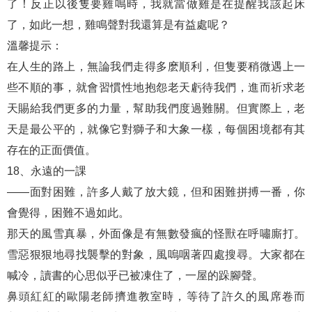
了！反正以後隻要雞鳴時，我就當做雞是在提醒我該起床
了，如此一想，雞鳴聲對我還算是有益處呢？
溫馨提示：
在人生的路上，無論我們走得多麽順利，但隻要稍微遇上一
些不順的事，就會習慣性地抱怨老天虧待我們，進而祈求老
天賜給我們更多的力量，幫助我們度過難關。但實際上，老
天是最公平的，就像它對獅子和大象一樣，每個困境都有其
存在的正面價值。
18、永遠的一課
——面對困難，許多人戴了放大鏡，但和困難拼搏一番，你
會覺得，困難不過如此。
那天的風雪真暴，外面像是有無數發瘋的怪獸在呼嘯廝打。
雪惡狠狠地尋找襲擊的對象，風嗚咽著四處搜尋。大家都在
喊冷，讀書的心思似乎已被凍住了，一屋的跺腳聲。
鼻頭紅紅的歐陽老師擠進教室時，等待了許久的風席卷而