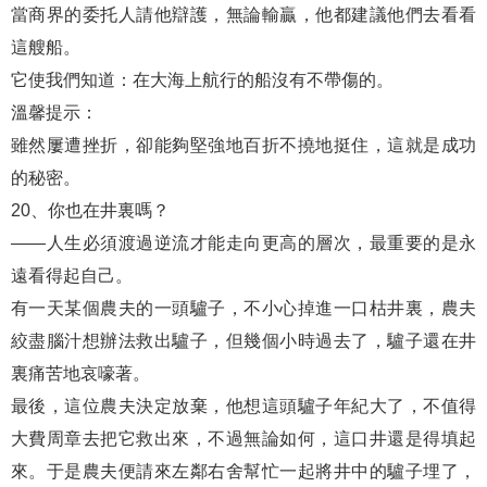
當商界的委托人請他辯護，無論輸贏，他都建議他們去看看
這艘船。
它使我們知道：在大海上航行的船沒有不帶傷的。
溫馨提示：
雖然屢遭挫折，卻能夠堅強地百折不撓地挺住，這就是成功
的秘密。
20、你也在井裏嗎？
——人生必須渡過逆流才能走向更高的層次，最重要的是永
遠看得起自己。
有一天某個農夫的一頭驢子，不小心掉進一口枯井裏，農夫
絞盡腦汁想辦法救出驢子，但幾個小時過去了，驢子還在井
裏痛苦地哀嚎著。
最後，這位農夫決定放棄，他想這頭驢子年紀大了，不值得
大費周章去把它救出來，不過無論如何，這口井還是得填起
來。于是農夫便請來左鄰右舍幫忙一起將井中的驢子埋了，