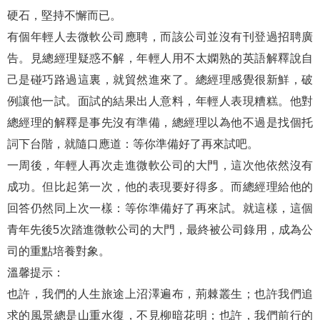
硬石，堅持不懈而已。
有個年輕人去微軟公司應聘，而該公司並沒有刊登過招聘廣
告。見總經理疑惑不解，年輕人用不太嫻熟的英語解釋說自
己是碰巧路過這裏，就貿然進來了。總經理感覺很新鮮，破
例讓他一試。面試的結果出人意料，年輕人表現糟糕。他對
總經理的解釋是事先沒有準備，總經理以為他不過是找個托
詞下台階，就隨口應道：等你準備好了再來試吧。
一周後，年輕人再次走進微軟公司的大門，這次他依然沒有
成功。但比起第一次，他的表現要好得多。而總經理給他的
回答仍然同上次一樣：等你準備好了再來試。就這樣，這個
青年先後5次踏進微軟公司的大門，最終被公司錄用，成為公
司的重點培養對象。
溫馨提示：
也許，我們的人生旅途上沼澤遍布，荊棘叢生；也許我們追
求的風景總是山重水復，不見柳暗花明；也許，我們前行的