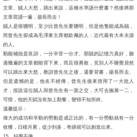
文章。賊人大怒，跳出來說，這種水準讀什麽書？然後將那
文章背誦一遍，揚長而去！
賊人是很聰明，至少比曾先生要聰明，但是他隻能成為賊，
而曾先生卻成為毛澤東主席都欽佩的人：近代最有大本夫源
的人。
勤能補拙是良訓，一分辛苦一分才。那賊的記憶力真好，聽
過幾遍的文章都能背下來，而且很勇敢，見別人不睡覺居然
可以跳出來大怒，教訓曾先生之後，還要背書，揚長而去。
但是遺憾的是，他名不經傳，曾先生後來啓用了一大批人
才，按說這位賊人與曾先生有一面之交，大可去施展一二，
可惜，他的天賦沒有加上勤奮，變得不知所終。
溫馨提示：
偉大的成功和辛勤的勞動是成正比的，有一分勞動就有一分
收獲，日積月累，從少到多，奇跡就可以創造出來。
15、好學不倦