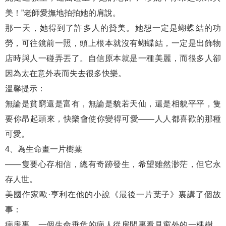
美！”老師愛撫地拍拍她的肩說。
那一天，她得到了許多人的贊美。她想一定是蝴蝶結的功
勞，可往鏡前一照，頭上根本就沒有蝴蝶結，一定是出飾物
店時與人一碰弄丟了。自信原本就是一種美麗，而很多人卻
因為太在意外表而失去很多快樂。
溫馨提示：
無論是貧窮還是富有，無論是貌若天仙，還是相貌平平，隻
要你昂起頭來，快樂會使你變得可愛——人人都喜歡的那種
可愛。
4、為生命畫一片樹葉
——隻要心存相信，總有奇跡發生，希望雖然渺茫，但它永
存人世。
美國作家歐·亨利在他的小說《最後一片葉子》裏講了個故
事：
病房裏，一個生命垂危的病人從房間裏看見窗外的一棵樹，