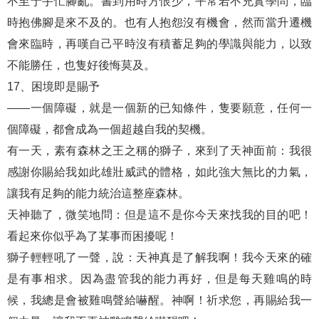
不至于手忙腳亂。書到用時方恨少，平常若不充實學問，臨
時抱佛腳是來不及的。也有人抱怨沒有機會，然而當升遷機
會來臨時，再嘆自己平時沒有積蓄足夠的學識與能力，以致
不能勝任，也隻好後悔莫及。
17、困境即是賜予
——一個障礙，就是一個新的已知條件，隻要願意，任何一
個障礙，都會成為一個超越自我的契機。
有一天，素有森林之王之稱的獅子，來到了天神面前：我很
感謝你賜給我如此雄壯威武的體格，如此強大無比的力氣，
讓我有足夠的能力統治這整座森林。
天神聽了，微笑地問：但是這不是你今天來找我的目的吧！
看起來你似乎為了某事而困擾呢！
獅子輕輕吼了一聲，說：天神真是了解我啊！我今天來的確
是有事相求。因為盡管我的能力再好，但是每天雞鳴的時
候，我總是會被雞鳴聲給嚇醒。神啊！祈求您，再賜給我一