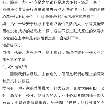
心。眼前一方小小立足之地很容易讓大多數人滿足，為了一
兩個座位背負著行囊擠來擠去有些人也覺得不值。他們還擔
心萬一找不到座位，回頭連個好好站著的地方也沒有了。
與生活中一些安于現狀不思進取害怕失敗的人，永遠隻能滯
留在沒有成功的起點上一樣，這些不願主動找座位的乘客大
多隻能在上車時最初的落腳之處一直站到下車。
溫馨提示：
自信、執著、富有遠見、勤于實踐，會讓你握有一張人生之
旅永遠的坐票。
9、心中的頑石
——阻礙我們去發現、去創造的，僅僅是我們心理上的障礙
和思想中的頑石。
從前有一戶人家的菜園擺著一顆大石頭，寬度大約有四十公
分，高度有十公分。到菜園的人，不小心就會踢到那一顆大
石頭，不是跌倒就是擦傷。兒子問：“爸爸，那顆討厭的石