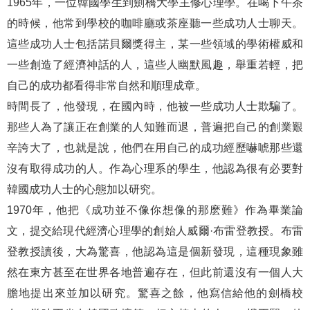
1965年，一位韓國學生到劍橋大學主修心理學。在喝下午茶
的時候，他常到學校的咖啡廳或茶座聽一些成功人士聊天。
這些成功人士包括諾貝爾獎得主，某一些領域的學術權威和
一些創造了經濟神話的人，這些人幽默風趣，舉重若輕，把
自己的成功都看得非常自然和順理成章。
時間長了，他發現，在國內時，他被一些成功人士欺騙了。
那些人為了讓正在創業的人知難而退，普遍把自己的創業艱
辛誇大了，也就是說，他們在用自己的成功經歷嚇唬那些還
沒有取得成功的人。作為心理系的學生，他認為很有必要對
韓國成功人士的心態加以研究。
1970年，他把《成功並不像你想像的那麽難》作為畢業論
文，提交給現代經濟心理學的創始人威爾·布雷登教授。布雷
登教授讀後，大為驚喜，他認為這是個新發現，這種現象雖
然在東方甚至在世界各地普遍存在，但此前還沒有一個人大
膽地提出來並加以研究。驚喜之餘，他寫信給他的劍橋校