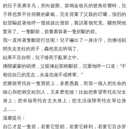
的兒子英勇非凡，所向披靡。當鳴金收兵的號角吹響時，兒
子再也禁不住得勝的豪氣，完全背棄了父親的叮囑，強烈的
欲望驅趕著他呼一聲就拔出寶箭，嘗試看個究竟。驟然間他
驚呆了。一隻斷箭，箭囊裏裝著一隻折斷的箭。
我一直挎著隻斷箭打仗呢！兒子嚇出了一身冷汗，仿佛頃刻
間失去支柱的房子，轟然意志坍塌了。
結果不言自明，兒子慘死于亂軍之中。
拂開蒙蒙的硝煙，父親揀起那柄斷箭，沉重地啐一口道：“不
相信自己的意志，永遠也做不成將軍。”
把勝敗寄托在一隻寶箭上，多麽愚蠢，而當一個人把生命的
核心與把柄交給別人，又多麽危險！比如把希望寄托在兒女
身上；把幸福寄托在丈夫身上；把生活保障寄托在單位身
上……
溫馨提示：
自己才是一隻箭，若要它堅韌，若要它鋒利，若要它百步穿