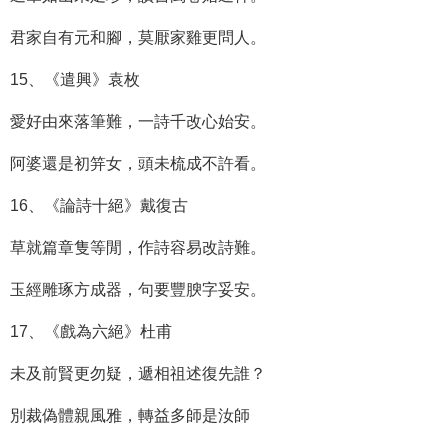
君家自有元和腳，莫厭家雞更問人。
15、《遣興》袁枚
愛好由來落筆難，一詩千改心始安。
阿婆還是初笄女，頭未梳成不許看。
16、《論詩十絕》戴復古
草就篇章隻等閒，作詩容易改詩難。
玉經雕琢方成器，句要豐腴字妥安。
17、《戲為六絕》杜甫
未及前賢更勿疑，遞相祖述復先誰？
別裁偽體親風雅，轉益多師是汝師