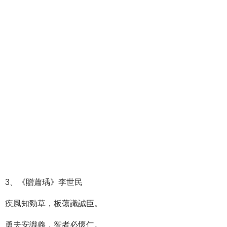
3、《贈蕭瑀》李世民
疾風知勁草，板蕩識誠臣。
勇夫安識義，智者必懷仁。