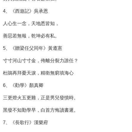
4、《西遊記》吳承恩
人心生一念，天地悉皆知，
善惡若無報，乾坤必有私。
5、《贈梁任父同年》黃遵憲
寸寸河山寸寸金，侉離分裂力誰任？
杜鵑再拜憂天淚，精衛無窮填海心
6、《勸學》顏真卿
三更燈火五更雞，正是男兒發憤時。
黑發不知勤學早，白首方悔讀書遲。
7、《長歌行》漢樂府