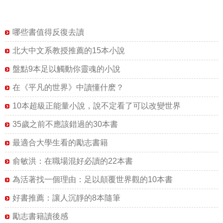
哪些書值得反復去讀
北大中文系教授推薦的15本小說
盤點9本足以觸動你靈魂的小說
在《平凡的世界》中讀懂什麽？
10本超級正能量小說，說不定看了可以改變世界
35歲之前不應該錯過的30本書
最適合大學生看的勵志書籍
俞敏洪：在職場混好必讀的22本書
為活著找一個理由：足以顛覆世界觀的10本書
好書推薦：讓人沉靜的8本隨筆
勵志書籍讀後感