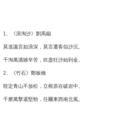
1、《浪淘沙》劉禹錫
莫道讒言如浪深，莫言遷客似沙沉。
千淘萬漉雖辛苦，吹盡狂沙始到金。
2、《竹石》鄭板橋
咬定青山不放松，立根原在破岩中。
千磨萬擊還堅勁，任爾東西南北風。