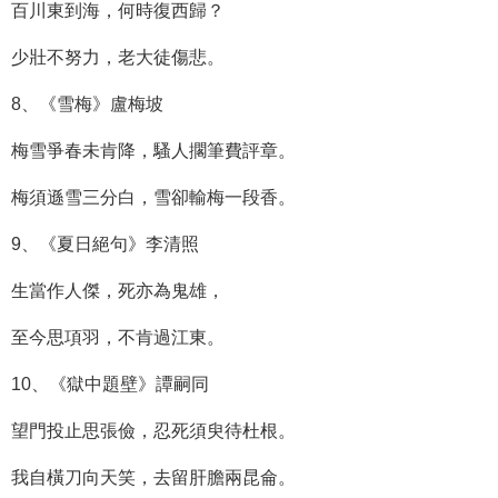
百川東到海，何時復西歸？
少壯不努力，老大徒傷悲。
8、《雪梅》盧梅坡
梅雪爭春未肯降，騷人擱筆費評章。
梅須遜雪三分白，雪卻輸梅一段香。
9、《夏日絕句》李清照
生當作人傑，死亦為鬼雄，
至今思項羽，不肯過江東。
10、《獄中題壁》譚嗣同
望門投止思張儉，忍死須臾待杜根。
我自橫刀向天笑，去留肝膽兩昆侖。