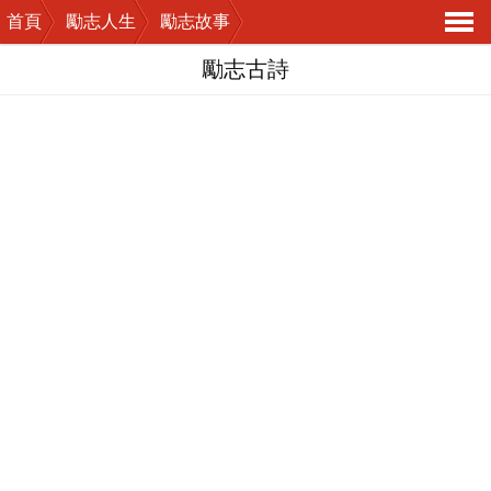
首頁
勵志人生
勵志故事
導
勵志古詩
航