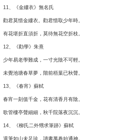
11、《金縷衣》無名氏
勸君莫惜金縷衣。勸君惜取少年時。
有花堪折直須折，莫待無花空折枝。
12、《勸學》朱熹
少年易老學難成，一寸光陰不可輕。
未覺池塘春草夢，階前梧葉已秋聲。
13、《春宵》蘇軾
春宵一刻值千金，花有清香月有陰。
歌管樓亭聲細細，秋千院落夜沉沉。
14、《柳氏二外甥求筆跡》蘇軾
退筆如山未足珍，讀書萬卷始通神。