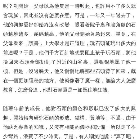
呢？剛開始，父母以為他隻是一時興起，也許用不了多久就
會玩膩，因此並沒有怎麽在意。可是，一年又一年過去了，
他的興趣愛好卻始終沒有改變，眼看著院子裏和牆角處的石
頭越堆越多，越碼越高，他的父母開始著急起來。畢竟，在
父母看來，讀書，上大學才是正道理，玩石頭能玩出多大的
前途呢？于是，他們千方百計地想要阻止孩子玩石頭，將他
撿回來石頭全部扔到了附近的山谷裏，還狠狠地罵了他一
頓。但是，沒過幾天，他又悄悄地將那些石頭背了回來，藏
在一個更加隱秘的地方。他就像著了魔一樣，無論大人怎麽
教育，怎麽脅迫，他對石頭還是一如既往地狂熱。
隨著年齡的成長，他對石頭的顏色和形狀已沒了多大的興
趣，開始轉向研究石頭的形成、結構、質地等。不過，由于
他缺乏專業的知識，又沒有相關的儀器和設備，所以走了不
少彎路，浪費了不少時間。于是，有人嘲笑他說：“算了吧，