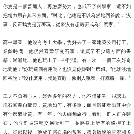
你隻是一個普通人，再怎麽努力，也成不了科學家，還不如
把精力用在其它方面。”對此，他總是不以為然地回答說：“沒
事，反正我隻是弄著玩，從來沒有想過要成為什麽家。”
高中畢業，他沒有考上大學，隻好去了一家建築公司打工。
業餘時間，他仍然喜歡研究石頭，還買了不少這方面的書
籍，漸漸地，他也玩出了一些門道。有一次，一個工友好奇
地問他：“你玩這個有用嗎？也沒見你賺到什麽錢。”他淡淡地
回答說：“沒什麽用，就是喜歡，像別人跳舞、打麻將一樣。”
工夫不負有心人，經過多年的努力，他不僅能夠一眼認出一
塊石頭產自哪裏，質地如何，有多重，而且還能看出其中含
有什麽礦物質。有一年，他去緬甸旅行，看到一群人正在賭
石，他立刻被這種交易吸引了，並將身上所有的錢押了上
去。從那以後，他成了賭石場的常客，憑著敏銳的直覺和多