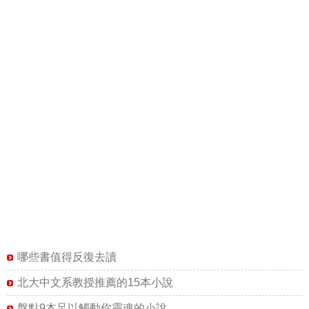
哪些書值得反復去讀
北大中文系教授推薦的15本小說
盤點9本足以觸動你靈魂的小說