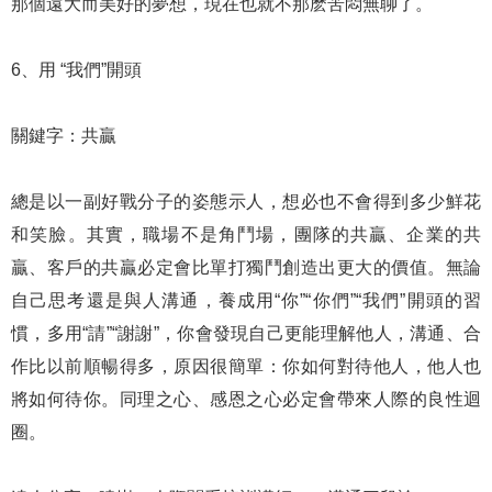
那個遠大而美好的夢想，現在也就不那麽苦悶無聊了。
6、用 “我們”開頭
關鍵字：共贏
總是以一副好戰分子的姿態示人，想必也不會得到多少鮮花
和笑臉。其實，職場不是角鬥場，團隊的共贏、企業的共
贏、客戶的共贏必定會比單打獨鬥創造出更大的價值。無論
自己思考還是與人溝通，養成用“你”“你們”“我們”開頭的習
慣，多用“請”“謝謝”，你會發現自己更能理解他人，溝通、合
作比以前順暢得多，原因很簡單：你如何對待他人，他人也
將如何待你。同理之心、感恩之心必定會帶來人際的良性迴
圈。