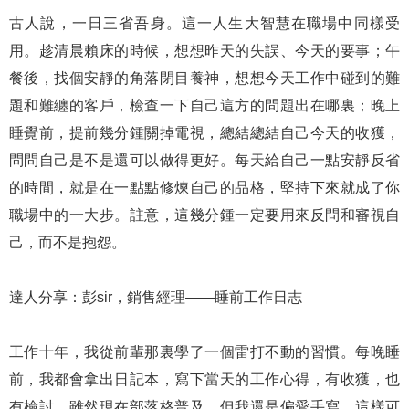
古人說，一日三省吾身。這一人生大智慧在職場中同樣受
用。趁清晨賴床的時候，想想昨天的失誤、今天的要事；午
餐後，找個安靜的角落閉目養神，想想今天工作中碰到的難
題和難纏的客戶，檢查一下自己這方的問題出在哪裏；晚上
睡覺前，提前幾分鍾關掉電視，總結總結自己今天的收獲，
問問自己是不是還可以做得更好。每天給自己一點安靜反省
的時間，就是在一點點修煉自己的品格，堅持下來就成了你
職場中的一大步。註意，這幾分鍾一定要用來反問和審視自
己，而不是抱怨。
達人分享：彭sir，銷售經理——睡前工作日志
工作十年，我從前輩那裏學了一個雷打不動的習慣。每晚睡
前，我都會拿出日記本，寫下當天的工作心得，有收獲，也
有檢討。雖然現在部落格普及，但我還是偏愛手寫，這樣可