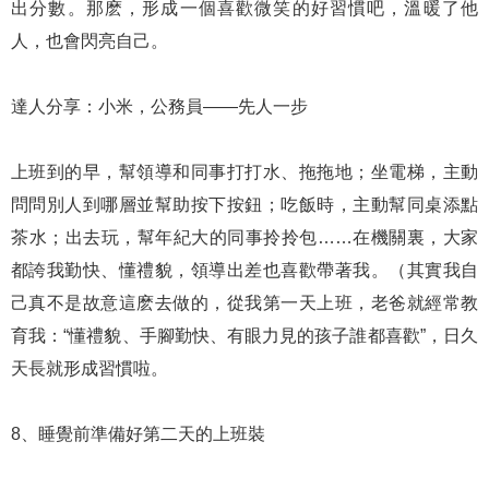
出分數。那麽，形成一個喜歡微笑的好習慣吧，溫暖了他
人，也會閃亮自己。
達人分享：小米，公務員——先人一步
上班到的早，幫領導和同事打打水、拖拖地；坐電梯，主動
問問別人到哪層並幫助按下按鈕；吃飯時，主動幫同桌添點
茶水；出去玩，幫年紀大的同事拎拎包……在機關裏，大家
都誇我勤快、懂禮貌，領導出差也喜歡帶著我。（其實我自
己真不是故意這麽去做的，從我第一天上班，老爸就經常教
育我：“懂禮貌、手腳勤快、有眼力見的孩子誰都喜歡”，日久
天長就形成習慣啦。
8、睡覺前準備好第二天的上班裝