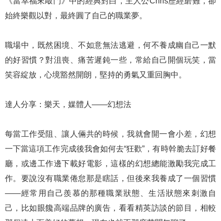
《當幸福來敲門》中的經典對白，主人公Chris歷經磨難，卻
始終樂觀以對，最終圓了自己的職業夢。
職場中，既然困境、不如意無法逃避，何不養成幽自己一默
的好習慣？對沮喪、痛苦遲鈍一些，常給自己開個玩笑，當
笑容綻放，心境豁然開朗，堅持的勇氣又重回胸中。
達人分享：樂天，媒體人——幻想法
每當工作受阻、讓人倆共的時候，我就會開一會小差，幻想
一下當這項工作完成後我會如何去“狂歡”，有時幹脆去訂好餐
廳，或邊工作邊下載好電影，這樣的幻想總能激勵我完成工
作。要說沒有職業倦怠那是瞎話，但後來我養成了一個習慣
——經常用自己羨慕的那種職業狀態、生活狀態來刺激自
己，比如眼饞高端品牌的廣告，看看精英訪談的節目，相較