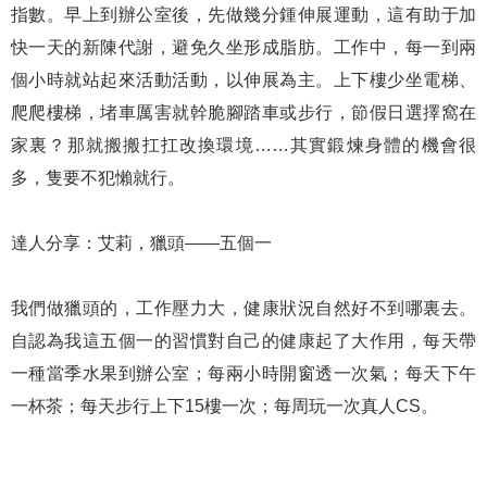
指數。早上到辦公室後，先做幾分鍾伸展運動，這有助于加
快一天的新陳代謝，避免久坐形成脂肪。工作中，每一到兩
個小時就站起來活動活動，以伸展為主。上下樓少坐電梯、
爬爬樓梯，堵車厲害就幹脆腳踏車或步行，節假日選擇窩在
家裏？那就搬搬扛扛改換環境……其實鍛煉身體的機會很
多，隻要不犯懶就行。
達人分享：艾莉，獵頭——五個一
我們做獵頭的，工作壓力大，健康狀況自然好不到哪裏去。
自認為我這五個一的習慣對自己的健康起了大作用，每天帶
一種當季水果到辦公室；每兩小時開窗透一次氣；每天下午
一杯茶；每天步行上下15樓一次；每周玩一次真人CS。