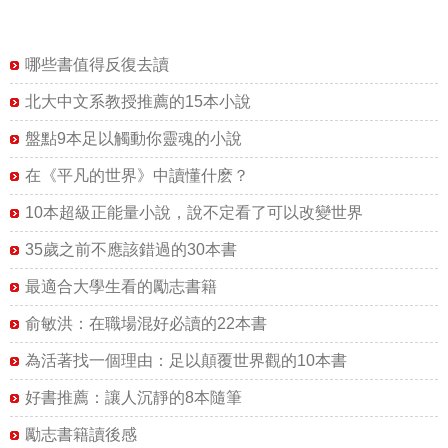
哪些書值得反復去讀
北大中文系教授推薦的15本小說
盤點9本足以觸動你靈魂的小說
在《平凡的世界》中讀懂什麽？
10本超級正能量小說，說不定看了可以改變世界
35歲之前不應該錯過的30本書
最適合大學生看的勵志書籍
俞敏洪：在職場混好必讀的22本書
為活著找一個理由：足以顛覆世界觀的10本書
好書推薦：讓人沉靜的8本隨筆
勵志書籍讀後感