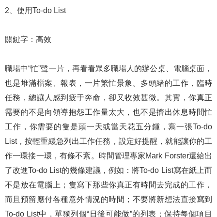
2、使用To-do List
關鍵字：高效
職場中“忙”聲一片，再看看眾多職場人的辦公桌、電腦桌面，
也是堆滿檔案、報表，一片繁忙景象。多頭緒的工作，臨時
任務，總讓人感到疲于奔命，卻又收效甚微。其實，你真正
需要的不是向領導抱怨工作量太大，也不是擠出休息時間忙
工作，你需要的隻是頭一天或當天花五分鍾，寫一張To-do
List，按輕重緩急列出工作任務，設定好提醒，就能讓你的工
作一環接一環，有條不紊。時間管理專家Mark Forster還給出
了改進To-do List的幾條建議，例如：將To-do List寫在紙上而
不是放在電腦上；隻寫下那些你真正有時間去完成的工作，
而且預留應付各種意外情況的時間；不要將新想法直接寫到
To-do List中，單獨列個“日後可能做”的列表；保持每個項目