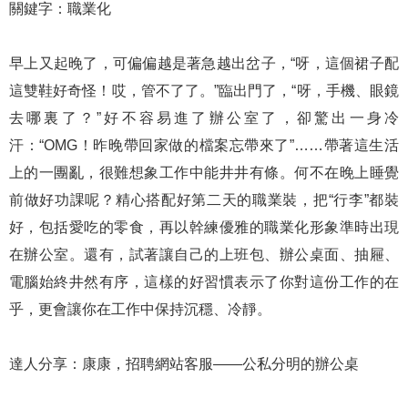
關鍵字：職業化
早上又起晚了，可偏偏越是著急越出岔子，“呀，這個裙子配
這雙鞋好奇怪！哎，管不了了。”臨出門了，“呀，手機、眼鏡
去哪裏了？”好不容易進了辦公室了，卻驚出一身冷
汗：“OMG！昨晚帶回家做的檔案忘帶來了”……帶著這生活
上的一團亂，很難想象工作中能井井有條。何不在晚上睡覺
前做好功課呢？精心搭配好第二天的職業裝，把“行李”都裝
好，包括愛吃的零食，再以幹練優雅的職業化形象準時出現
在辦公室。還有，試著讓自己的上班包、辦公桌面、抽屜、
電腦始終井然有序，這樣的好習慣表示了你對這份工作的在
乎，更會讓你在工作中保持沉穩、冷靜。
達人分享：康康，招聘網站客服——公私分明的辦公桌