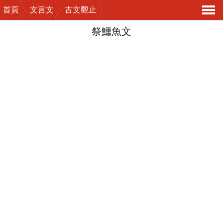
首頁
文言文
古文觀止
導
祭鱷魚文
航