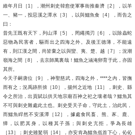
維年月日［1］，潮州刺史韓愈使軍事衙推秦濟［2］，以羊
一、豬一，投惡溪之潭水［3］，以與鱷魚食［4］，而告之
曰：
昔先王既有天下，列山澤［5］，罔繩擉刃［6］，以除蟲蛇
惡物為民害者，驅而出之四海之外。及後王德薄，不能遠
有，則江漢之間，尚皆棄之以與蠻、夷、楚、越［7］；況潮
嶺海之間［8］，去京師萬裏哉！鱷魚之涵淹卵育于此，亦固
其所。
今天子嗣唐位［9］，神聖慈武，四海之外，****之內，皆撫
而有之；況禹跡所揜［10］，揚州之近地［11］，刺史、縣
令之所治，出貢賦以供天地宗廟百神之祀之壤者哉？鱷魚其
不可與刺史雜處此土也。刺史受天子命，守此土，治此民，
而鱷魚睅然不安溪潭［12］，據處食民畜、熊、豕、鹿、
獐，以肥其身，以種其子孫；與刺史亢拒，爭為長雄
［13］；刺史雖駑弱［14］，亦安肯為鱷魚低首下心，伈伈