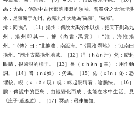
禹：大禹，傳說中古代部落聯盟的領袖。曾奉舜之命治理洪
水，足跡遍于九州。故稱九州大地為“禹跡”、“禹域”。
揜：同“掩”。［11］揚州：傳說大禹治水以後，把天下劃為九
州，揚州即其一，據《尚書·禹貢》：“淮，海惟揚
州。”《傳》曰：“北據淮，南距海。”《爾雅·釋地》：“江南曰
揚州。”潮州古屬揚州地域。［12］睅（ｈàｎ汗）然：瞪起
眼睛，很凶狠的樣子。［13］長（ｚｈǎｎｇ掌）：用作動
詞。［14］弩（ｎú奴）：劣馬。［15］伈（ｘǐｎ）伈：恐
懼貌。睍（ｘｉàｎ現）睍：眯起眼睛看，喻膽怯。［16］
鵬：傳說中的巨鳥，由鯤變化而成，也能在水中生活。見
《庄子·逍遙遊》。［17］冥頑：愚昧無知。