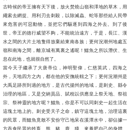
古時候的帝王擁有天下後，放火焚燒山嶺和澤地的草木，用
繩索去網捉、用利刃去刺殺，以除滅蟲、蛇等那些給人民帶
來危害的可惡動物，並把它們驅逐到四海之外去。到了後
世，帝王的德行威望不夠，不能統治遠方，于是，長江、漢
水之間的大片土地隻得放棄給東南各族；更何況潮州地處五
嶺和南海之間，離京城有萬裏之遙呢！鱷魚之所以潛伏、生
息在此地，也就很自然了。
當今天子繼承了大唐帝位，神明聖偉，仁慈英武，四海之
外，天地四方之內，都在他的安撫統轄之下；更何況潮州是
大禹足跡所到過的地方，是古代揚州的地域，是刺史、縣令
治理的地區，又是交納貢品、賦稅以供應皇上祭天地、祭祖
宗、祭神靈的地方呢？鱷魚，你是不可以同刺史一起生活在
這塊土地上的。刺史受天子之命，鎮守這塊土地，治理這裏
的民眾，而鱷魚竟敢不安份守己地呆在溪潭水中，卻佔據一
方吞食民眾的牲畜、熊、豬、鹿、獐、來養肥自己的身體、