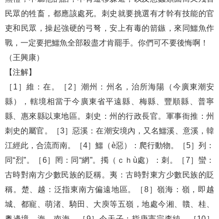
民眾的牲畜，都應該處死。刺史就要挑選有才幹有技能的官
吏和民眾，操起強硬的弓弩，安上有毒的箭鏃，來同鱷魚作
戰，一定要把鱷魚全部殺盡才肯罷手。你們可不要後悔啊！
（王興康）
【注解】
［1］維：在。［2］潮州：州名，治所海陽（今廣東潮安
縣），轄境相當于今廣東省平遠縣、梅縣、豐順縣、普寧
縣、惠來縣以東地區。刺史：州的行政長官。軍事衙推：州
刺史的屬官。［3］惡溪：在潮安境內，又名鱷溪、意溪，韓
江經此，合流而南。［4］鱷（è惡）：爬行動物。［5］列：
同“烈”。［6］罔：同“網”。擉（ｃｈù處）：刺。［7］蠻：
古時對南方少數民族的貶稱。夷：古時對東方少數民族的貶
稱。楚、越：泛指東南方偏遠地區。［8］嶺海：嶺，即越
城、都寵、萌渚、騎田、大庾等五嶺，地處今湘、贛、桂、
粵邊境。海，南海。［9］今天子：指唐憲宗李純。［10］