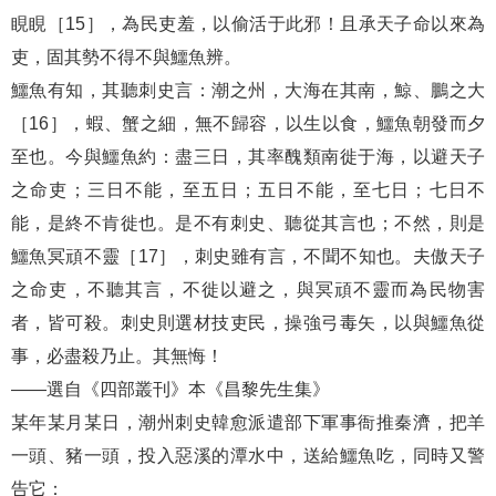
睍睍［15］，為民吏羞，以偷活于此邪！且承天子命以來為
吏，固其勢不得不與鱷魚辨。
鱷魚有知，其聽刺史言：潮之州，大海在其南，鯨、鵬之大
［16］，蝦、蟹之細，無不歸容，以生以食，鱷魚朝發而夕
至也。今與鱷魚約：盡三日，其率醜類南徙于海，以避天子
之命吏；三日不能，至五日；五日不能，至七日；七日不
能，是終不肯徙也。是不有刺史、聽從其言也；不然，則是
鱷魚冥頑不靈［17］，刺史雖有言，不聞不知也。夫傲天子
之命吏，不聽其言，不徙以避之，與冥頑不靈而為民物害
者，皆可殺。刺史則選材技吏民，操強弓毒矢，以與鱷魚從
事，必盡殺乃止。其無悔！
——選自《四部叢刊》本《昌黎先生集》
某年某月某日，潮州刺史韓愈派遣部下軍事衙推秦濟，把羊
一頭、豬一頭，投入惡溪的潭水中，送給鱷魚吃，同時又警
告它：