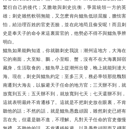
繁衍自己的後代；又膽敢與刺史抗衡，爭當統領一方的英
雄；刺史雖然軟弱無能，又怎麽肯向鱷魚低頭屈服，膽怯害
怕，給治理百姓的官吏丟臉，並在此地苟且偷安呢！而且刺
史是奉天子的命令來這裏當官的，他勢必不得不與鱷魚爭辨
明白。
鱷魚如果能夠知道，你就聽刺史我說：潮州這地方，大海在
它的南面，大至鯨、鵬，小至蝦、蟹，沒有不在大海裏歸宿
藏身，生活取食的，鱷魚早上從潮州出發，晚上就能到達大
海。現在，刺史與鱷魚約定：至多三天，務必率領那批醜類
南遷到大海去，以躲避天子任命的地方官；三天辦不到，就
放寬到五天；五天辦不到，就放寬到七天；七天還辦不到，
這就表明最終不肯遷移了。這就是不把刺史放在眼裏，不肯
聽他的話；不然的話，就是鱷魚愚蠢頑固，雖然刺史已經有
言在先，但還是聽不進，不理解。凡對天子任命的官吏傲慢
無禮，不聽他的話，不肯遷移躲避，以及愚蠢頑固而又殘害