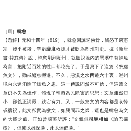
［唐］
韓愈
【題解】元和十四年（819），韓愈因諫迎佛骨，觸怒了唐憲
宗，幾乎被殺，幸虧
裴度
救援才被貶為潮州刺史。據《新唐
書·韓愈傳》說，韓愈剛到潮州，就聽說境內的惡溪中有鱷魚
為害，把附近百姓的牲口都吃光了。于是寫下了這篇《祭鱷
魚文》，勸戒鱷魚搬遷。不久，惡溪之水西遷六十裏，潮州
境內永遠消除了鱷魚之患。這一傳說固然不可信，但這篇文
章仍不失為佳作，體現了韓愈為民除害的思想；文章雖然短
小，卻義正詞嚴，跌宕有力。又，一般祭文的內容都是哀悼
或禱祝，此文卻實為檄文，如興問罪之師，這也是韓愈為文
的大膽之處。正如曾國藩所評：“文氣似
司馬相如
《諭巴蜀
檄》，但彼以雄深勝，此以矯健勝。”