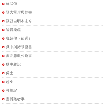
蘇武傳
登大雷岸與妹書
讓縣自明本志令
論貴粟疏
班超傳（節選）
獄中與諸甥侄書
書左忠毅公逸事
獄中雜記
吳士
越巫
可樓記
書博雞者事