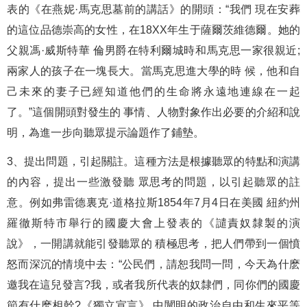
表的《在燕妮·馬克思墓前的講話》的開頭：“我們 現在安葬
的這位品德崇高的女性，在18XX年生于薩爾茨維德爾。她的
父親馮·威斯特華 倫男爵在特利爾城時和馬克思一家很親近;
兩家人的孩子在一塊長大。當馬克思進大學的時 候，他和自
己未來的妻子已經知道他們的生命將永遠地連線在一起
了。”這個開頭對發生的 事情、人物對象作出必要的介紹和說
明，為進一步向聽眾提示論題作了鋪墊。
3、提出問題，引起關註。這種方法是根據聽眾的特點和演講
的內容，提出一些激發聽 眾思考的問題，以引起聽眾的註
意。例如弗雷德裏克·道格拉斯1854年7月4日在美國 紐約州
羅徹斯特市舉行的國慶大會上發表的《譴責奴隸製的演
說》，一開講就能引發聽眾的 積極思考，把人們帶到一個憤
怒而深沉的情境中去：“公民們，請恕我問一問，今天為什麽
邀我在這兒發言?我，或者我所代表的奴隸們，同你們的國慶
節有什麽相幹?《獨立宣言》 中闡明的政治自由和生來平等