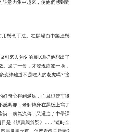
的註意力集中起來，使他們感到問
使用懸念手法。在開場白中製造懸
吸引來去匆匆的農民呢?他想出了
逃散。過了一會，才發現虛驚一場，
豪劣紳難道不是吃人的老虎嗎?”接
的好奇心得到滿足，而且也使前後
不感興趣，老師轉身在黑板上寫了
的唐詩，廣為流傳，又選進了中學課
目是《讀書與質疑》……”這時全
。既是月黑之夜，怎麽看得見雁飛?