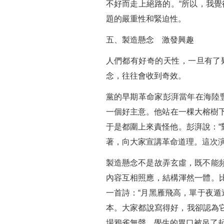
不好而走上絕路的。“所以，我
題的嚴重性和緊迫性。
五、製造懸念 激發興趣
人們都有好奇的天性，一旦有了
念，往往會收到奇效。
黨的早期革命家彭湃當年在海陸
一個好主意。他站在一棵大榕樹下
于是都圍上來責怪他。彭湃說：“
著，向大家宣講革命道理。這次
製造懸念不是故弄玄虛，既不能
內容互相照應，結構渾然一體。
一首詩：“月黑雁飛高，單于夜遁
本。大家都說寫得好，我卻認為
場鴉雀無聲，學生的胃口被吊了起