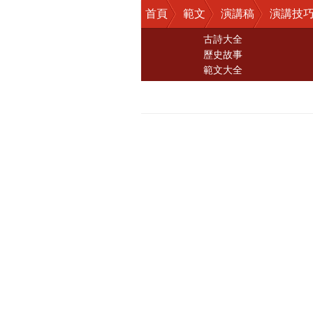
首頁
範文
演講稿
演講技
古詩大全
歷史故事
範文大全