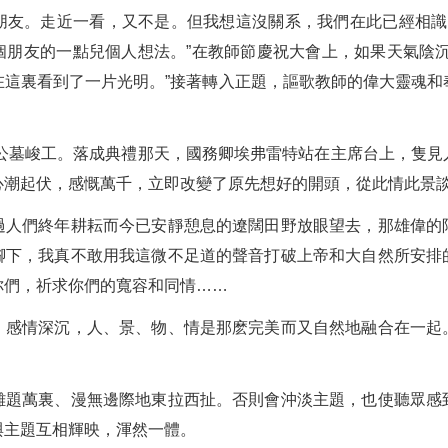
朋友。走近一看，又不是。但我想這沒關系，我們在此已經相識
個朋友的一點兒個人想法。”在教師節慶祝大會上，如果天氣陰沉
在這裏看到了一片光明。”接著轉入正題，謳歌教師的偉大靈魂和
士公墓峻工。落成典禮那天，國務卿埃弗雷特站在主席台上，隻
心潮起伏，感慨萬千，立即改變了原先想好的開頭，從此情此景
過人們終年耕耘而今已安靜憩息的遼闊田野放眼望去，那雄偉的
腳下，我真不敢用我這微不足道的聲音打破上帝和大自然所安排
你們，祈求你們的寬容和同情……
，感情深沉，人、景、物、情是那麽完美而又自然地融合在一起
離題萬裏、漫無邊際地東拉西扯。否則會沖淡主題，也使聽眾感
與主題互相輝映，渾然一體。