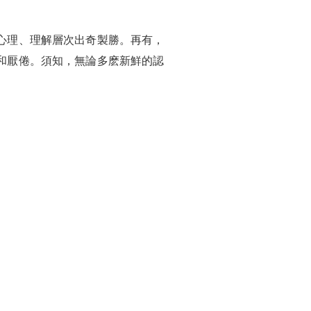
心理、理解層次出奇製勝。再有，
和厭倦。須知，無論多麽新鮮的認