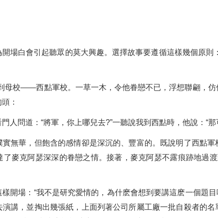
為開場白會引起聽眾的莫大興趣。選擇故事要遵循這樣幾個原則：
。
瑟回到母校——西點軍校。一草一木，令他眷戀不已，浮想聯翩，
的頭：
門人問道：“將軍，你上哪兒去?”一聽說我到西點時，他說：“那
樸實無華，但飽含的感情卻是深沉的、豐富的。既說明了西點軍
達了麥克阿瑟深深的眷戀之情。接著，麥克阿瑟不露痕跡地過渡到
樣開場：“我不是研究愛情的，為什麽會想到要講這麽一個題目
去演講，並掏出幾張紙，上面列著公司所屬工廠一批自殺者的名