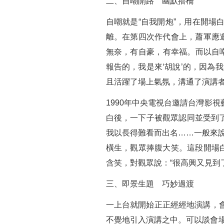
二、自嘲開路 幽默搭橋
自嘲就是“自我開炮”，用在開
離。在第四次作代會上，蕭軍應
無奈，有自豪，有幸福。而以自
報告的，我是來‘胡說’的，因為
且活躍了場上氣氛，溝通了演講
1990年中央電視台邀請台灣影
白後，一下子被觀眾認同並受到了
我以長得難看而出名……一般來
橫生，觀眾捧腹大笑。這段開場
含笑，對觀眾說：“很高興又見到
三、即景生題 巧妙過渡
一上台就開始正正經經地演講，
不覺地引入演講之中。可以談會