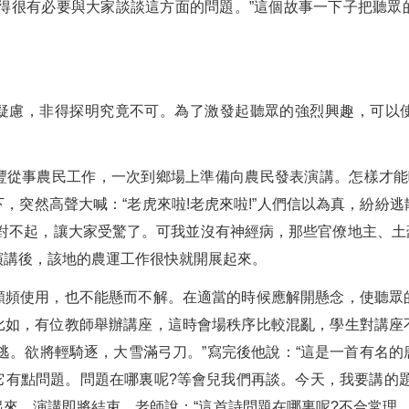
覺得很有必要與大家談談這方面的問題。”這個故事一下子把聽眾
疑慮，非得探明究竟不可。為了激發起聽眾的強烈興趣，可以
豐從事農民工作，一次到鄉場上準備向農民發表演講。怎樣才能
，突然高聲大喊：“老虎來啦!老虎來啦!”人們信以為真，紛紛
對不起，讓大家受驚了。可我並沒有神經病，那些官僚地主、土
演講後，該地的農運工作很快就開展起來。
頻頻使用，也不能懸而不解。在適當的時候應解開懸念，使聽眾
比如，有位教師舉辦講座，這時會場秩序比較混亂，學生對講座
逃。欲將輕騎逐，大雪滿弓刀。”寫完後他說：“這是一首有名
它有點問題。問題在哪裏呢?等會兒我們再談。今天，我要講的題
來。演講即將結束，老師說：“這首詩問題在哪裏呢?不合常理