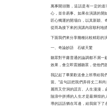
萬事開頭難，這話是有一定的道
心，並非易事。如果在演講的開
匠心獨運的開場白，以其新穎、
從而為接下來的演講內容順利地
下面我們來分享幾種比較精彩的
一、奇論妙語 石破天驚
聽眾對平庸普通的論調都不屑一顧
效果，會立即震撼聽眾，使他們
我記起了畢業歡送會上班導給我
當。”這句話把我們弄得丈二和
麗而又空洞的謊言。人生漫漫，
險浪中拼搏的人生才是最輝煌的
導的話語猶在耳邊，給我留下了