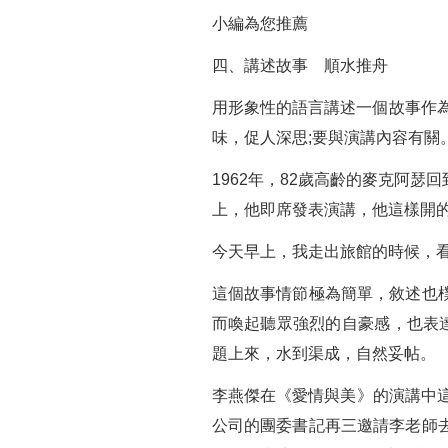
小編為您推薦
四、講述故事 順水推舟
用形象性的語言講述一個故事作
味，促人深思;要與演講內容有關
1962年，82歲高齡的麥克阿
上，他即席發表演講，他這樣開
今天早上，我走出旅館的時候，看
這個故事情節極為簡單，敘述也
而喚起聽眾強烈的自豪感，也表
題上來，水到渠成，自然妥帖。
李燕傑在《愛情與美》的演講中這
公司的團委書記再三邀請李老師