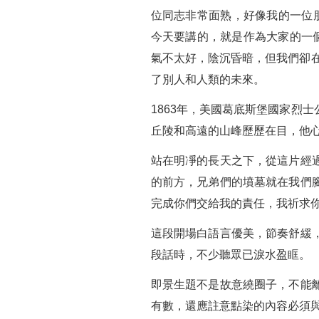
位同志非常面熟，好像我的一位
今天要講的，就是作為大家的一
氣不太好，陰沉昏暗，但我們卻
了別人和人類的未來。
1863年，美國葛底斯堡國家烈
丘陵和高遠的山峰歷歷在目，他
站在明凈的長天之下，從這片經
的前方，兄弟們的墳墓就在我們
完成你們交給我的責任，我祈求
這段開場白語言優美，節奏舒緩
段話時，不少聽眾已淚水盈眶。
即景生題不是故意繞圈子，不能
有數，還應註意點染的內容必須