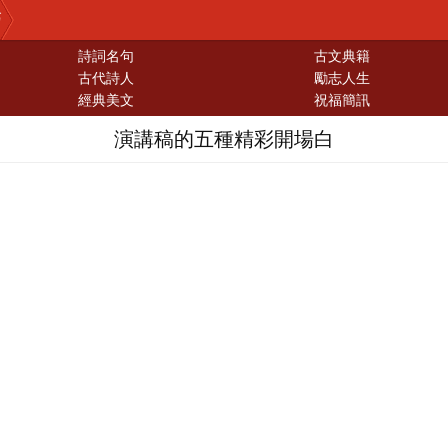
巧
詩詞名句
古文典籍
古代詩人
勵志人生
經典美文
祝福簡訊
演講稿的五種精彩開場白