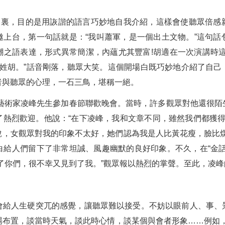
場白裏，目的是用詼諧的語言巧妙地自我介紹，這樣會使聽眾倍感
邀上台，第一句話就是：“我叫蕭軍，是一個出土文物。”這句話
嘲之語表達，形式異常簡潔，內蘊尤其豐富!胡適在一次演講時這
我姓胡。”話音剛落，聽眾大笑。這個開場白既巧妙地介紹了自
者與聽眾的心理，一石三鳥，堪稱一絕。
視藝術家凌峰先生參加春節聯歡晚會。當時，許多觀眾對他還很
熱烈歡迎。他說：“在下凌峰，我和文章不同，雖然我們都獲得
說，女觀眾對我的印象不太好，她們認為我是人比黃花瘦，臉比煤
白給人們留下了非常坦誠、風趣幽默的良好印象。不久，在“金話
了你們，很不幸又見到了我。”觀眾報以熱烈的掌聲。至此，凌
會給人生硬突兀的感覺，讓聽眾難以接受。不妨以眼前人、事、
場布置，談當時天氣，談此時心情，談某個與會者形象……例如，