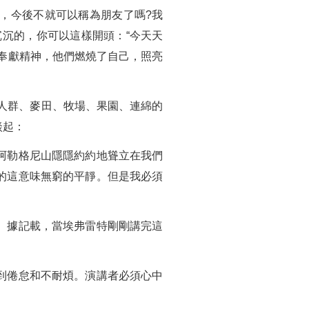
，今後不就可以稱為朋友了嗎?我
沉的，你可以這樣開頭：“今天天
奉獻精神，他們燃燒了自己，照亮
見人群、麥田、牧場、果園、連綿的
談起：
阿勒格尼山隱隱約約地聳立在我們
的這意味無窮的平靜。但是我必須
。據記載，當埃弗雷特剛剛講完這
到倦怠和不耐煩。演講者必須心中