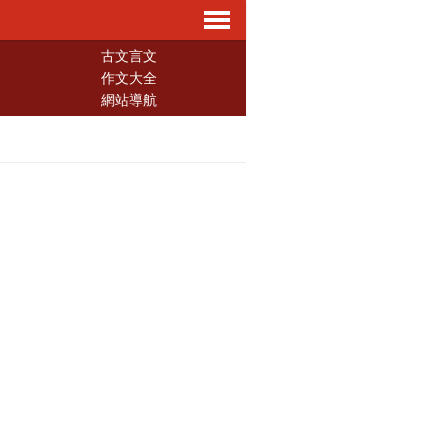
導
古文言文
作文大全
網站導航
航