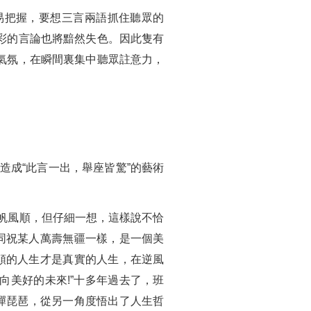
易把握，要想三言兩語抓住聽眾的
彩的言論也將黯然失色。因此隻有
氣氛，在瞬間裏集中聽眾註意力，
造成“此言一出，舉座皆驚”的藝術
帆風順，但仔細一想，這樣說不恰
同祝某人萬壽無疆一樣，是一個美
順的人生才是真實的人生，在逆風
美好的未來!”十多年過去了，班
彈琵琶，從另一角度悟出了人生哲