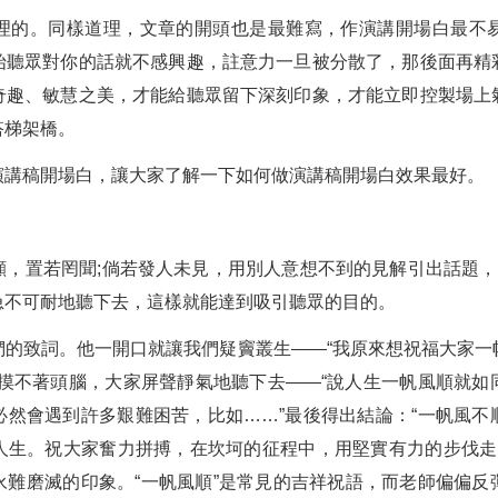
理的。同樣道理，文章的開頭也是最難寫，作演講開場白最不
始聽眾對你的話就不感興趣，註意力一旦被分散了，那後面再精
奇趣、敏慧之美，才能給聽眾留下深刻印象，才能立即控製場上
搭梯架橋。
演講稿開場白，讓大家了解一下如何做演講稿開場白效果最好。
，置若罔聞;倘若發人未見，用別人意想不到的見解引出話題，
急不可耐地聽下去，這樣就能達到吸引聽眾的目的。
們的致詞。他一開口就讓我們疑竇叢生——“我原來想祝福大家一
尚摸不著頭腦，大家屏聲靜氣地聽下去——“說人生一帆風順就如
必然會遇到許多艱難困苦，比如……”最後得出結論：“一帆風不
人生。祝大家奮力拼搏，在坎坷的征程中，用堅實有力的步伐走向
永難磨滅的印象。“一帆風順”是常見的吉祥祝語，而老師偏偏反