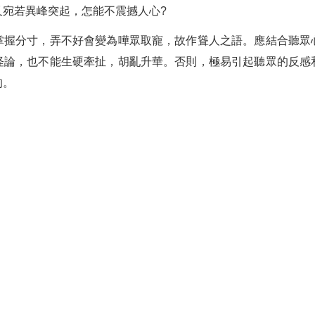
又宛若異峰突起，怎能不震撼人心?
掌握分寸，弄不好會變為嘩眾取寵，故作聳人之語。應結合聽眾
怪論，也不能生硬牽扯，胡亂升華。否則，極易引起聽眾的反感
的。