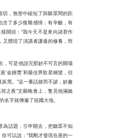
親切，無形中縮短了與聽眾間的距
包含了多少復雜感情：有辛酸，有
樣開頭：“我今天不是來向諸君作
己，又體現了演講者謙遜的修養，而
陌生，可是他說完那妙不可言的開場
過‘金鍾獎’和最佳男歌星稱號，但
炭黑。”這一番話嬉而不謔，妙趣
筒之夜”文藝晚會上，隻見他滿臉
峰的名字就傳遍了祖國大地。
景為話題，引申開去，把聽眾不知
你可以說：“我剛才發現在座的一