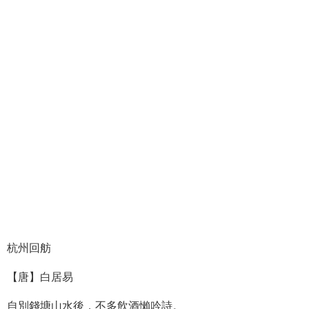
杭州回舫
【唐】白居易
自別錢塘山水後，不多飲酒懶吟詩。