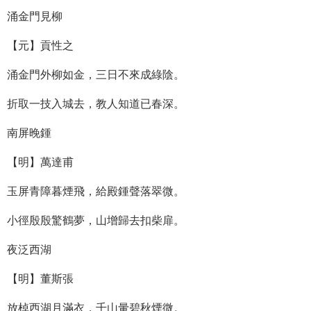
涌金門見柳
【元】貢性之
涌金門外柳如金，三日不來成綠陰。
折取一技入城去，教人知道已春深。
南屏晚鍾
【明】萬達甫
玉屏青障暮煙飛，給殿鍾聲落翠微。
小徑殷殷驚鶴夢，山增歸去扣柴扉。
夜泛西湖
【明】董斯張
放棹西湖月滿衣，千山暈碧秋煙微。