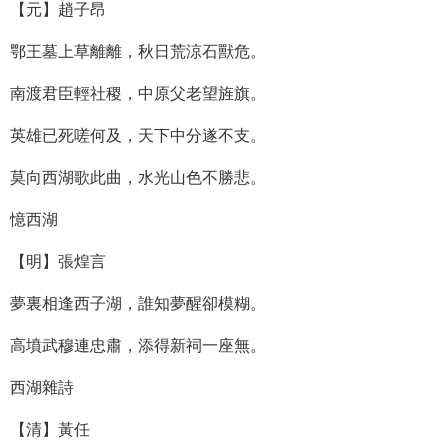
【元】趙子昂
鄂王墓上草離離，秋日荒涼石獸危。
南渡君臣輕社稷，中原父老望旌旗。
英雄已死嗟何及，天下中分遂不支。
莫向西湖歌此曲，水光山色不勝悲。
憶西湖
【明】張煌言
夢裏相逢西子湖，誰知夢醒卻模糊。
高墳武穆連忠肅，添得新祠一座無。
西湖雜詩
【清】黃任