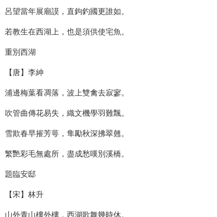
呂望當年展廟謨，直鉤釣國更誰如。
若教生在西湖上，也是須供使宅魚。
重別西湖
【唐】李紳
浦邊梅葉看凋落，波上雙禽去寂寥。
吹管曲傳花易失，織文機學羽難飄。
雪欺春早摧芳萼，隼勵秋深拂翠翹。
繁艷彩毛無處所，盡成愁嘆別溪橋。
題臨安邸
【宋】林升
山外青山樓外樓，西湖歌舞幾時休。