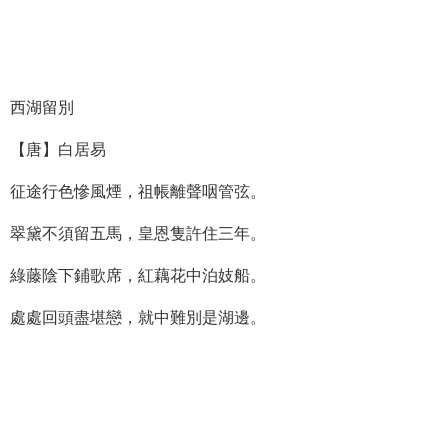
西湖留別
【唐】白居易
征途行色慘風煙，祖帳離聲咽管弦。
翠黛不須留五馬，皇恩隻許住三年。
綠藤陰下鋪歌席，紅藕花中泊妓船。
處處回頭盡堪戀，就中難別是湖邊。