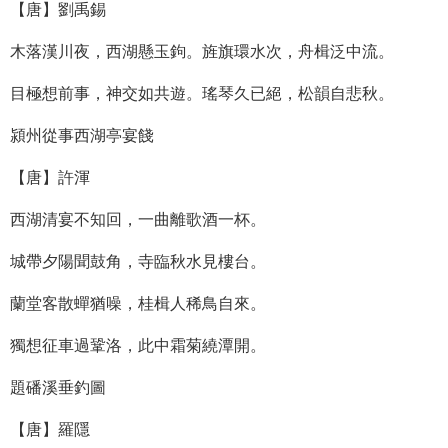
【唐】劉禹錫
木落漢川夜，西湖懸玉鉤。旌旗環水次，舟楫泛中流。
目極想前事，神交如共遊。瑤琴久已絕，松韻自悲秋。
潁州從事西湖亭宴餞
【唐】許渾
西湖清宴不知回，一曲離歌酒一杯。
城帶夕陽聞鼓角，寺臨秋水見樓台。
蘭堂客散蟬猶噪，桂楫人稀鳥自來。
獨想征車過鞏洛，此中霜菊繞潭開。
題磻溪垂釣圖
【唐】羅隱