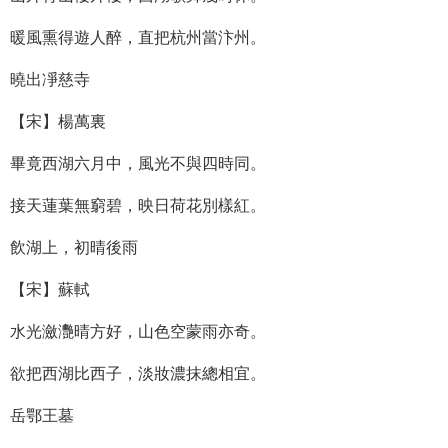
暖風熏得遊人醉，直把杭州當汴州。
曉出凈慈寺
【宋】楊萬裏
畢竟西湖六月中，風光不與四時同。
接天蓮葉無窮碧，映日荷花別樣紅。
飲湖上，初晴後雨
【宋】蘇軾
水光瀲灧晴方好，山色空蒙雨亦奇。
欲把西湖比西子，淡妝濃抹總相宜。
岳鄂王墓