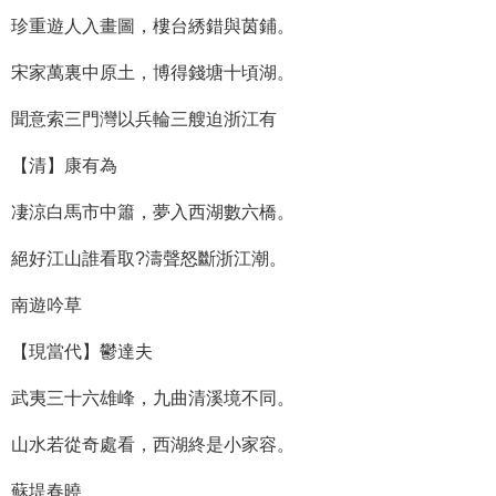
珍重遊人入畫圖，樓台綉錯與茵鋪。
宋家萬裏中原土，博得錢塘十頃湖。
聞意索三門灣以兵輪三艘迫浙江有
【清】康有為
凄涼白馬市中簫，夢入西湖數六橋。
絕好江山誰看取?濤聲怒斷浙江潮。
南遊吟草
【現當代】鬱達夫
武夷三十六雄峰，九曲清溪境不同。
山水若從奇處看，西湖終是小家容。
蘇堤春曉