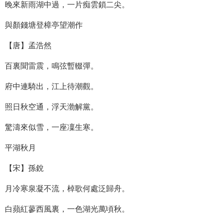
晚來新雨湖中過，一片痴雲鎖二尖。
與顏錢塘登樟亭望潮作
【唐】孟浩然
百裏聞雷震，鳴弦暫輟彈。
府中連騎出，江上待潮觀。
照日秋空通，浮天渤解黨。
驚濤來似雪，一座凜生寒。
平湖秋月
【宋】孫銳
月冷寒泉凝不流，棹歌何處泛歸舟。
白蘋紅蓼西風裏，一色湖光萬頃秋。