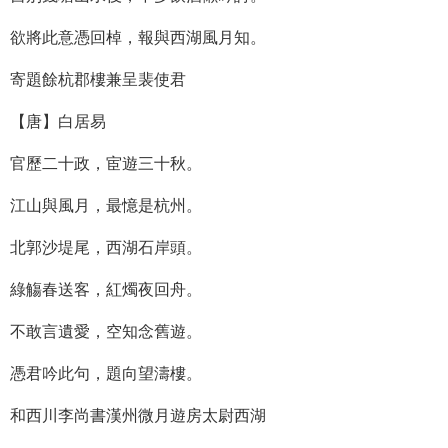
欲將此意憑回棹，報與西湖風月知。
寄題餘杭郡樓兼呈裴使君
【唐】白居易
官歷二十政，宦遊三十秋。
江山與風月，最憶是杭州。
北郭沙堤尾，西湖石岸頭。
綠觴春送客，紅燭夜回舟。
不敢言遺愛，空知念舊遊。
憑君吟此句，題向望濤樓。
和西川李尚書漢州微月遊房太尉西湖