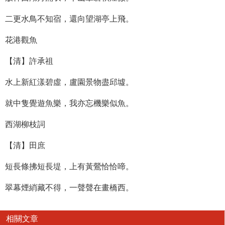
二更水鳥不知宿，還向望湖亭上飛。
花港觀魚
【清】許承祖
水上新紅漾碧虛，盧園景物盡邱墟。
就中隻覺遊魚樂，我亦忘機樂似魚。
西湖柳枝詞
【清】田庶
短長條拂短長堤，上有黃鶯恰恰啼。
翠幕煙綃藏不得，一聲聲在畫橋西。
相關文章