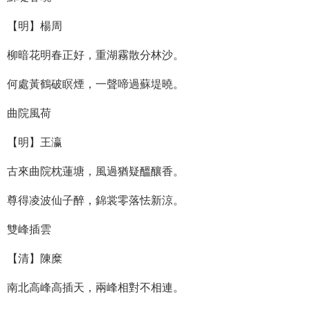
【明】楊周
柳暗花明春正好，重湖霧散分林沙。
何處黃鶴破瞑煙，一聲啼過蘇堤曉。
曲院風荷
【明】王瀛
古來曲院枕蓮塘，風過猶疑醞釀香。
尊得凌波仙子醉，錦裳零落怯新涼。
雙峰插雲
【清】陳糜
南北高峰高插天，兩峰相對不相連。