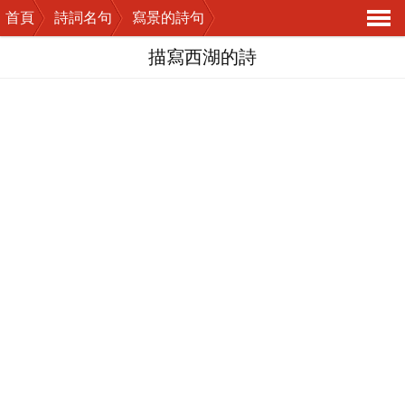
首頁
詩詞名句
寫景的詩句
導
描寫西湖的詩
航