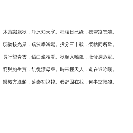
木落識歲秋，瓶冰知天寒。桂枝日已綠，拂雪凌雲端。
弱齡接光景，矯翼攀鴻鸞。投分三十載，榮枯同所歡。
長吁望青雲，鑷白坐相看。秋顏入曉鏡，壯發凋危冠。
窮與鮑生賈，飢從漂母餐。時來極天人，道在豈吟嘆。
樂毅方適趙，蘇秦初說韓。卷舒固在我，何事空摧殘。