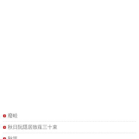
廢畦
秋日阮隱居致薤三十束
秋笛