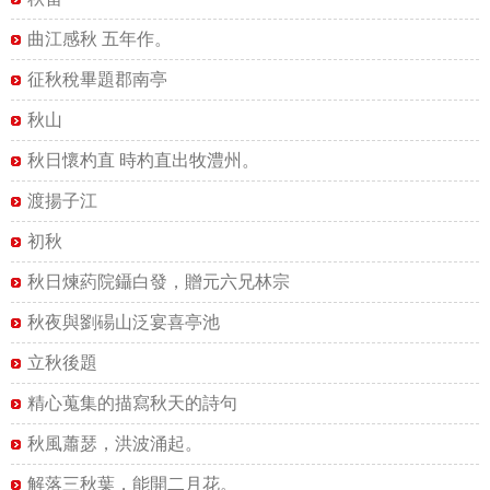
曲江感秋 五年作。
征秋稅畢題郡南亭
秋山
秋日懷杓直 時杓直出牧澧州。
渡揚子江
初秋
秋日煉葯院鑷白發，贈元六兄林宗
秋夜與劉碭山泛宴喜亭池
立秋後題
精心蒐集的描寫秋天的詩句
秋風蕭瑟，洪波涌起。
解落三秋葉，能開二月花。