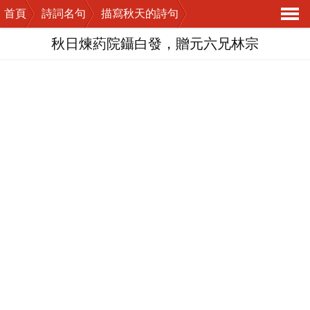
首頁
詩詞名句
描寫秋天的詩句
導
秋日煉葯院鑷白發，贈元六兄林宗
航