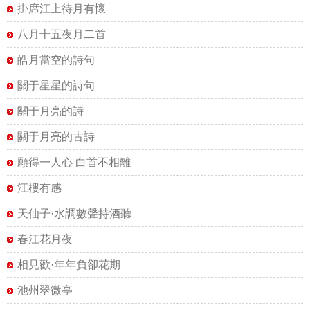
掛席江上待月有懷
八月十五夜月二首
皓月當空的詩句
關于星星的詩句
關于月亮的詩
關于月亮的古詩
願得一人心 白首不相離
江樓有感
天仙子·水調數聲持酒聽
春江花月夜
相見歡·年年負卻花期
池州翠微亭