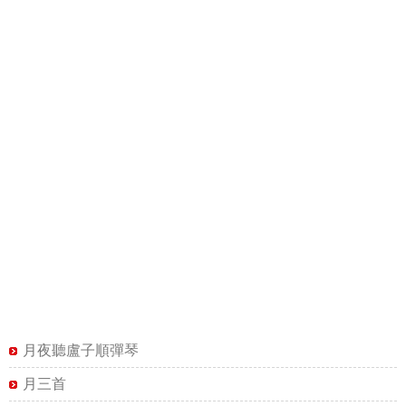
月夜聽盧子順彈琴
月三首