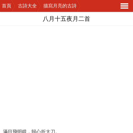
首頁
古詩大全
描寫月亮的古詩
導
八月十五夜月二首
航
滿目飛明鏡，歸心折大刀。