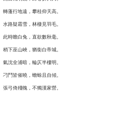
轉蓬行地遠，攀桂仰天高。
水路疑霜雪，林棲見羽毛。
此時瞻白兔，直欲數秋毫。
稍下巫山峽，猶銜白帝城。
氣沈全浦暗，輪仄半樓明。
刁鬥皆催曉，蟾蜍且自傾。
張弓倚殘魄，不獨漢家營。