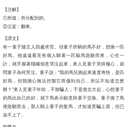
【注解】
①所值：所分配到的。
②泛駕：翻車。
【譯文】
有一童子隨主人四處求官。但童子所騎的馬不好，想換一匹
好馬。他遠遠看見有個人騎著一匹駿馬急馳而來，心生一
計，就手握著韁繩假意哭泣起來，來人見童子哭得傷心，就
問童子為何哭泣。童子說：“我的馬兒跑起來速度奇快，是匹
好馬，但我擔心無法控製它而傷到自己，所以不知道怎麽
辦？”來人見童子年幼，不致騙人，于是貪念大起，心想童子
的馬比自己的好，就下馬表示願意與童子交換。童子換了馬
便急馳而去，那人騎上童子的駑馬，才知道受騙上當，但已
追不上了。
智勝力