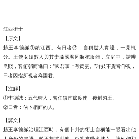
江西術士
【原文】
趙王李德誠①鎮江西。有日者②，自稱世人貴賤，一見輒
分。王使女妓數人與其妻滕國君同妝梳服飾，立庭中，請辨
良賤，客俯躬而進曰：“國君頭上有黃雲。”群妓不覺皆仰視，
日者因指所視者為國君。
【注解】
①李德誠：五代時人，曾任鎮南節度使，後封趙王。
②日者：佔卜相面的人。
【譯文】
趙王李德誠治理江西時，有個卜卦的術士自稱能一眼看出他
人身份的貴賤。趙王想試測他，就找來幾名妓女，讓她們和