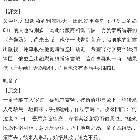
【譯文】
吳中地方出版商的利潤很大，因此從事翻刻（即今日的盜
印）的人也特別多，為此出版商相當苦惱。俞羨章所編著的
《唐類函》，尚未出版，他便一狀告到官府，假稱他的新書
出版後，用車載往他處時遭盜匪劫走，希望官府派吏卒緝捕
盜匪，他並且出錢懸賞緝捕盜書賊。這件事轟動一時，結果
使《唐類函》大為暢銷，而且也沒有書局再敢翻刻。
黠童子
【原文】
一童子隨主人宦遊。從縣中索騎，彼所值①甚駑下。望後來
人得駿馬，馳而來，手握韁繩，佯泣于馬上。後來問曰：“何
泣也？”曰：“吾馬奔逸絕塵，深懼其泛駕②而傷我也。”後來
以為稚弱可信，意此馬更佳，乃下地與之易。童子既得馬，
策而去，後來人乘馬，始悟其欺，追之不及。