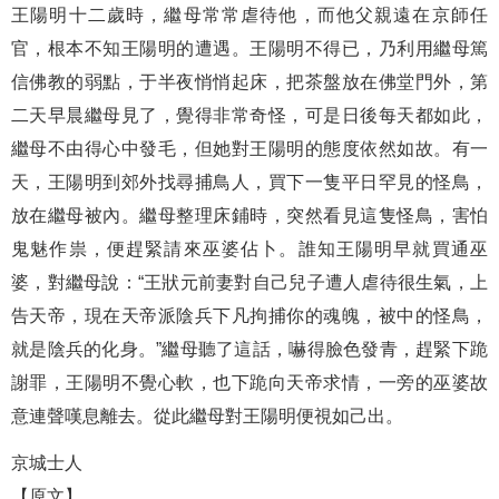
王陽明十二歲時，繼母常常虐待他，而他父親遠在京師任
官，根本不知王陽明的遭遇。王陽明不得已，乃利用繼母篤
信佛教的弱點，于半夜悄悄起床，把茶盤放在佛堂門外，第
二天早晨繼母見了，覺得非常奇怪，可是日後每天都如此，
繼母不由得心中發毛，但她對王陽明的態度依然如故。有一
天，王陽明到郊外找尋捕鳥人，買下一隻平日罕見的怪鳥，
放在繼母被內。繼母整理床鋪時，突然看見這隻怪鳥，害怕
鬼魅作祟，便趕緊請來巫婆佔卜。誰知王陽明早就買通巫
婆，對繼母說：“王狀元前妻對自己兒子遭人虐待很生氣，上
告天帝，現在天帝派陰兵下凡拘捕你的魂魄，被中的怪鳥，
就是陰兵的化身。”繼母聽了這話，嚇得臉色發青，趕緊下跪
謝罪，王陽明不覺心軟，也下跪向天帝求情，一旁的巫婆故
意連聲嘆息離去。從此繼母對王陽明便視如己出。
京城士人
【原文】