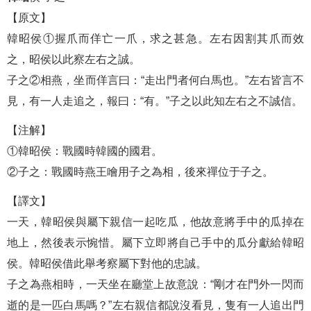
【原文】
韓昭侯①握爪而佯亡一爪，求之甚急。左右因割其爪而效
之，昭侯以此察左右之誠。
子之②相燕，坐而佯言曰：“走出門者何白馬也。”左右皆言不
見，有一人走追之，報曰：“有。”子之以此知左右之不誠信。
【注解】
①韓昭侯：戰國時韓國的國君。
②子之：戰國時燕王噲用子之為相，後來禪位于子之。
【譯文】
一天，韓昭侯與屬下親信一起吃瓜，他故意將手中的瓜掉在
地上，然後表示惋惜。屬下立即將自己手中的瓜分獻給韓昭
侯。韓昭侯借此舉考察屬下對他的忠誠。
子之為燕相時，一天坐在廳堂上故意說：“剛才在門外一閃而
逝的是一匹白馬嗎？”左右親信都說沒看見，隻有一人追出門