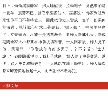
腿上，偷偷爬牆離家。婦人睡醒後，拉動繩子，竟然來的是
一隻羊，震驚不已，就召來巫婆佔卜。巫婆說：“你家列祖列
宗怪你平日不善待丈夫，因此把你丈夫變成一隻羊，如果你
能悔過，就該誠心祈求上蒼饒恕。”婦人聽了，抱著羊兒痛
哭，立誓悔過。巫婆于是把羊牽走，要婦人齋戒七天，齋戒
期間全家大小都要在神前祝禱謝罪。士人回家後，婦人見了
他，哭著問：“你變成羊有好多天了，辛不辛苦？”士人
說：“一想到那股草味，我肚子就痛。”婦人聽了更是難過。以
後，婦人隻要稍顯妒意，士人就趴在地上學羊叫，婦人每次
都立即驚慌地拉起士人，向天謝罪不敢再犯。
相關文章