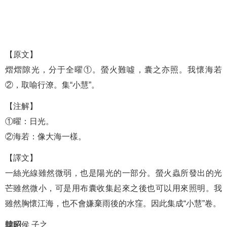
【原文】
熠熠隙光，分于全曜①。螢火難噓，囊之亦照。我懷海若
②，取喻行潦。集“小慧”。
【注解】
①曜：日光。
②海若：像大海一樣。
【譯文】
一絲光線雖然微弱，也是陽光的一部分。螢火蟲所發出的光
芒雖然微小，可是用布囊收集起來之後也可以用來照明。我
雖然胸懷江海，也不會嫌棄雨後的水窪。因此集成“小慧”卷。
韓昭
侯 子之