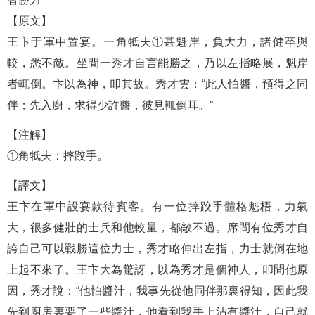
【原文】
王卞于軍中置宴。一角牴夫①甚魁岸，負大力，諸健卒與
較，悉不敵。坐間一秀才自言能勝之，乃以左指略展，魁岸
者輒倒。卞以為神，叩其故。秀才雲：“此人怕醬，預得之同
伴；先入廚，求得少許醬，彼見輒倒耳。”
【注解】
①角牴夫：摔跤手。
【譯文】
王卞在軍中設宴款待賓客。有一位摔跤手體格魁梧，力氣
大，很多健壯的士兵和他較量，都敵不過。席間有位秀才自
誇自己可以戰勝這位力士，秀才略伸出左指，力士就倒在地
上起不來了。王卞大為驚訝，以為秀才是個神人，叩問他原
因，秀才說：“他怕醬汁，我事先從他同伴那裏得知，因此我
先到廚房裏要了一些醬汁，他看到我手上沾有醬汁，自己就