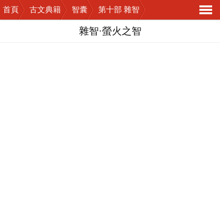
首頁
古文典籍
智囊
第十部 雜智
導
雜智·螢火之智
航