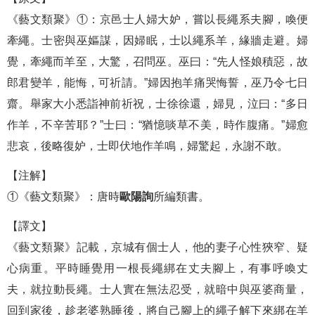
《藝文類聚》①：京邑士人婦大妒，嘗以長繩系夫腳，喚便
牽繩。士密與巫嫗謀，因婦眠，士以繩系羊，緣牆走避。婦
覺，牽繩而羊至，大驚，召問巫。巫曰：“先人怪娘積惡，故
郎君變羊，能悔，可祈請。”婦因抱羊痛哭悔誓，巫乃令七日
齋。舉家大小悉詣神前祈祝，士徐徐還，婦見，泣曰：“多日
作羊，不辛苦耶？”士曰：“猶憶啖草不美，時作腹痛。”婦愈
悲哀，後略復妒，士即伏地作羊鳴，婦驚起，永謝不敢。
【注解】
①《藝文類聚》：唐時
歐陽詢
所編類書。
【譯文】
《藝文類聚》記載，京城有個士人，他的妻子心性狹窄、疑
心病重。平時睡覺用一根長繩綁在丈夫腳上，有事呼喚丈
夫，就拉動長繩。士人實在無法忍受，就暗中與巫婆商量，
回到家後，趁老婆熟睡後，將自己腳上的繩子解下來綁在羊