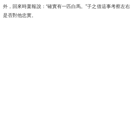
外，回來時稟報說：“確實有一匹白馬。”子之借這事考察左右
是否對他忠實。