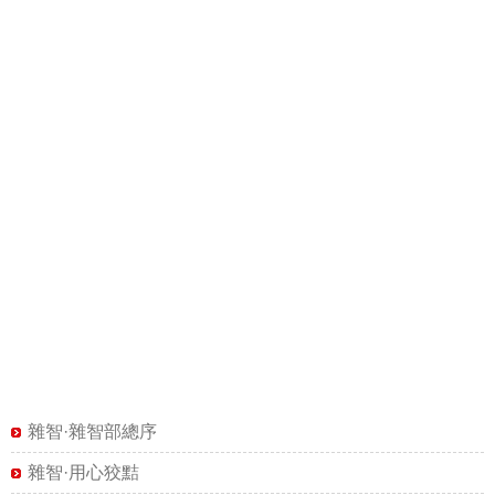
雜智·雜智部總序
雜智·用心狡黠