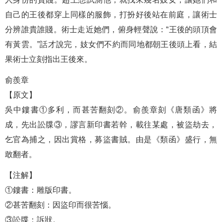
自己的王後都穿上同樣的服飾，打扮好後站在前庭，讓術士
分辨誰貴誰賤。術士走近她們，俯身輕聲說：“王後的頭頂會
有黃雲。”話才說完，妓女們不約而同地都朝王後頭上看，結
果術士立刻指出王後來。
俞羨章
【原文】
吳中鏤書①多利，而甚苦翻刻②。俞羨章刻《唐類函》將
成，先出訟牒③，謬言新印書若幹，載往某處，被盜劫去，
乞官為捕之，因出賞格，募盜書賊。由是《類函》盛行，無
敢翻者。
【注解】
①鏤書：雕版印書。
②甚苦翻刻：因盜印而很苦惱。
③訟牒：訴狀。