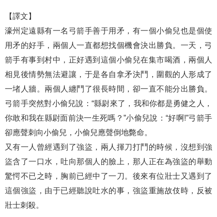
【譯文】
濠州定遠縣有一名弓箭手善于用矛，有一個小偷兒也是個使
用矛的好手，兩個人一直都想找個機會決出勝負。一天，弓
箭手有事到村中，正好遇到這個小偷兒在集市喝酒，兩個人
相見後情勢無法避讓，于是各自拿矛決鬥，圍觀的人形成了
一堵人牆。兩個人纏鬥了很長時間，卻一直不能分出勝負。
弓箭手突然對小偷兒說：“縣尉來了，我和你都是勇健之人，
你敢和我在縣尉面前決一生死嗎？”小偷兒說：“好啊!”弓箭手
卻應聲刺向小偷兒，小偷兒應聲倒地斃命。
又有一人曾經遇到了強盜，兩人揮刀打鬥的時候，沒想到強
盜含了一口水，吐向那個人的臉上，那人正在為強盜的舉動
驚愕不已之時，胸前已經中了一刀。後來有位壯士又遇到了
這個強盜，由于已經聽說吐水的事，強盜重施故伎時，反被
壯士刺殺。