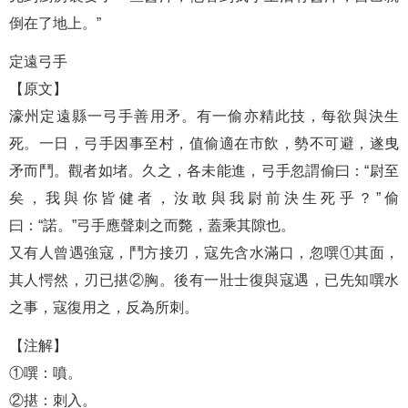
倒在了地上。”
定遠弓手
【原文】
濠州定遠縣一弓手善用矛。有一偷亦精此技，每欲與決生
死。一日，弓手因事至村，值偷適在市飲，勢不可避，遂曳
矛而鬥。觀者如堵。久之，各未能進，弓手忽謂偷曰：“尉至
矣，我與你皆健者，汝敢與我尉前決生死乎？”偷
曰：“諾。”弓手應聲刺之而斃，蓋乘其隙也。
又有人曾遇強寇，鬥方接刃，寇先含水滿口，忽噀①其面，
其人愕然，刃已揕②胸。後有一壯士復與寇遇，已先知噀水
之事，寇復用之，反為所刺。
【注解】
①噀：噴。
②揕：刺入。