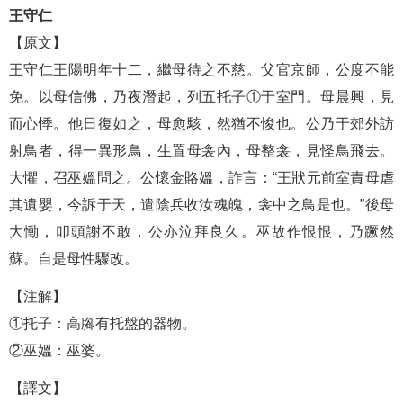
王守仁
【原文】
王守仁王陽明年十二，繼母待之不慈。父官京師，公度不能
免。以母信佛，乃夜潛起，列五托子①于室門。母晨興，見
而心悸。他日復如之，母愈駭，然猶不悛也。公乃于郊外訪
射鳥者，得一異形鳥，生置母衾內，母整衾，見怪鳥飛去。
大懼，召巫媼問之。公懷金賂媼，詐言：“王狀元前室責母虐
其遺嬰，今訴于天，遣陰兵收汝魂魄，衾中之鳥是也。”後母
大慟，叩頭謝不敢，公亦泣拜良久。巫故作恨恨，乃蹶然
蘇。自是母性驟改。
【注解】
①托子：高腳有托盤的器物。
②巫媼：巫婆。
【譯文】