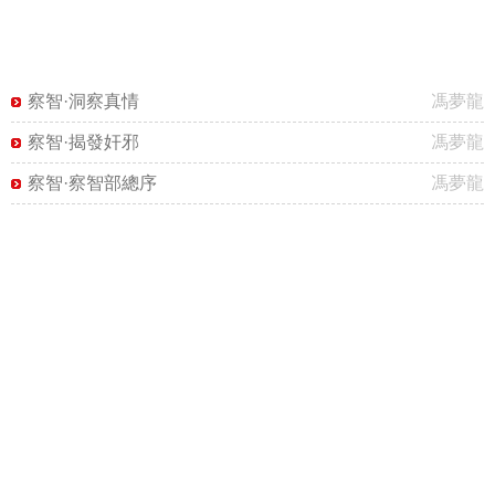
察智·洞察真情
馮夢龍
察智·揭發奸邪
馮夢龍
察智·察智部總序
馮夢龍