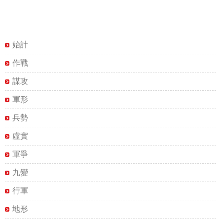
始計
作戰
謀攻
軍形
兵勢
虛實
軍爭
九變
行軍
地形