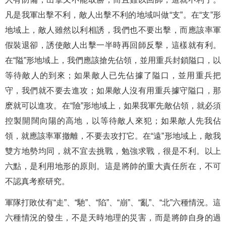
凡是我軍出擊不利，敵人出擊不利的地域叫做“支”。在“支”形
地域上，敵人雖然以利相誘，我們也不要出擊，而應該率軍
假裝退卻，誘使敵人出擊一半時再回師反擊，這樣就有利。
在“隘”形地域上，我們應該搶先佔領，並用重兵封鎖隘口，以
等待敵人的到來；如果敵人已先佔據了隘口，並用重兵把
守，我們就不要去進攻；如果敵人沒有用重兵據守隘口，那
麽就可以進攻。在“險”形地域上，如果我軍先敵佔領，就必須
控製開闊向陽的高地，以等待敵人來犯；如果敵人先我佔
領，就應該率軍撤離，不要去攻打它。在“遠”形地域上，敵我
雙方地勢均同，就不宜去挑戰，勉強求戰，很是不利。以上
六點，是利用地形的原則。這是將帥的重大責任所在，不可
不認真考察研究。
軍隊打敗仗有“走”、“馳”、“陷”、“崩”、“亂”、“北”六種情況。這
六種情況的發生，不是天時地理的災害，而是將帥自身的過