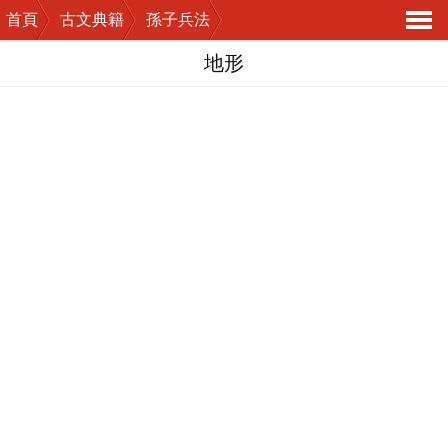
首頁
古文典籍
孫子兵法
導
地形
航