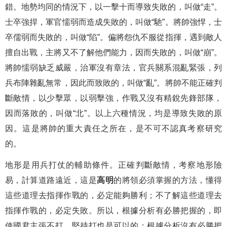
錯。地勢均同的情況下，以一擊十而導致失敗的，叫做“走”。
士卒強捍，軍官懦弱而造成失敗的，叫做“馳”。將帥強悍，士
卒儒弱而失敗的，叫做“陷”。偏將怨仇不服從指揮，遇到敵人
擅自出戰，主將又不了解他們能力，因而失敗的，叫做“崩”。
將帥懦弱缺乏威嚴，治軍沒有章法，官兵關系混亂緊張，列
兵布陣雜亂無常，因此而致敗的，叫做“亂”。將帥不能正確判
斷敵情，以少擊眾，以弱擊強，作戰又沒有精銳先鋒部隊，
因而落敗的，叫做“北”。以上六種情況，均是導致失敗的原
因。這是將帥的重大責任之所在，是不可不認真考察研究
的。
地形是用兵打仗的輔助條件。正確判斷敵情，考察地形險
易，計算道路遠近，這是
高明
的將領必須掌握的方法，懂得
這些道理去指揮作戰的，必定能夠勝利；不了解這些道理去
指揮作戰的，必定失敗。所以，根據分析有必勝把握的，即
使國君主張不打，堅持打也是可以的；根據分析沒有必勝把