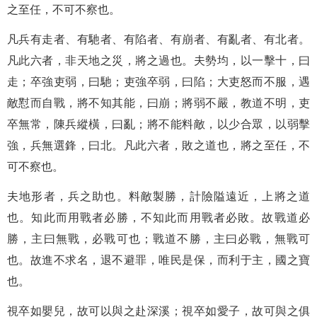
之至任，不可不察也。
凡兵有走者、有馳者、有陷者、有崩者、有亂者、有北者。
凡此六者，非天地之災，將之過也。夫勢均，以一擊十，曰
走；卒強吏弱，曰馳；吏強卒弱，曰陷；大吏怒而不服，遇
敵懟而自戰，將不知其能，曰崩；將弱不嚴，教道不明，吏
卒無常，陳兵縱橫，曰亂；將不能料敵，以少合眾，以弱擊
強，兵無選鋒，曰北。凡此六者，敗之道也，將之至任，不
可不察也。
夫地形者，兵之助也。料敵製勝，計險隘遠近，上將之道
也。知此而用戰者必勝，不知此而用戰者必敗。故戰道必
勝，主曰無戰，必戰可也；戰道不勝，主曰必戰，無戰可
也。故進不求名，退不避罪，唯民是保，而利于主，國之寶
也。
視卒如嬰兒，故可以與之赴深溪；視卒如愛子，故可與之俱